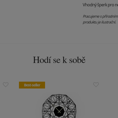
Vhodný šperk pro ne
Pracujeme s přírodními 
produktu je ilustrační.
Hodí se k sobě
Best-seller