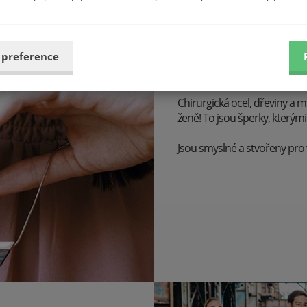
 preference
Radost zářit
Chirurgická ocel, dřeviny a m
ženě!
To jsou šperky, kterými
Jsou smyslné a stvořeny pro