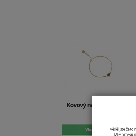
Kovový náramek Aurum
Srdce
989 Kč
Věděli jste, že t
Vložit do košíku
Díky nim vás m