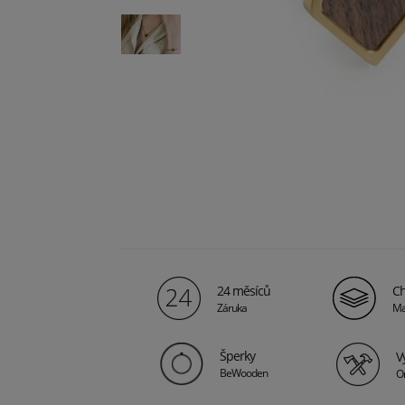
24 měsíců
Ch
Záruka
Ma
Šperky
V
BeWooden
Or