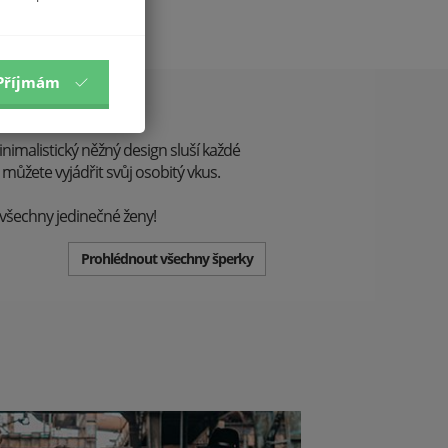
Příjmám
inimalistický něžný design sluší každé
 můžete vyjádřit svůj osobitý vkus.
 všechny jedinečné ženy!
Prohlédnout všechny šperky