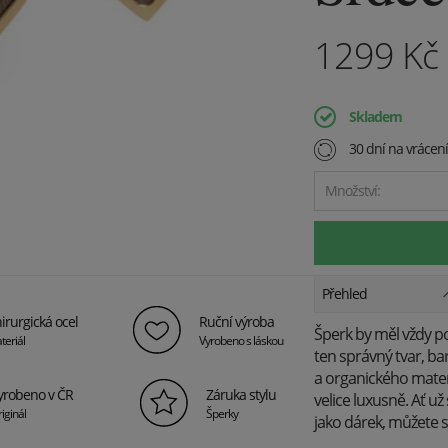
1299
Kč
Skladem
30 dní na vrácen
Množství:
Přehled
irurgická ocel
Ruční výroba
Šperk by měl vždy po
teriál
Vyrobeno s láskou
ten správný tvar, ba
a organického materi
yrobeno v ČR
Záruka stylu
velice luxusně. Ať u
iginál
Šperky
jako dárek, můžete si 