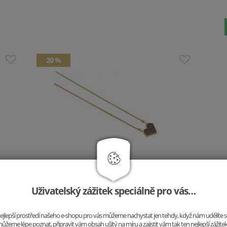
20 %
Náhrdelník Aurum Srdce
1199.2 Kč
1499 Kč
Uživatelský zážitek speciálně pro vás…
Vložit do košíku
o nejlepší prostředí našeho e-shopu pro vás můžeme nachystat jen tehdy, když nám udělíte 
ůžeme lépe poznat, připravit vám obsah ušitý na míru a zajistit vám tak ten nejlepší zážite