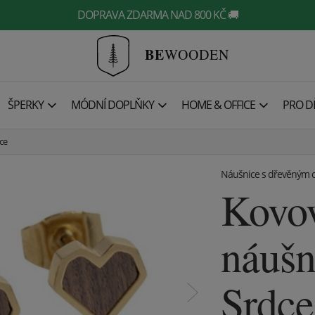
DOPRAVA ZDARMA NAD 800 KČ 🚚
BE
WOODEN
ŠPERKY
MÓDNÍ DOPLŇKY
HOME & OFFICE
PRO DĚ
ce
Náušnice s dřevěným 
Kovo
náuš
Srdce