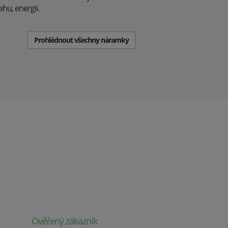
ahu, energii.
Prohlédnout všechny náramky
Ověřený zákazník
Ověř