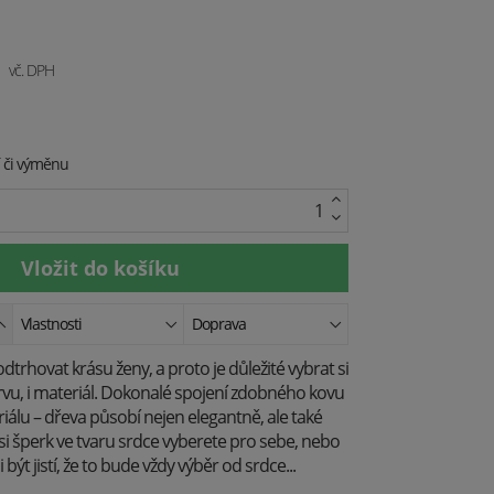
vč. DPH
í či výměnu
Vlastnosti
Doprava
dtrhovat krásu ženy, a proto je důležité vybrat si
rvu, i materiál. Dokonalé spojení zdobného kovu
álu – dřeva působí nejen elegantně, ale také
ž si šperk ve tvaru srdce vyberete pro sebe, nebo
být jistí, že to bude vždy výběr od srdce...