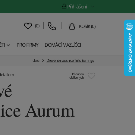
Přihlášení
(
0
)
KOŠÍK
(
0
)
TI
PRO FIRMY
DOMÁCÍ MAZLÍČCI
další
Dřevěné náušnice Trillo Earrings
detailem
Přidat do
oblíbených
vé
nice Aurum