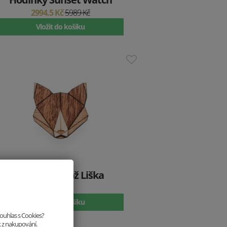
2994.5 Kč
5989 Kč
Vložit do košíku
Dřevěná brož Liška
299 Kč
Vložit do košíku
souhlas s Cookies?
k z nakupování.