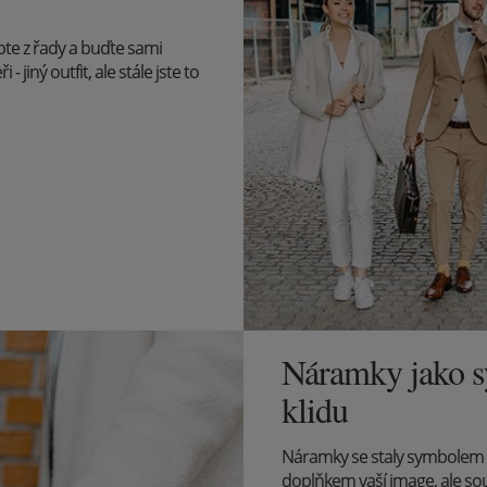
upte z řady a buďte sami
 jiný outfit, ale stále jste to
Náramky jako sy
klidu
Náramky se staly symbolem v
doplňkem vaší image, ale so