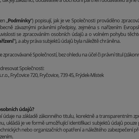
tak její zákazníci, dodavatelé a obchodní partneři dodavatelů a jiné 
en „
Podmínky
“) popisují, jak je ve Společnosti prováděno zpracov
obecně závaznými právními předpisy, zejména s nařízením Evrop
uvislosti se zpracováním osobních údajů a o volném pohybu těcht
řízení
“), a aby práva subjektů údajů byla náležitě chráněna.
zpracovávané Společností, bez ohledu na účel či právní titul (zákonn
dresovat Společnosti:
, Fryčovice 720, Fryčovice, 739 45, Frýdek-Místek
 osobních údajů?
í údaje na základě zákonného titulu, korektně a transparentním zp
u, ukládá je ve formě umožňující identifikaci subjektů údajů pouze 
technických nebo organizačních opatření a náležitého zabezpečení
zením.