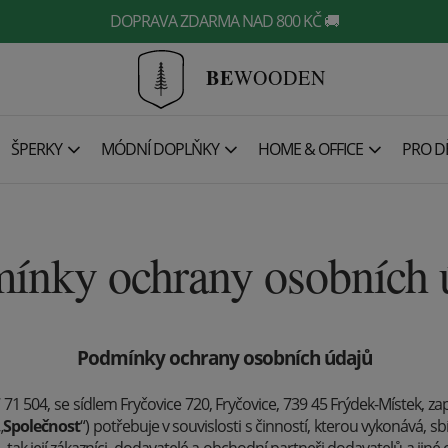
DOPRAVA ZDARMA NAD 800 KČ 🚚
BE
WOODEN
ŠPERKY
MÓDNÍ DOPLŇKY
HOME & OFFICE
PRO DĚ
ínky ochrany osobních 
Podmínky ochrany osobních údajů
71 504, se sídlem Fryčovice 720, Fryčovice, 739 45 Frýdek-Místek, 
„
Společnost
“) potřebuje v souvislosti s činností, kterou vykonává, s