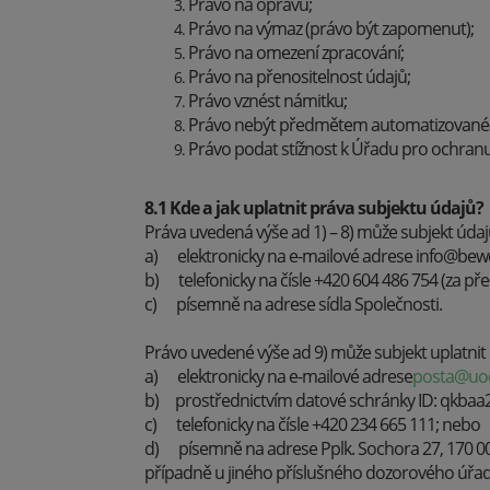
Právo na opravu;
Právo na výmaz (právo být zapomenut);
Právo na omezení zpracování;
Právo na přenositelnost údajů;
Právo vznést námitku;
Právo nebýt předmětem automatizovaného 
Právo podat stížnost k Úřadu pro ochran
8.1 Kde a jak uplatnit práva subjektu údajů?
Práva uvedená výše ad 1) – 8) může subjekt údajů
a) elektronicky na e-mailové adrese info@bew
b) telefonicky na čísle +420 604 486 754 (za pře
c) písemně na adrese sídla Společnosti.
Právo uvedené výše ad 9) může subjekt uplatni
a) elektronicky na e-mailové adrese
posta@uo
b) prostřednictvím datové schránky ID: qkbaa
c) telefonicky na čísle +420 234 665 111; nebo
d) písemně na adrese Pplk. Sochora 27, 170 00
případně u jiného příslušného dozorového úřadu