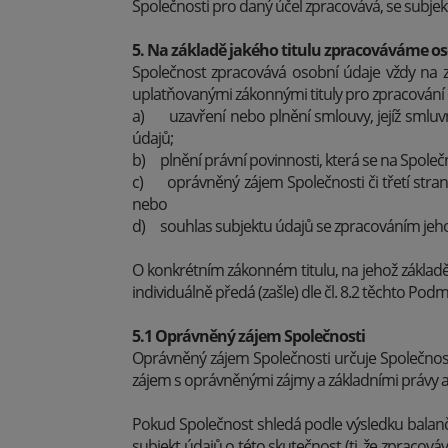
Společnosti pro daný účel zpracovává, se subjekt
5. Na základě jakého titulu zpracováváme o
Společnost zpracovává osobní údaje vždy na zá
uplatňovanými zákonnými tituly pro zpracování
a) uzavření nebo plnění smlouvy, jejíž smluvn
údajů;
b) plnění právní povinnosti, která se na Společ
c) oprávněný zájem Společnosti či třetí stran
nebo
d) souhlas subjektu údajů se zpracováním jeh
O konkrétním zákonném titulu, na jehož základ
individuálně předá (zašle) dle čl. 8.2 těchto Podm
5.1 Oprávněný zájem Společnosti
Oprávněný zájem Společnosti určuje Společnos
zájem s oprávněnými zájmy a základními právy a 
Pokud Společnost shledá podle výsledku balanč
subjekt údajů o této skutečnost (tj. že zpracov