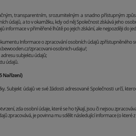
ručným, transparentním, srozumitelným a snadno přístupným způs
ích údajů, a to v okamžiku, kdy od něj Společnost získává jeho oso
ů informace v přiměřené lhůtě po jejich získání, ale nejpozději do j
okumentu Informace o zpracování osobních údajů zpřístupněného su
w.bewooden.cz/zpracovani-osobnich-udaju/;
adresu subjektu údajů;
tu údajů.
5 Nařízení)
ky. Subjekt údajů ve své žádosti adresované Společnosti určí, kter
vrzení, zda osobní údaje, které se ho týkají, jsou či nejsou zpracováv
 zpracovává, je povinna mu sdělit následující informace (o které z