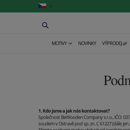
MOTIVY
NOVINKY
VÝPRODEJ 🌿
Podm
1. Kdo jsme a jak nás kontaktovat?
Společnost BeWooden Company s.r.o., IČO: 037 
soudem v Ostravě pod sp. zn. C 61227 (dále jen 