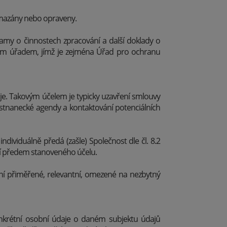
vymazány nebo opraveny.
amy o činnostech zpracování a další doklady o
vým úřadem, jímž je zejména Úřad pro ochranu
je. Takovým účelem je typicky uzavření smlouvy
ěstnanecké agendy a kontaktování potenciálních
dividuálně předá (zašle) Společnost dle čl. 8.2
í předem stanoveného účelu.
ání přiměřené, relevantní, omezené na nezbytný
nkrétní osobní údaje o daném subjektu údajů