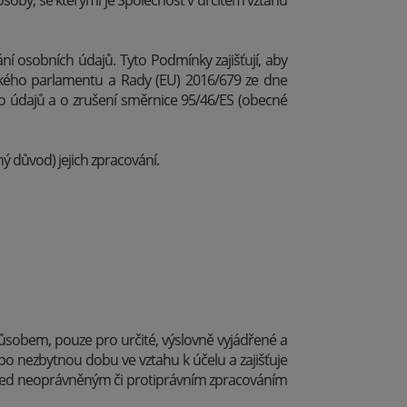
osoby, se kterými je Společnost v určitém vztahu
ání osobních údajů. Tyto Podmínky zajišťují, aby
ského parlamentu a Rady (EU) 2016/679 ze dne
o údajů a o zrušení směrnice 95/46/ES (obecné
ý důvod) jejich zpracování.
ůsobem, pouze pro určité, výslovně vyjádřené a
po nezbytnou dobu ve vztahu k účelu a zajišťuje
 před neoprávněným či protiprávním zpracováním