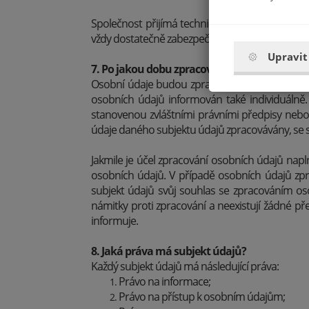
Společnost přijímá technická a organizační op
vždy dostatečně zabezpečuje a chrání před jeji
Upravit
7. Po jakou dobu zpracováváme osobní údaj
Osobní údaje budou zpracovávány pouze po dobu
osobních údajů informován také individuálně
stanovenou zvláštními právními předpisy neb
údaje daného subjektu údajů zpracovávány, se su
Jakmile je účel zpracování osobních údajů napl
osobních údajů. V případě osobních údajů zp
subjekt údajů svůj souhlas se zpracováním os
námitky proti zpracování a neexistují žádné p
informuje.
8. Jaká práva má subjekt údajů?
Každý subjekt údajů má následující práva:
Právo na informace;
Právo na přístup k osobním údajům;