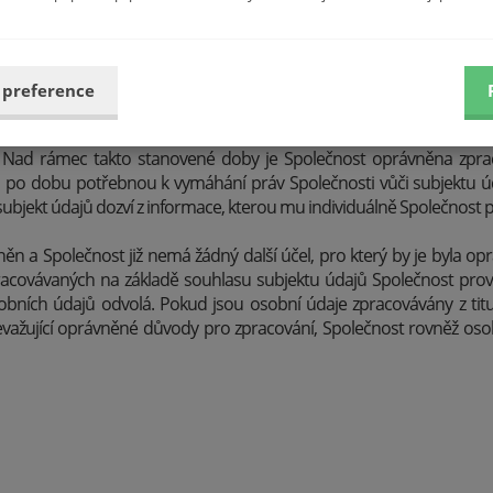
atření k ochraně osobních údajů popsaná v těchto Podmínkách a v
ch zpřístupněním neoprávněným osobám – podrobněji k zabezpečení v
 preference
e?
 potřebnou k naplnění účelu zpracování osobních údajů, která je 
. Nad rámec takto stanovené doby je Společnost oprávněna zpr
o po dobu potřebnou k vymáhání práv Společnosti vůči subjektu ú
bjekt údajů dozví z informace, kterou mu individuálně Společnost pře
něn a Společnost již nemá žádný další účel, pro který by je byla 
racovávaných na základě souhlasu subjektu údajů Společnost prov
obních údajů odvolá. Pokud jsou osobní údaje zpracovávány z ti
řevažující oprávněné důvody pro zpracování, Společnost rovněž os