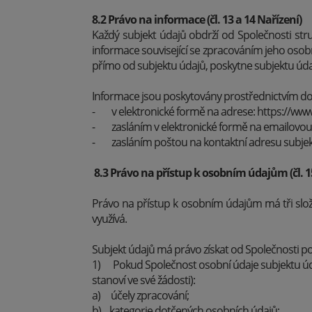
8.2 Právo na informace (čl. 13 a 14 Nařízení)
Každý subjekt údajů obdrží od Společnosti st
informace související se zpracováním jeho osobn
přímo od subjektu údajů, poskytne subjektu údaj
Informace jsou poskytovány prostřednictvím d
- v elektronické formě na adrese: https://ww
- zasláním v elektronické formě na emailovou 
- zasláním poštou na kontaktní adresu subjek
8.3 Právo na přístup k osobním údajům (čl. 1
Právo na přístup k osobním údajům má tři slož
využívá.
Subjekt údajů má právo získat od Společnosti pot
1) Pokud Společnost osobní údaje subjektu údajů
stanoví ve své žádosti):
a) účely zpracování;
b) kategorie dotčených osobních údajů;