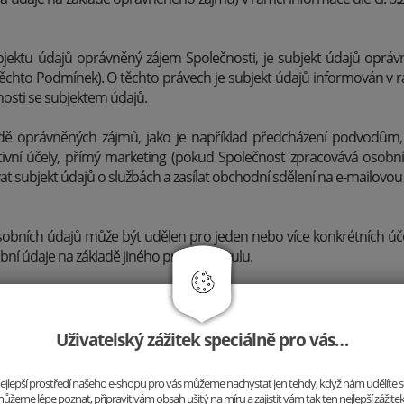
ubjektu údajů oprávněný zájem Společnosti, je subjekt údajů opráv
těchto Podmínek). O těchto právech je subjekt údajů informován v rá
osti se subjektem údajů.
dě oprávněných zájmů, jako je například předcházení podvodům
ivní účely, přímý marketing (pokud Společnost zpracovává osobní 
at subjekt údajů o službách a zasílat obchodní sdělení na e-mailovo
obních údajů může být udělen pro jeden nebo více konkrétních účelů
í údaje na základě jiného právního titulu.
subjekt údajů kdykoli odvolat. Pokud subjekt údajů svůj souhla
áním bylo nezákonné - odvolání souhlasu nemá zpětný účinek a z
 O této skutečnost je subjekt údajů informován před tím, než vyjádř
Uživatelský zážitek speciálně pro vás…
aje?
o nejlepší prostředí našeho e-shopu pro vás můžeme nachystat jen tehdy, když nám udělíte 
tronicky, a to včetně automatizovaného zpracování.
ůžeme lépe poznat, připravit vám obsah ušitý na míru a zajistit vám tak ten nejlepší zážite