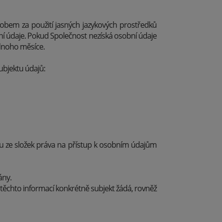
obem za použití jasných jazykových prostředků
bní údaje. Pokud Společnost nezíská osobní údaje
ednoho měsíce.
bjektu údajů:
ou ze složek práva na přístup k osobním údajům
ány.
 těchto informací konkrétně subjekt žádá, rovněž