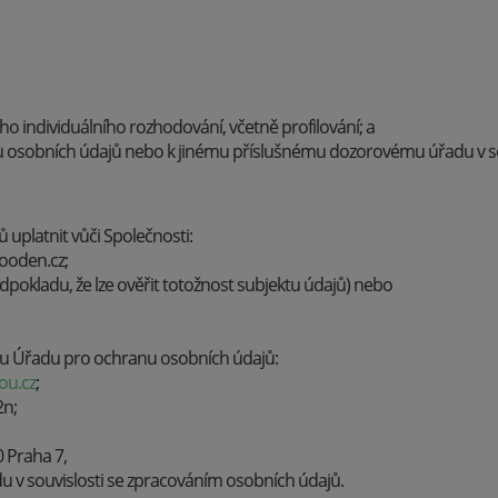
individuálního rozhodování, včetně profilování; a
u osobních údajů nebo k jinému příslušnému dozorovému úřadu v so
 uplatnit vůči Společnosti:
ooden.cz;
dpokladu, že lze ověřit totožnost subjektu údajů) nebo
t u Úřadu pro ochranu osobních údajů:
ou.cz
;
2n;
 Praha 7,
 v souvislosti se zpracováním osobních údajů.