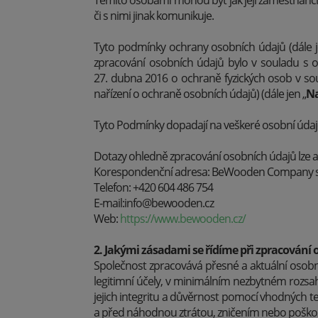
Těmito osobami mohou být jak její zaměstnanci, 
či s nimi jinak komunikuje.
Tyto podmínky ochrany osobních údajů (dále j
zpracování osobních údajů bylo v souladu s 
27. dubna 2016 o ochraně fyzických osob v so
nařízení o ochraně osobních údajů) (dále jen „
Na
Tyto Podmínky dopadají na veškeré osobní údaje 
Dotazy ohledně zpracování osobních údajů lze a
Korespondenční adresa: BeWooden Company s.r.o.
Telefon: +420 604 486 754
E-mail:info@bewooden.cz
Web:
https://www.bewooden.cz/
2. Jakými zásadami se řídíme při zpracování
Společnost zpracovává přesné a aktuální osobn
legitimní účely, v minimálním nezbytném rozsah
jejich integritu a důvěrnost pomocí vhodných 
a před náhodnou ztrátou, zničením nebo poško