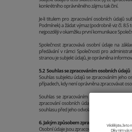
konkrétního oprávněného zájmu tak činí.
Je-li titulem pro zpracování osobních údajů s
Podmínek) a žádat výmaz (podrobně viz čl. 8.5 
nejpozději v okamžiku první komunikace Společn
Společnost zpracovává osobní údaje na zákla
předávání v rámci Společnosti pro administrat
stranou je subjekt údajů, je oprávněna informov
5.2 Souhlas se zpracováním osobních údajů
Souhlas subjektu údajů se zpracováním jeho os
případech, kdy není oprávněna zpracovávat osobn
Souhlas se zpracováním osobních údajů může 
zpracování osobních údajů před takovým odvol
souhlasu před jeho odvoláním jím není dotčeno.
6. Jakým způsobem zpracováváme osobní úd
Věděli jste, že t
Osobní údaje jsou zpracovávány manuálně i elek
Díky nim vás m