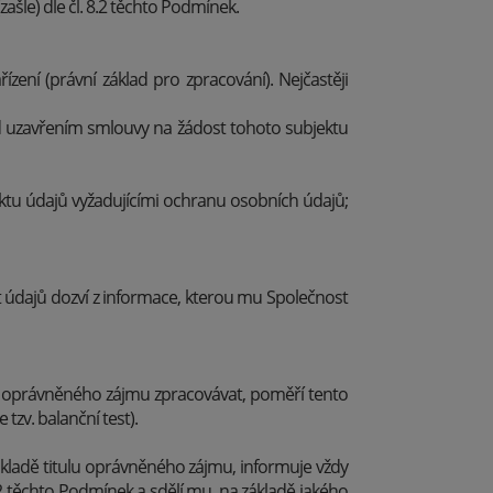
ašle) dle čl. 8.2 těchto Podmínek.
ení (právní základ pro zpracování). Nejčastěji
ed uzavřením smlouvy na žádost tohoto subjektu
ktu údajů vyžadujícími ochranu osobních údajů;
 údajů dozví z informace, kterou mu Společnost
o oprávněného zájmu zpracovávat, poměří tento
zv. balanční test).
kladě titulu oprávněného zájmu, informuje vždy
.2 těchto Podmínek a sdělí mu, na základě jakého