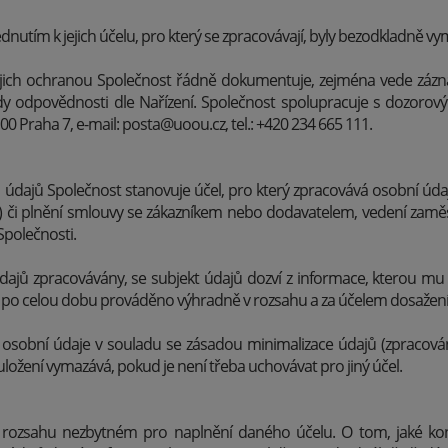
édnutím k jejich účelu, pro který se zpracovávají, byly bezodkladně 
jejich ochranou Společnost řádně dokumentuje, zejména vede zázn
dy odpovědnosti dle Nařízení. Společnost spolupracuje s dozoro
00 Praha 7, e-mail: posta@uoou.cz, tel.: +420 234 665 111.
 údajů Společnost stanovuje účel, pro který zpracovává osobní úda
y) či plnění smlouvy se zákazníkem nebo dodavatelem, vedení zam
Společnosti.
jů zpracovávány, se subjekt údajů dozví z informace, kterou mu in
e po celou dobu prováděno výhradně v rozsahu a za účelem dosažen
t osobní údaje v souladu se zásadou minimalizace údajů (zpracov
uložení vymazává, pokud je není třeba uchovávat pro jiný účel.
 rozsahu nezbytném pro naplnění daného účelu. O tom, jaké ko