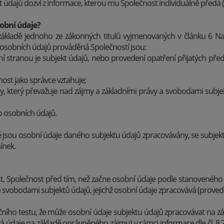
 údajů dozví z informace, kterou mu Společnost individuálně předá (z
sobní údaje?
kladě jednoho ze zákonných titulů vyjmenovaných v článku 6 Naříz
 osobních údajů prováděná Společností jsou:
í stranou je subjekt údajů, nebo provedení opatření přijatých př
nost jako správce vztahuje;
y, který převažuje nad zájmy a základními právy a svobodami subje
o osobních údajů.
ě jsou osobní údaje daného subjektu údajů zpracovávány, se subjekt
ínek.
t. Společnost před tím, než začne osobní údaje podle stanovenéh
svobodami subjektů údajů, jejichž osobní údaje zpracovává (provede t
ního testu, že může osobní údaje subjektu údajů zpracovávat na zá
ává údaje na základě oprávněného zájmu) v rámci informace dle čl. 8