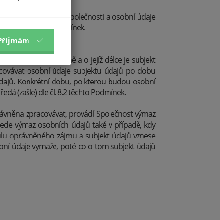
nitřních předpisech Společnosti a osobní údaje
iz čl. 10 těchto Podmínek.
Příjmám
určena individuálně a o jejíž délce je subjekt
acovávat osobní údaje subjektu údajů po dobu
dajů. Konkrétní dobu, po kterou budou osobní
dá (zašle) dle čl. 8.2 těchto Podmínek.
oprávněna zpracovávat, provádí Společnost výmaz
ede výmaz osobních údajů také v případě, kdy
tulu oprávněného zájmu a subjekt údajů vznese
obní údaje vymaže, poté co o tom subjekt údajů