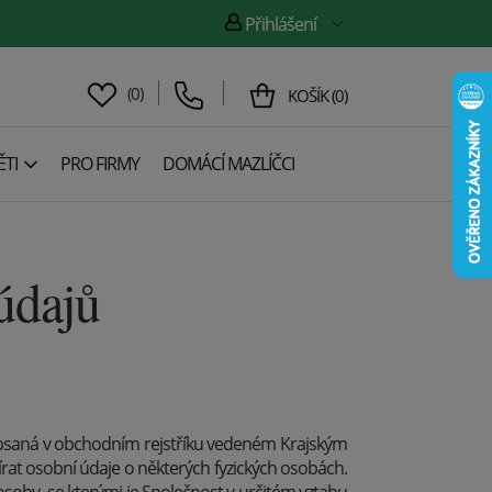
Přihlášení
(
0
)
KOŠÍK
(
0
)
TI
PRO FIRMY
DOMÁCÍ MAZLÍČCI
údajů
zapsaná v obchodním rejstříku vedeném Krajským
bírat osobní údaje o některých fyzických osobách.