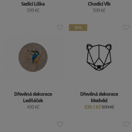
Sedící Liška
Chodící Vlk
599 Kč
599 Kč
10 %
Dřevěná dekorace
Dřevěná dekorace
Ledňáček
Medvěd
499 Kč
539.1 Kč
599 Kč