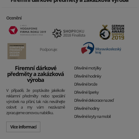
Ocenění
Podporuje:
Firemní dárkové
Dřevěné motýlky
předměty a zakázková
Dřevěné hodinky
výroba
Dřevěné brože
V případě, že poptáváte jakékoliv
Dřevěné šperky
reklamní předměty nebo speciální
Dřevěné dekorace na zeď
výrobek na přání, tak nás neváhejte
oslovit a my vám nezávazně
Dřevěné hodiny
zpracujeme cenovou nabídku.
Dřevěné kryty na mobil
Více informací