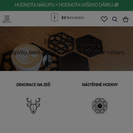
HODNOTA NÁKUPU = HODNOTA VAŠEHO DÁRKU 🎁
BE
WOODEN
Home & Office
Doplňky, které udělají váš domov a kancelář místem,
ka
...
Zobrazit více
DEKORACE NA ZEĎ
NÁSTĚNNÉ HODINY