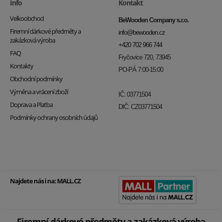
Info
Kontakt
Velkoobchod
BeWooden Company s.r.o.
Firemní dárkové předměty a
info@bewooden.cz
zakázková výroba
+420 702 966 744
FAQ
Fryčovice 720, 73945
Kontakty
PO-PÁ 7:00-15:00
Obchodní podmínky
Výměna a vrácení zboží
IČ: 03771504
Doprava a Platba
DIČ: CZ03771504
Podmínky ochrany osobních údajů
Najdete nás i na:
MALL.CZ
Firemní dárkové předměty a zakázková výroba