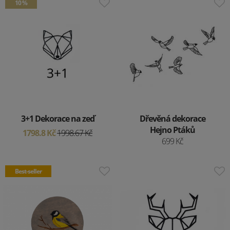
10 %
3+1 Dekorace na zeď
Dřevěná dekorace
Hejno Ptáků
1798.8 Kč
1998.67 Kč
699 Kč
Best-seller