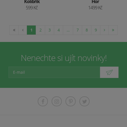
Kolibřík
Hor
599 Kč
1499 Kč
1
2
3
4
…
7
8
9
Nenechte si ujít novinky!