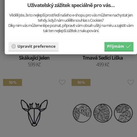
Uživatelský zážitek speciálně pro vás…
Věděli jste, že to nejlepší prostředí našeho e-shopu pro vás můžeme nachystat jen
tehdy, když nám udělíte souhlas s Cookies?
Díky nim vás můžeme lépe poznat, připravit vám obsah ušitý na míru a zajistit vám
tak ten nejlepší zážitek z nakupování.
Upravit preference
Příjmám
Dřevěná dekorace
Dřevěná dekorace
Skákající Jelen
Tmavá Sedící Liška
599 Kč
499 Kč
50 %
50 %