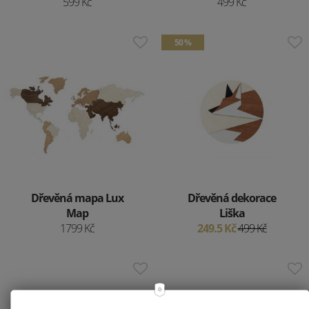
599 Kč
499 Kč
50 %
Dřevěná mapa Lux
Dřevěná dekorace
Map
Liška
1799 Kč
249.5 Kč
499 Kč