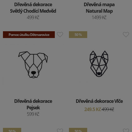
Dřevěná dekorace
Dřevěná mapa
Světlý Chodící Medvěd
Natural Map
499 Kč
1499 Kč
Pomoc útulku Dětmarovice
50 %
Dřevěná dekorace
Dřevěná dekorace Vlče
Pejsek
249.5 Kč
499 Kč
599 Kč
50 %
50 %