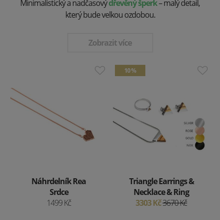
Minimalistický a nadčasový
dřevěný šperk
– malý detail,
který bude velkou ozdobou.
Zobrazit více
10 %
Náhrdelník Rea
Triangle Earrings &
Srdce
Necklace & Ring
1499 Kč
3303 Kč
3670 Kč