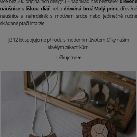
více než 300 originálních designů – například náš bestseller
dřevěné
náušnice s liškou
,
diář
nebo
dřevěná brož Malý princ
, dřevěn
náušnice a náhrdelník s motivem srdce nebo jedinečné ručně
skládané ptačí intarzie.
Již 12 let spojujeme přírodu s moderním životem. Díky našim
skvělým zákazníkům.
Děkujeme ♥