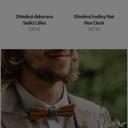
Dřevěná dekorace
Dřevěné hodiny Net
Sedící Liška
Nox Clock
599 Kč
997 Kč