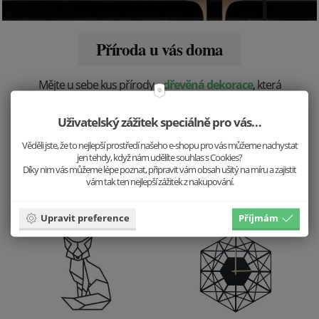
Příroda u vás doma
Mějte u sebe kus přírody –
dřevěná dekorace
, která
dodá šmrnc každému místu ve vašem domově nebo
kanceláři.
Uživatelský zážitek speciálně pro vás…
Věděli jste, že to nejlepší prostředí našeho e-shopu pro vás můžeme nachystat
jen tehdy, když nám udělíte souhlas s Cookies?
Zobrazit více
Díky nim vás můžeme lépe poznat, připravit vám obsah ušitý na míru a zajistit
vám tak ten nejlepší zážitek z nakupování.
Upravit preference
Příjmám