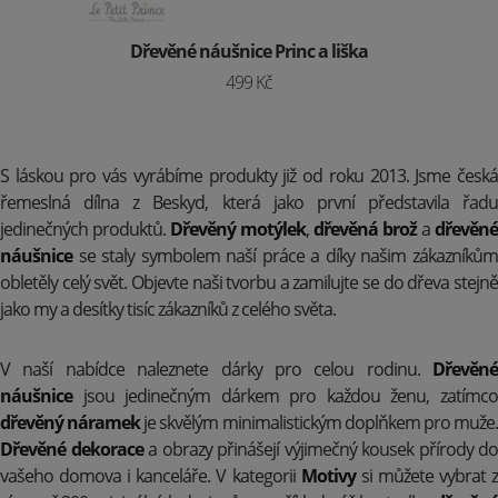
Dřevěné náušnice Princ a liška
499 Kč
S láskou pro vás vyrábíme produkty již od roku 2013. Jsme česká
řemeslná dílna z Beskyd, která jako první představila řadu
jedinečných produktů.
Dřevěný motýlek
,
dřevěná brož
a
dřevěné
náušnice
se staly symbolem naší práce a díky našim zákazníkům
obletěly celý svět. Objevte naši tvorbu a zamilujte se do dřeva stejně
jako my a desítky tisíc zákazníků z celého světa.
V naší nabídce naleznete dárky pro celou rodinu.
Dřevěné
náušnice
jsou jedinečným dárkem pro každou ženu, zatímco
dřevěný náramek
je skvělým minimalistickým doplňkem pro muže
Dřevěné dekorace
a obrazy přinášejí výjimečný kousek přírody do
vašeho domova i kanceláře. V kategorii
Motivy
si můžete vybrat 