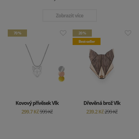
Zobrazit více
70 %
20 %
Best-seller
Kovový přívěsek Vlk
Dřevěná brož Vlk
299.7 Kč
999 Kč
239.2 Kč
299 Kč