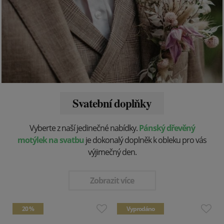
Svatební doplňky
Vyberte z naší jedinečné nabídky.
Pánský dřevěný
motýlek na svatbu
je dokonalý doplněk k obleku pro vás
výjimečný den.
Zobrazit více
20 %
Vyprodáno