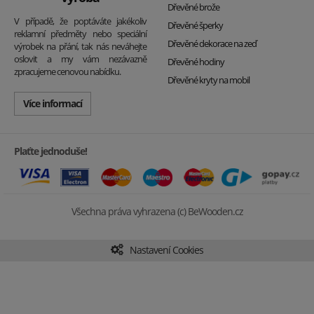
Dřevěné brože
V případě, že poptáváte jakékoliv
Dřevěné šperky
reklamní předměty nebo speciální
Dřevěné dekorace na zeď
výrobek na přání, tak nás neváhejte
oslovit a my vám nezávazně
Dřevěné hodiny
zpracujeme cenovou nabídku.
Dřevěné kryty na mobil
Více informací
Plaťte jednoduše!
Všechna práva vyhrazena (c) BeWooden.cz
Nastavení Cookies