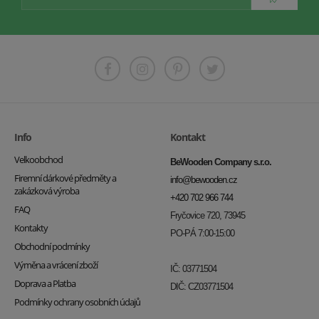
Info
Kontakt
Velkoobchod
BeWooden Company s.r.o.
Firemní dárkové předměty a
info@bewooden.cz
zakázková výroba
+420 702 966 744
FAQ
Fryčovice 720, 73945
Kontakty
PO-PÁ 7:00-15:00
Obchodní podmínky
Výměna a vrácení zboží
IČ: 03771504
Doprava a Platba
DIČ: CZ03771504
Podmínky ochrany osobních údajů