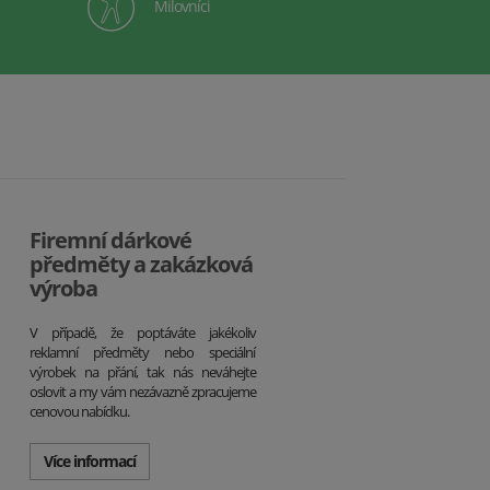
Milovníci
Firemní dárkové
předměty a zakázková
výroba
V případě, že poptáváte jakékoliv
reklamní předměty nebo speciální
výrobek na přání, tak nás neváhejte
oslovit a my vám nezávazně zpracujeme
cenovou nabídku.
Více informací