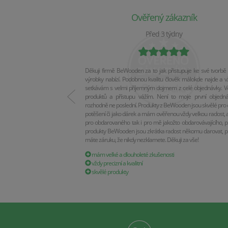
Ověřený zákazník
Před 3 týdny
Děkuji firmě BeWooden za to jak přistupuje ke své tvorbě 
výrobky nabízí. Podobnou kvalitu člověk málokde najde a v
setkávám s velmi příjemným dojmem z celé objednávky. Vel
produktů a přístupu vážím. Není to moje první objedn
rozhodně ne poslední. Produkty z BeWooden jsou skvělé pro 
potěšení či jako dárek a mám ověřenou vždy velkou radost, a
pro obdarovaného tak i pro mě jakožto obdarovávajícího, p
produkty BeWooden jsou zkrátka radost někomu darovat, p
máte záruku, že nikdy nezklamete. Děkuji za vše!
mám velké a dlouholeté zkušenosti
vždy precizní a kvalitní
skvělé produkty