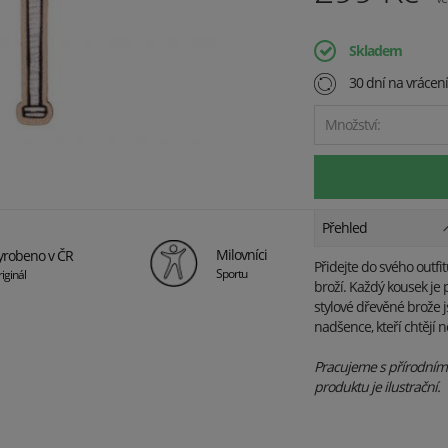
Skladem
30 dní na vrácen
Množství:
Přehled
Milovníci
yrobeno v ČR
Přidejte do svého outfi
Sportu
iginál
broží. Každý kousek je p
stylové dřevěné brože 
nadšence, kteří chtějí 
Pracujeme s přírodními 
produktu je ilustrační.