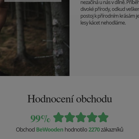
nezačíná u nás v dílně. Pří
divoké přírody, odkud veške
postoj k přírodním krásám j
lesy kácet nehodláme.
Hodnocení obchodu
99%
Obchod
BeWooden
hodnotilo
2270
zákazníků