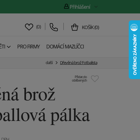
Přihlášení
(
0
)
KOŠÍK
(
0
)
TI
PRO FIRMY
DOMÁCÍ MAZLÍČCI
další
Dřevěná brož Fotbalista
Přidat do
oblíbených
ná brož
allová pálka
. DPH