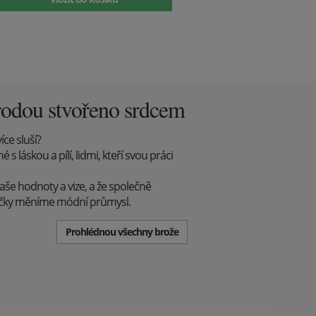
rodou stvořeno srdcem
íce sluší?
 láskou a pílí, lidmi, kteří svou práci
aše hodnoty a vize, a že společně
ůčky měníme módní průmysl.
Prohlédnou všechny brože