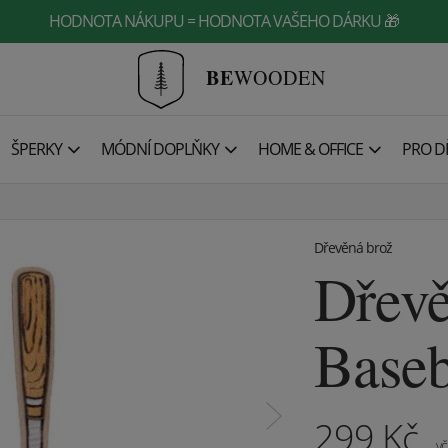
HODNOTA NÁKUPU = HODNOTA VAŠEHO DÁRKU 🎁
BE
WOODEN
ŠPERKY
MÓDNÍ DOPLŇKY
HOME & OFFICE
PRO DĚ
Dřevěná brož
Dřevě
Baseb
299
Kč
vč