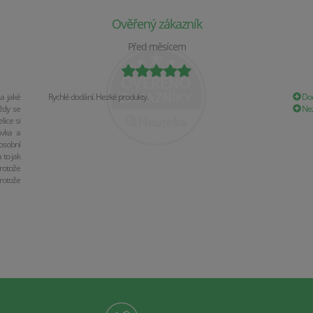
Ověřený zákazník
Před měsícem
a jaké
Rychlé dodání. Hezké produkty.
Dod
ždy se
Nez
ice si
ávka a
osobní
 to jak
rotože
rotože