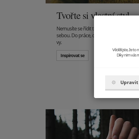
Tvořte si vlastní styl
Nemusíte se řídit trendy, tvořte je! Vyst
sebou. Do práce, do společnosti, na večeři -
vy.
Věděli jste, že t
Díky nim vás m
Inspirovat se
Upravit