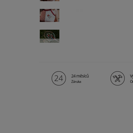
24 měsíců
V
Záruka
Or