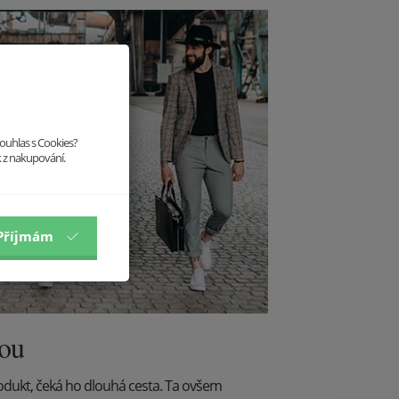
souhlas s Cookies?
k z nakupování.
Příjmám
dou
odukt, čeká ho dlouhá cesta. Ta ovšem