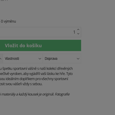
í či výměnu
Vlastnosti
Doprava
tu špetku sportovní vášně s naší kolekcí dřevěných
ečlivě vyroben, aby vyjádřil vaši lásku ke hře. Tyto
jsou ideálním doplňkem pro všechny sportovní
nosit svou vášeň vždy s sebou.
materiály a každý kousek je originál. Fotografie