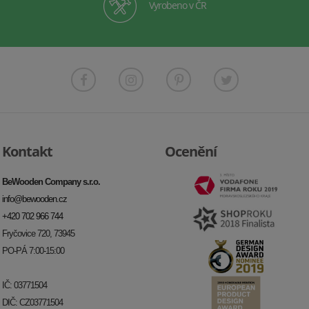
Vyrobeno v ČR
Kontakt
Ocenění
BeWooden Company s.r.o.
info@bewooden.cz
+420 702 966 744
Fryčovice 720, 73945
PO-PÁ 7:00-15:00
IČ: 03771504
DIČ: CZ03771504