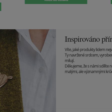
Inspirováno pří
Víte, jaké produkty lidem nejv
Ty navržené srdcem, vyrobené s
milují.
Děkujeme, že s námi sdílíte n
malými, ale významnými kr