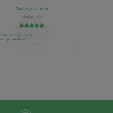
Ověřený zákazník
Ověř
Před 4 měsíci
P
ání na partnerskou prodejnu
Obchod už 2 týdny nereaguj
ahlcující komunikace
Komunikace
Řešení problémů