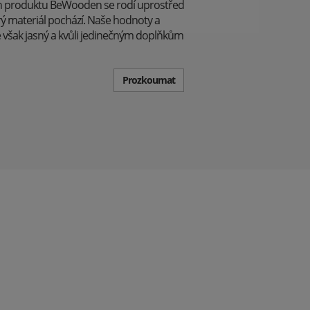
běh produktu BeWooden se rodí uprostřed
rý materiál pochází. Naše hodnoty a
e však jasný a kvůli jedinečným doplňkům
Prozkoumat