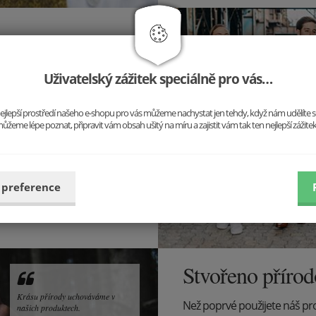
upte z řady a buďte sami
Uživatelský zážitek speciálně pro vás…
 jiný outfit, ale stále jste to
o nejlepší prostředí našeho e-shopu pro vás můžeme nachystat jen tehdy, když nám udělíte 
ůžeme lépe poznat, připravit vám obsah ušitý na míru a zajistit vám tak ten nejlepší zážite
 preference
Stvořeno příro
Krásu přírody uchováváme v
Než poprvé použijete náš pr
našich produktech.