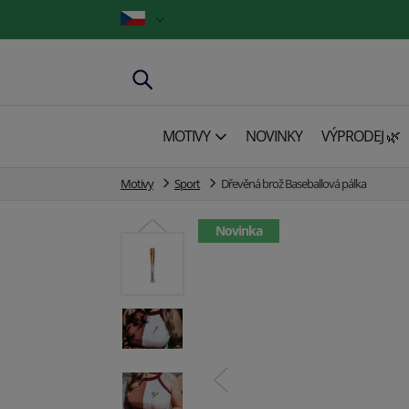
MOTIVY
NOVINKY
VÝPRODEJ 🌿
Motivy
Sport
Dřevěná brož Baseballová pálka
Novinka