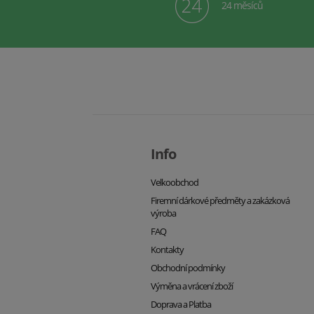
24 měsíců
Info
Velkoobchod
Firemní dárkové předměty a zakázková
výroba
FAQ
Kontakty
Obchodní podmínky
Výměna a vrácení zboží
Doprava a Platba