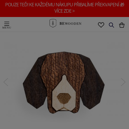
POUZE TEĎ! KE KAŽDÉMU NÁKUPU PŘIBALÍME PŘEKVAPENÍ 🎁
VÍCE ZDE >
BE
WOODEN