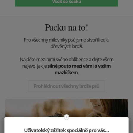
Vložit do košíku
Packu na to!
Pro všechny milovníky psů jsme stvořili edici
dřevěných broží.
Najděte mezi nimi svého oblíbence a dejte všem
najevo, jak je
silné pouto mezi vámi a vaším
mazlíčkem
.
Prohlédnout všechny brože psů
Uživatelský zážitek speciálně pro vás…