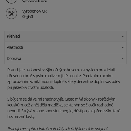
Vyrobeno s láskou
Vyrobeno v ČR
Originál
Přehled
Vlastnosti
Doprava
Pokud jste osobnost s výjimečným vkusem a smyslem pro detail,
dřevěnou brož s psím motivem jistě oceníte. Precizním ručním
zpracováním vznikl módní doplněk, který decentně doplní váš oděv
při jakékoliv životní události.
S bíglem se dá velmi snadno vyjít. Často mívá sklony k rošťáckým
kouskům, což z něj dělá mazlíčka, se kterým se člověk rozhodně
nenudí. Skrývá v sobě spoustu energie, důvtipu, ale především také
bezmezné lásky.
Pracujeme s přírodními materiály a každý kousek je originál.