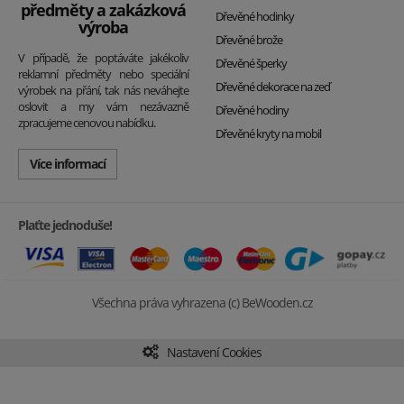
předměty a zakázková
Dřevěné hodinky
výroba
Dřevěné brože
V případě, že poptáváte jakékoliv
Dřevěné šperky
reklamní předměty nebo speciální
Dřevěné dekorace na zeď
výrobek na přání, tak nás neváhejte
oslovit a my vám nezávazně
Dřevěné hodiny
zpracujeme cenovou nabídku.
Dřevěné kryty na mobil
Více informací
Plaťte jednoduše!
Všechna práva vyhrazena (c) BeWooden.cz
Nastavení Cookies