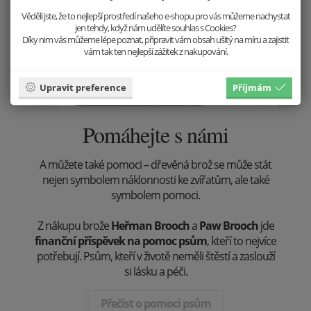
Věděli jste, že to nejlepší prostředí našeho e-shopu pro vás můžeme nachystat
jen tehdy, když nám udělíte souhlas s Cookies?
Díky nim vás můžeme lépe poznat, připravit vám obsah ušitý na míru a zajistit
vám tak ten nejlepší zážitek z nakupování.
Upravit preference
Příjmám
Pomáhejte s námi
A můžete také pomoci – dřevěná brož se může stát
nejen symbolem náklonnosti ke zvířatům, ale také
symbolem pomoci.
Z nákupu brože
Heřman Brooch
a
Paw Brooch
jde
finanční příspěvek na pomoc psům
, kteří to nejvíce
potřebují. Psům, kteří v životě neměli štěstí a zaslouží
si lásku a péči.
Přečíst o pomoci psům