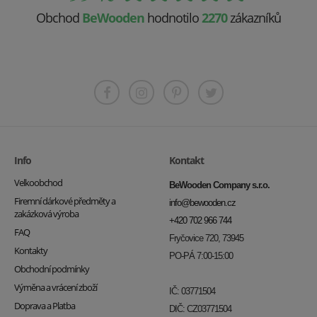
Obchod
BeWooden
hodnotilo
2270
zákazníků
Info
Kontakt
Velkoobchod
BeWooden Company s.r.o.
Firemní dárkové předměty a
info@bewooden.cz
zakázková výroba
+420 702 966 744
FAQ
Fryčovice 720, 73945
Kontakty
PO-PÁ 7:00-15:00
Obchodní podmínky
Výměna a vrácení zboží
IČ: 03771504
Doprava a Platba
DIČ: CZ03771504