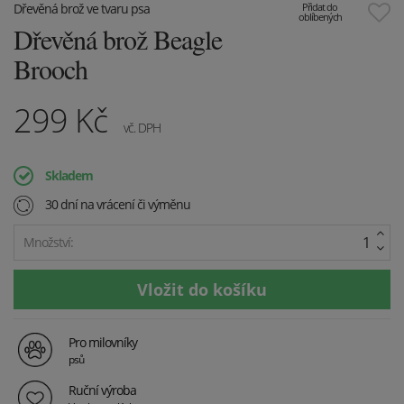
Dřevěná brož ve tvaru psa
Přidat do
oblíbených
Dřevěná brož Beagle
Brooch
299
Kč
vč. DPH
Skladem
30 dní na vrácení či výměnu
Množství:
Pro milovníky
psů
Ruční výroba