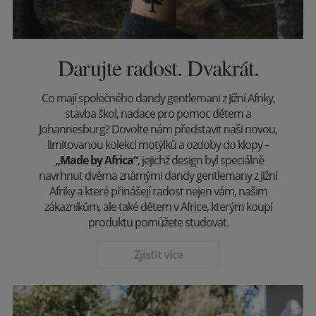
Darujte radost. Dvakrát.
Co mají společného dandy gentlemani z Jižní Afriky,
stavba škol, nadace pro pomoc dětem a
Johannesburg? Dovolte nám představit naši novou,
limitovanou kolekci motýlků a ozdoby do klopy –
„Made by Africa“
, jejichž design byl speciálně
navrhnut dvěma známými dandy gentlemany z Jižní
Afriky a které přinášejí radost nejen vám, našim
zákazníkům, ale také dětem v Africe, kterým koupí
produktu pomůžete studovat.
Zjistit více