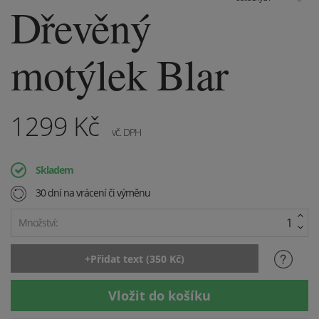
Dřevěný
motýlek Blar
1299
Kč
vč. DPH
Skladem
30 dní na vrácení či výměnu
Množství: