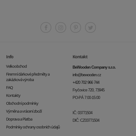
Info
Kontakt
Velkoobchod
BeWooden Company s.r.o.
Firemní dárkové předměty a
info@bewooden.cz
zakázková výroba
+420 702 966 744
FAQ
Fryčovice 720, 73945
Kontakty
PO-PÁ 7:00-15:00
Obchodní podmínky
Výměna a vrácení zboží
IČ: 03771504
Doprava a Platba
DIČ: CZ03771504
Podmínky ochrany osobních údajů