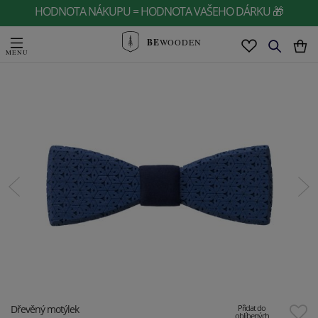
HODNOTA NÁKUPU = HODNOTA VAŠEHO DÁRKU 🎁
BE
WOODEN
Dřevěný motýlek
Přidat do
oblíbených