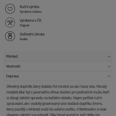
Ruční výroba
Vyrobeno s láskou
Vyrobeno v ČR
Originál
Doživotní záruka
Kvalita
Přehled
Vlastnosti
Doprava
Dřevěný doplněk, který dokáže říct mnohé za vás i beze slov. Pánský
motýlek Blar byl z javorového dřeva stvořen pro jedinečné muže, kteří
si dávají záležet opravdu na každém detailu. Nejen pečlivé ruční
zpracování, ale i osobitý gravírovaný vzor dodává doplňku šmrnc,
který později s lehkostí vnáší do vašeho outfitu. V BeWooden si však
dáváme záležet i na pohodlí. Díky černé gumičce, jejíž délku lze