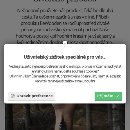
Než poprvé použijete náš produkt, čeká ho dlouhá
cesta. Ta ovšem nezačíná u nás v dílně. Příběh
produktu BeWooden se rodí uprostřed divoké
přírody, odkud veškerý materiál pochází. Naše
hodnoty a postoj k přírodním krásám je však jasný a
kvůli jedinečným doplňkům lesy kácet nehodláme.
Prozkoumat
Uživatelský zážitek speciálně pro vás…
Věděli jste, že to nejlepší prostředí našeho e-shopu pro vás můžeme nachystat
jen tehdy, když nám udělíte souhlas s Cookies?
Díky nim vás můžeme lépe poznat, připravit vám obsah ušitý na míru a zajistit
vám tak ten nejlepší zážitek z nakupování.
Krásu přírody uchováváme v našich
produktech.
Upravit preference
Příjmám