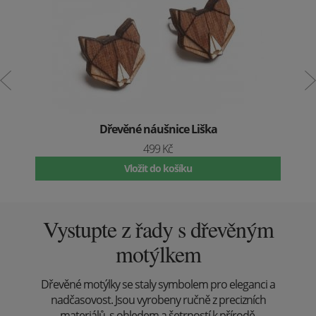
Dřevěné náušnice Liška
499 Kč
Vložit do košíku
Vystupte z řady s dřevěným
motýlkem
Dřevěné motýlky se staly symbolem pro eleganci a
nadčasovost. Jsou vyrobeny ručně z precizních
materiálů, s ohledem a šetrností k přírodě.