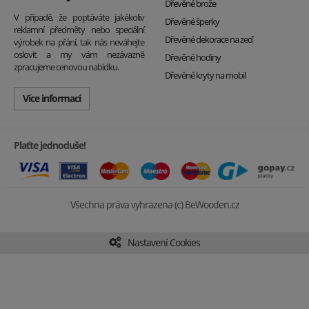
Dřevěné brože
V případě, že poptáváte jakékoliv
Dřevěné šperky
reklamní předměty nebo speciální
Dřevěné dekorace na zeď
výrobek na přání, tak nás neváhejte
oslovit a my vám nezávazně
Dřevěné hodiny
zpracujeme cenovou nabídku.
Dřevěné kryty na mobil
Více informací
Plaťte jednoduše!
Všechna práva vyhrazena (c) BeWooden.cz
Nastavení Cookies