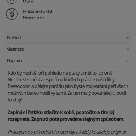
Originál
Praktičnost a styl
Přívěsek na krk
Přehled
Vlastnosti
Doprava
Kdo by nechtěl při pohledu na ptáky umět to, co oni?
Nechte se unést alespoň na křídlech ptáků z naší dílny
BeWooden a dělejte parádu jako byste majestátní peří všech
možných barev nosili vy sami. Za ten malý povznášející pocit
to stojí!
Zapínání řetízku stlačíte k sobě, pootočíte a tím jej
rozepnete. Zapnutí poté provedete stejným způsobem.
Pracujeme s přírodními materiály a každý kousek je originál.