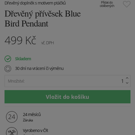
Dřevěný doplněk s motivem ptáčků
Přidat do
oblíbených
Dřevěný přívěsek Blue
Bird Pendant
499
Kč
vč. DPH
Skladem
30 dní na vrácení či výměnu
Množství:
24 měsíců
Záruka
Vyrobeno v ČR