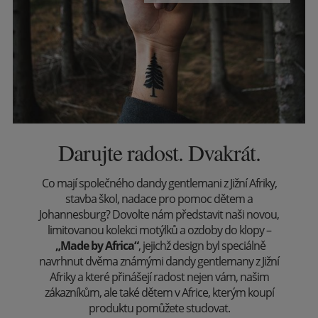
Darujte radost. Dvakrát.
Co mají společného dandy gentlemani z Jižní Afriky,
stavba škol, nadace pro pomoc dětem a
Johannesburg? Dovolte nám představit naši novou,
limitovanou kolekci motýlků a ozdoby do klopy –
„Made by Africa“
, jejichž design byl speciálně
navrhnut dvěma známými dandy gentlemany z Jižní
Afriky a které přinášejí radost nejen vám, našim
zákazníkům, ale také dětem v Africe, kterým koupí
produktu pomůžete studovat.