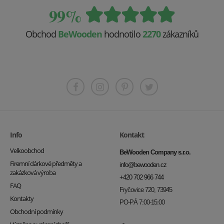
99%
Obchod
BeWooden
hodnotilo
2270
zákazníků
Info
Kontakt
Velkoobchod
BeWooden Company s.r.o.
Firemní dárkové předměty a
info@bewooden.cz
zakázková výroba
+420 702 966 744
FAQ
Fryčovice 720, 73945
Kontakty
PO-PÁ 7:00-15:00
Obchodní podmínky