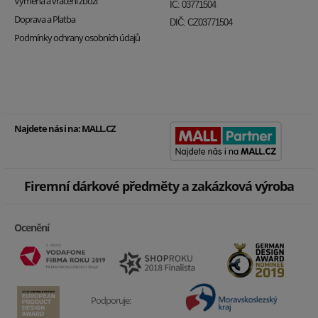
Výměna a vrácení zboží
IČ: 03771504
Doprava a Platba
DIČ: CZ03771504
Podmínky ochrany osobních údajů
Najdete nás i na:
MALL.CZ
Firemní dárkové předměty a zakázková výroba
Ocenění
Podporuje: