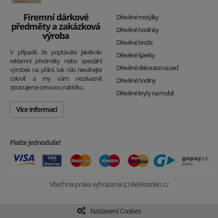
Firemní dárkové
Dřevěné motýlky
předměty a zakázková
Dřevěné hodinky
výroba
Dřevěné brože
V případě, že poptáváte jakékoliv
Dřevěné šperky
reklamní předměty nebo speciální
Dřevěné dekorace na zeď
výrobek na přání, tak nás neváhejte
oslovit a my vám nezávazně
Dřevěné hodiny
zpracujeme cenovou nabídku.
Dřevěné kryty na mobil
Více informací
Plaťte jednoduše!
Všechna práva vyhrazena (c) BeWooden.cz
Nastavení Cookies