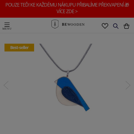
POUZE TEĎ! KE KAŽDÉMU NÁKUPU PŘIBALÍME PŘEKVAPENÍ 🎁
VÍCE ZDE >
BE
WOODEN
Best-seller