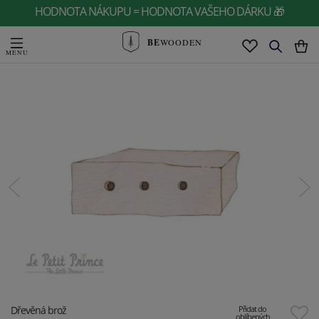
HODNOTA NÁKUPU = HODNOTA VAŠEHO DÁRKU 🎁
BE
WOODEN
Dřevěná brož
Přidat do
oblíbených