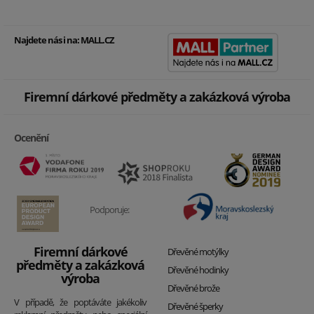
Najdete nás i na:
MALL.CZ
Firemní dárkové předměty a zakázková výroba
Ocenění
Podporuje:
Firemní dárkové
Dřevěné motýlky
předměty a zakázková
Dřevěné hodinky
výroba
Dřevěné brože
V případě, že poptáváte jakékoliv
Dřevěné šperky