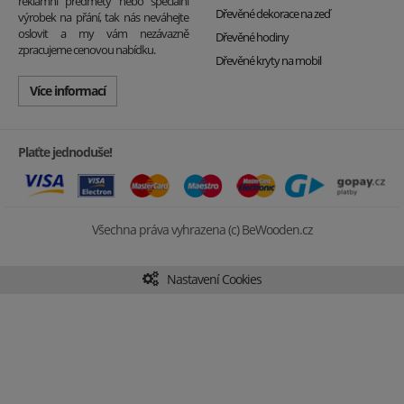
reklamní předměty nebo speciální
Dřevěné dekorace na zeď
výrobek na přání, tak nás neváhejte
oslovit a my vám nezávazně
Dřevěné hodiny
zpracujeme cenovou nabídku.
Dřevěné kryty na mobil
Více informací
Plaťte jednoduše!
Všechna práva vyhrazena (c) BeWooden.cz
Nastavení Cookies