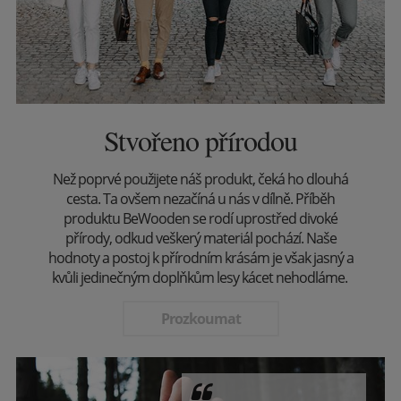
Stvořeno přírodou
Než poprvé použijete náš produkt, čeká ho dlouhá
cesta. Ta ovšem nezačíná u nás v dílně. Příběh
produktu BeWooden se rodí uprostřed divoké
přírody, odkud veškerý materiál pochází. Naše
hodnoty a postoj k přírodním krásám je však jasný a
kvůli jedinečným doplňkům lesy kácet nehodláme.
Prozkoumat