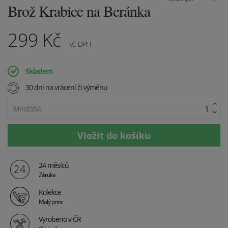
Brož Krabice na Beránka
299
Kč
vč. DPH
Skladem
30 dní na vrácení či výměnu
Množství:
24 měsíců
Záruka
Kolekce
Malý princ
Vyrobeno v ČR