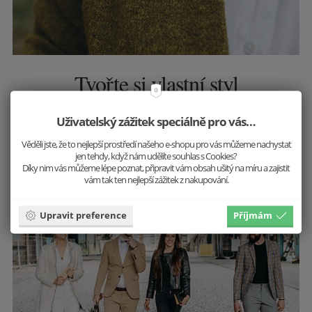
Tvořte si vlastní styl
Nemusíte se řídit trendy, tvořte je! Vystupte z řady a
Uživatelský zážitek speciálně pro vás…
buďte sami sebou. Do práce, do společnosti, na
večeři - jiný outfit, ale stále jste to vy.
Věděli jste, že to nejlepší prostředí našeho e-shopu pro vás můžeme nachystat
jen tehdy, když nám udělíte souhlas s Cookies?
Díky nim vás můžeme lépe poznat, připravit vám obsah ušitý na míru a zajistit
Inspirovat se
vám tak ten nejlepší zážitek z nakupování.
Upravit preference
Příjmám