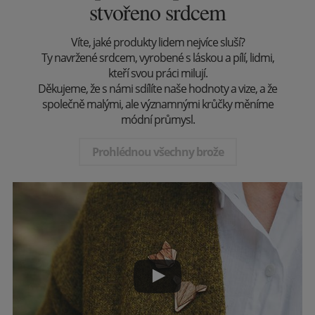
stvořeno srdcem
Víte, jaké produkty lidem nejvíce sluší?
Ty navržené srdcem, vyrobené s láskou a pílí, lidmi,
kteří svou práci milují.
Děkujeme, že s námi sdílíte naše hodnoty a vize, a že
společně malými, ale významnými krůčky měníme
módní průmysl.
Prohlédnou všechny brože