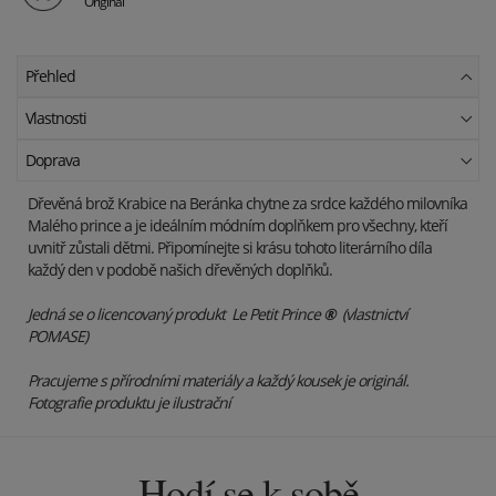
Originál
Přehled
Vlastnosti
Doprava
Dřevěná brož Krabice na Beránka chytne za srdce každého milovníka
Malého prince a je ideálním módním doplňkem pro všechny, kteří
uvnitř zůstali dětmi. Připomínejte si krásu tohoto literárního díla
každý den v podobě našich dřevěných doplňků.
Jedná se o licencovaný produkt Le Petit Prince
®
(vlastnictví
POMASE)
Pracujeme s přírodními materiály a každý kousek je originál.
Fotografie produktu je ilustrační
Hodí se k sobě