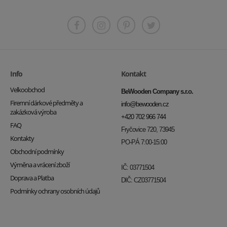
Info
Kontakt
Velkoobchod
BeWooden Company s.r.o.
Firemní dárkové předměty a
info@bewooden.cz
zakázková výroba
+420 702 966 744
FAQ
Fryčovice 720, 73945
Kontakty
PO-PÁ 7:00-15:00
Obchodní podmínky
Výměna a vrácení zboží
IČ: 03771504
Doprava a Platba
DIČ: CZ03771504
Podmínky ochrany osobních údajů