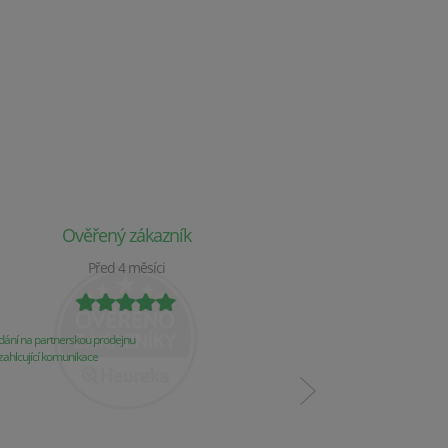
Ověřený zákazník
Ověř
Před 4 měsíci
P
ání na partnerskou prodejnu
Obchod už 2 týdny nereaguj
ahlcující komunikace
Komunikace
Řešení problémů