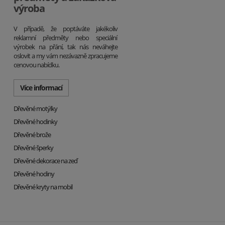
výroba
V případě, že poptáváte jakékoliv
reklamní předměty nebo speciální
výrobek na přání, tak nás neváhejte
oslovit a my vám nezávazně zpracujeme
cenovou nabídku.
Více informací
Dřevěné motýlky
Dřevěné hodinky
Dřevěné brože
Dřevěné šperky
Dřevěné dekorace na zeď
Dřevěné hodiny
Dřevěné kryty na mobil