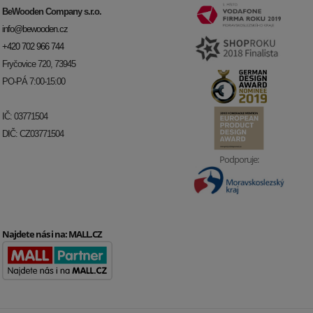
BeWooden Company s.r.o.
info@bewooden.cz
+420 702 966 744
Fryčovice 720, 73945
PO-PÁ 7:00-15:00
IČ: 03771504
DIČ: CZ03771504
Podporuje:
Najdete nás i na:
MALL.CZ