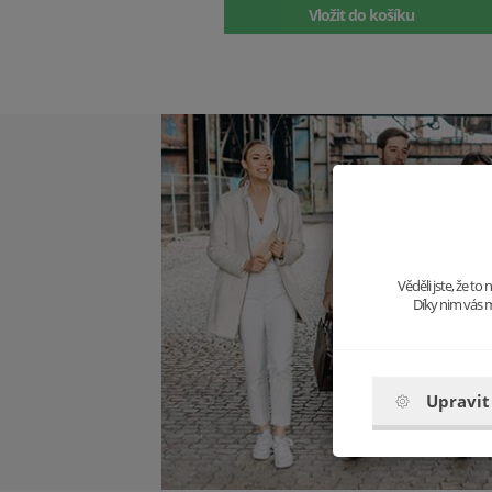
Vložit do košíku
Věděli jste, že t
Díky nim vás m
Upravit