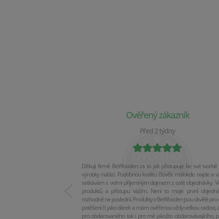
Ověřený zákazník
Před 2 týdny
Děkuji firmě BeWooden za to jak přistupuje ke své tvorbě 
výrobky nabízí. Podobnou kvalitu člověk málokde najde a v
setkávám s velmi příjemným dojmem z celé objednávky. Vel
produktů a přístupu vážím. Není to moje první objedn
rozhodně ne poslední. Produkty z BeWooden jsou skvělé pro 
potěšení či jako dárek a mám ověřenou vždy velkou radost, a
pro obdarovaného tak i pro mě jakožto obdarovávajícího, p