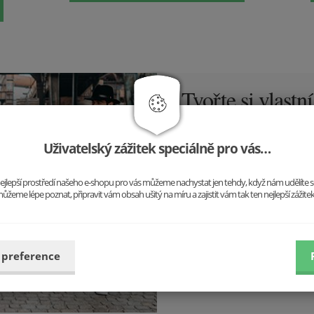
Tvořte si vlastní
Nemusíte se řídit trendy, tvo
sebou. Do práce, do společnosti
Uživatelský zážitek speciálně pro vás…
vy.
o nejlepší prostředí našeho e-shopu pro vás můžeme nachystat jen tehdy, když nám udělíte 
ůžeme lépe poznat, připravit vám obsah ušitý na míru a zajistit vám tak ten nejlepší zážite
 preference