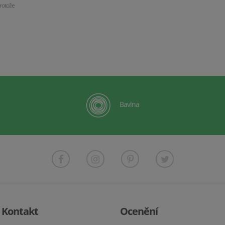
rotože
Bavlna
Kontakt
Ocenění