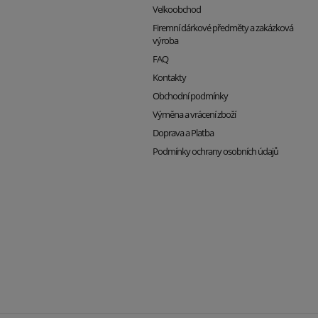
Velkoobchod
Firemní dárkové předměty a zakázková
výroba
FAQ
Kontakty
Obchodní podmínky
Výměna a vrácení zboží
Doprava a Platba
Podmínky ochrany osobních údajů