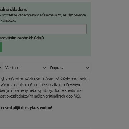
uálně skladem.
ek moc těšíte. Zanechte nám svůj e-mail a my se vám ozveme
k dispozici.
racováním osobních údajů
Vlastnosti
Doprava
í styl s našimi provázkovými náramky! Každý náramek je
rovázku a nabízí možnost personalizace dřevěným
íbenými písmeny nebo symboly. Buďte kreativní a
nost prostřednictvím našich originálních doplňků.
esmí přijít do styku s vodou!