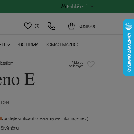
Přihlášení
(
0
)
KOŠÍK
(
0
)
TI
PRO FIRMY
DOMÁCÍ MAZLÍČCI
etailem
Přidat do
oblíbených
eno E
. DPH
E
, přidejte si hlídacího psa a my vás informujeme :-)
í či výměnu