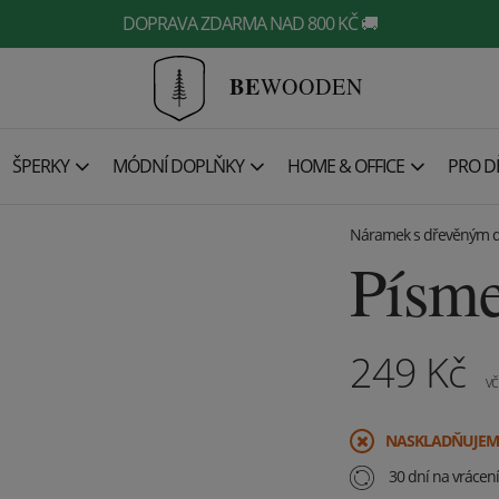
DOPRAVA ZDARMA NAD 800 KČ 🚚
BE
WOODEN
ŠPERKY
MÓDNÍ DOPLŇKY
HOME & OFFICE
PRO DĚ
Náramek s dřevěným d
Písm
249
Kč
vč
​NASKLADŇUJEM
30 dní na vrácen