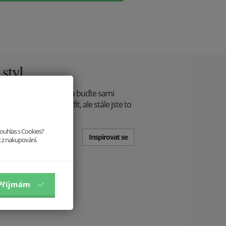
 styl
řte je! Vystupte z řady a buďte sami
, na večeři - jiný outfit, ale stále jste to
souhlas s Cookies?
Inspirovat se
k z nakupování.
Příjmám