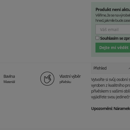
Produkt není akt
Věříme, že se na výrob
hned, jakmile bude zase 
Souhlasím se zp
Dejte mi vědět
Přehled
Bavlna
Vlastní výběr
Vytvořte si svůj osobn
Materiál
přívěsku
vyroben z kvalitního p
přívěskem s vašimi obl
vyjádřete svou jedineč
Upozornění: Náramek n