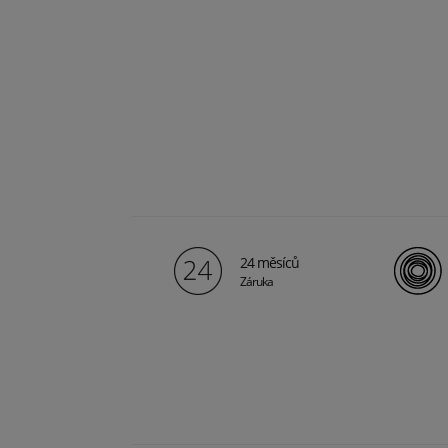
24 měsíců
Záruka