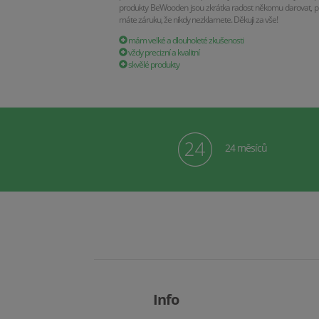
produkty BeWooden jsou zkrátka radost někomu darovat, p
máte záruku, že nikdy nezklamete. Děkuji za vše!
mám velké a dlouholeté zkušenosti
vždy precizní a kvalitní
skvělé produkty
24 měsíců
Info