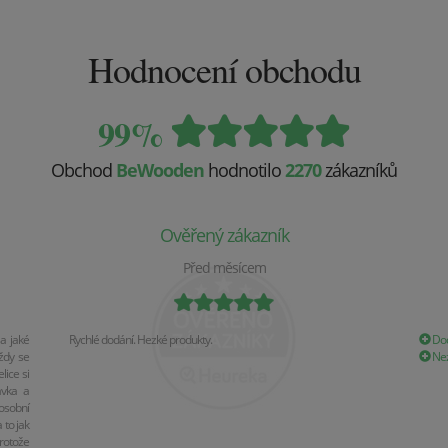
Hodnocení obchodu
99%
Obchod
BeWooden
hodnotilo
2270
zákazníků
Ověřený zákazník
Před měsícem
a jaké
Rychlé dodání. Hezké produkty.
Dod
ždy se
Nez
ice si
ávka a
osobní
 to jak
rotože