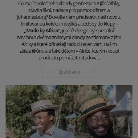
Co mají společného dandy gentlemani z Jižní Afriky,
stavba škol, nadace pro pomoc dětem a
Johannesburg? Dovolte nám představit naši novou,
limitovanou kolekci motýlků a ozdoby do klopy –
„Made by Africa“
, jejichž design byl speciálně
navrhnut dvěma známými dandy gentlemany z Jižní
Afriky a které přinášejí radost nejen vám, našim
zákazníkům, ale také dětem v Africe, kterým koupí
produktu pomůžete studovat.
Zjistit více