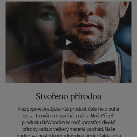
Stvořeno přírodou
Než poprvé použijete náš produkt, čeká ho dlouhá
cesta. Ta ovšem nezačíná u nás v dílně. Příběh
produktu BeWooden se rodí uprostřed divoké
přírody, odkud veškerý materiál pochází. Naše
hodnoty a postoj k přírodním krásám je však jasný a