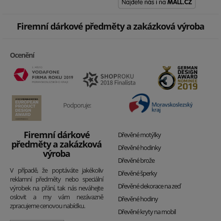
Firemní dárkové předměty a zakázková výroba
Ocenění
Podporuje:
Firemní dárkové
Dřevěné motýlky
předměty a zakázková
Dřevěné hodinky
výroba
Dřevěné brože
V případě, že poptáváte jakékoliv
Dřevěné šperky
reklamní předměty nebo speciální
Dřevěné dekorace na zeď
výrobek na přání, tak nás neváhejte
oslovit a my vám nezávazně
Dřevěné hodiny
zpracujeme cenovou nabídku.
Dřevěné kryty na mobil