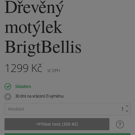
Dřevěný
motýlek
BrigtBellis
1299
Kč
vč. DPH
Skladem
30 dní na vrácení či výměnu
Množství: