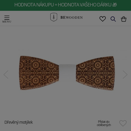
HODNOTA NÁKUPU = HODNOTA VAŠEHO DÁRKU 🎁
BE
WOODEN
Dřevěný motýlek
Přidat do
oblíbených