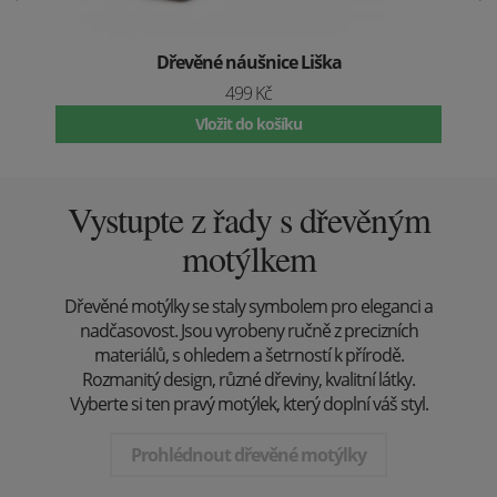
Dřevěné náušnice Liška
499 Kč
Vložit do košíku
Vystupte z řady s dřevěným
motýlkem
Dřevěné motýlky se staly symbolem pro eleganci a
nadčasovost. Jsou vyrobeny ručně z precizních
materiálů, s ohledem a šetrností k přírodě.
Rozmanitý design, různé dřeviny, kvalitní látky.
Vyberte si ten pravý motýlek, který doplní váš styl.
Prohlédnout dřevěné motýlky