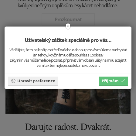
kvůli jedinečným doplňkům lesy kácet nehodláme.
Prozkoumat
Uživatelský zážitek speciálně pro vás…
Věděli jste, že to nejlepší prostředí našeho e-shopu pro vás můžeme nachystat
Krásu přírody uchováváme v našich
jen tehdy, když nám udělíte souhlas s Cookies?
produktech.
Díky nim vás můžeme lépe poznat, připravit vám obsah ušitý na míru a zajistit
vám tak ten nejlepší zážitek z nakupování.
Upravit preference
Příjmám
Darujte radost. Dvakrát.