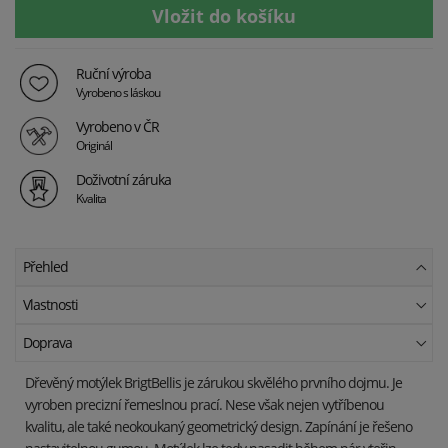
Ruční výroba
Vyrobeno s láskou
Vyrobeno v ČR
Originál
Doživotní záruka
Kvalita
Přehled
Vlastnosti
Doprava
Dřevěný motýlek
BrigtBellis
je zárukou skvělého prvního dojmu. Je
vyroben precizní řemeslnou prací. Nese však nejen vytříbenou
kvalitu, ale také neokoukaný geometrický design. Zapínání je řešeno