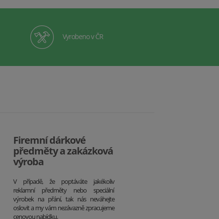
Vyrobeno v ČR
Firemní dárkové
předměty a zakázková
výroba
V případě, že poptáváte jakékoliv
reklamní předměty nebo speciální
výrobek na přání, tak nás neváhejte
oslovit a my vám nezávazně zpracujeme
cenovou nabídku.