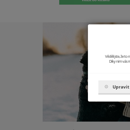
Věděli jste, že t
Díky nim vás m
Upravit