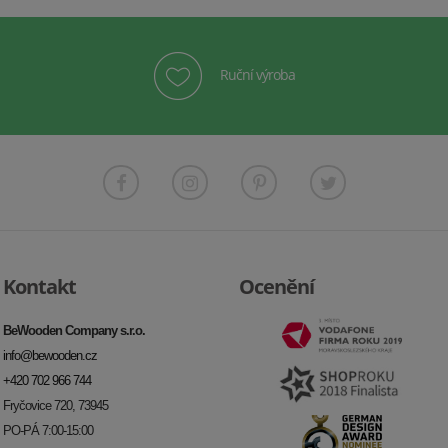
Ruční výroba
Kontakt
Ocenění
BeWooden Company s.r.o.
info@bewooden.cz
+420 702 966 744
Fryčovice 720, 73945
PO-PÁ 7:00-15:00