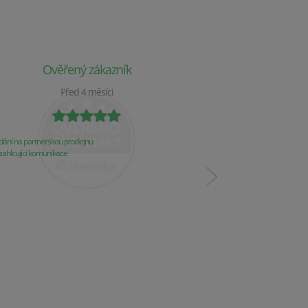
Ověřený zákazník
Ověř
Před 4 měsíci
P
ání na partnerskou prodejnu
Obchod už 2 týdny nereaguj
ahlcující komunikace
Komunikace
Řešení problémů