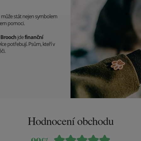
e může stát nejen symbolem
olem pomoci.
 Brooch
jde
finanční
jvíce potřebují. Psům, kteří v
či.
Hodnocení obchodu
99%