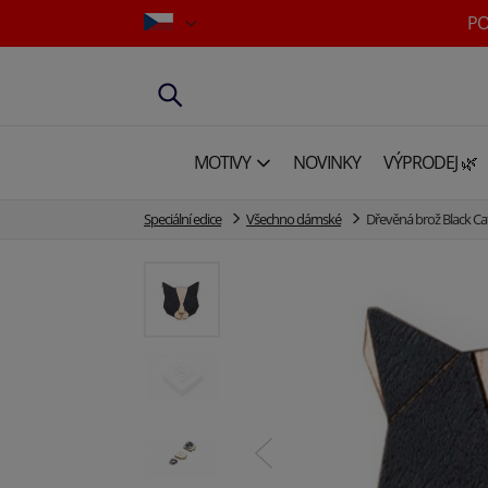
PO
MOTIVY
NOVINKY
VÝPRODEJ 🌿
Speciální edice
Všechno dámské
Dřevěná brož Black Ca