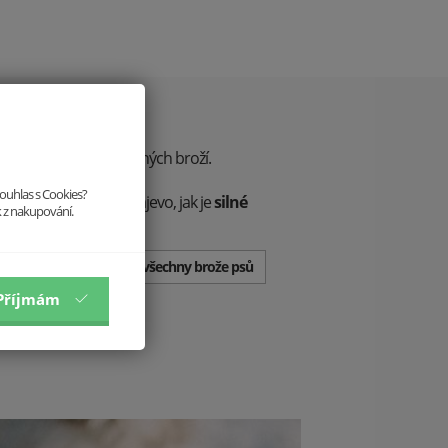
e stvořili edici dřevěných broží.
souhlas s Cookies?
bence a dejte všem najevo, jak je
silné
k z nakupování.
mazlíčkem
.
Prohlédnout všechny brože psů
Příjmám