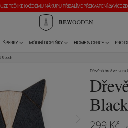
UZE TEĎ! KE KAŽDÉMU NÁKUPU PŘIBALÍME PŘEKVAPENÍ 🎁 VÍCE ZD
BE
WOODEN
ŠPERKY
MÓDNÍ DOPLŇKY
HOME & OFFICE
PRO DĚ
t Brooch
Dřevěná brož ve tvaru 
Dřevě
Black
299
Kč
vč