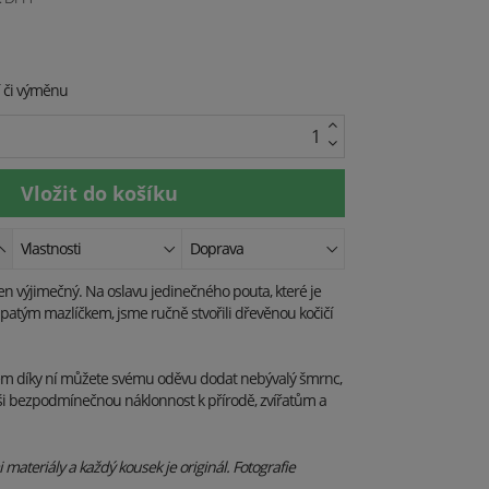
í či výměnu
Vlastnosti
Doprava
en výjimečný. Na oslavu jedinečného pouta, které je
patým mazlíčkem, jsme ručně stvořili dřevěnou kočičí
 díky ní můžete svému oděvu dodat nebývalý šmrnc,
ši bezpodmínečnou náklonnost k přírodě, zvířatům a
materiály a každý kousek je originál. Fotografie