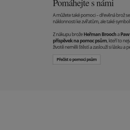
Pomáhejte s námi
A můžete také pomoci – dřevěná brož s
náklonnosti ke zvířatům, ale také symb
Z nákupu brože
Heřman Brooch
a
Paw
příspěvek na pomoc psům
, kteří to ne
životě neměli štěstí a zaslouží si lásku a pé
Přečíst o pomoci psům