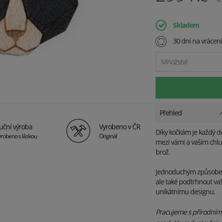
Skladem
30 dní na vrácen
Množství:
Přehled
uční výroba
Vyrobeno v ČR
Díky kočkám je každý d
robeno s láskou
Originál
mezi vámi a vaším chlu
brož.
Jednoduchým způsobem
ale také podtrhnout va
unikátnímu designu.
Pracujeme s přírodními 