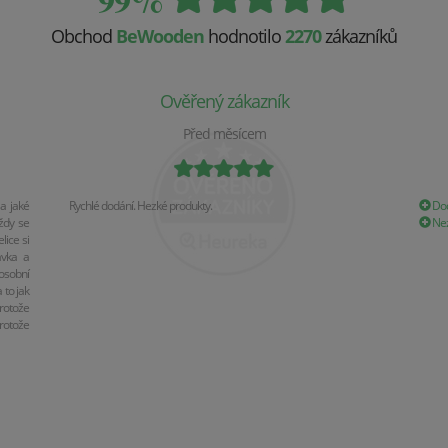
Obchod
BeWooden
hodnotilo
2270
zákazníků
Ověřený zákazník
Před měsícem
a jaké
Rychlé dodání. Hezké produkty.
Dod
ždy se
Nez
ice si
ávka a
osobní
 to jak
rotože
rotože