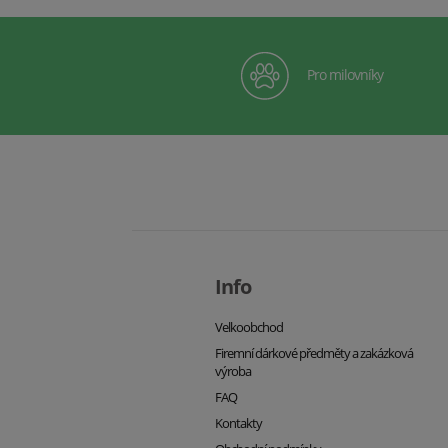
Pro milovníky
Info
Velkoobchod
Firemní dárkové předměty a zakázková
výroba
FAQ
Kontakty