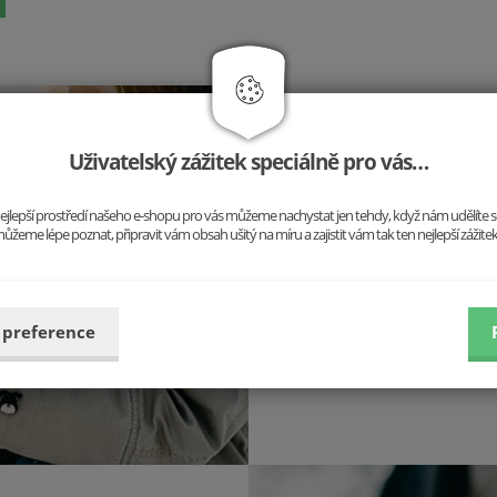
Packu na to!
Uživatelský zážitek speciálně pro vás…
Pro všechny milovníky psů jsm
o nejlepší prostředí našeho e-shopu pro vás můžeme nachystat jen tehdy, když nám udělíte 
Najděte mezi nimi svého oblí
ůžeme lépe poznat, připravit vám obsah ušitý na míru a zajistit vám tak ten nejlepší zážite
pouto mezi vámi a vaším 
 preference