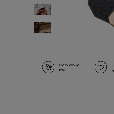
Pro milovníky
R
koček
Vy