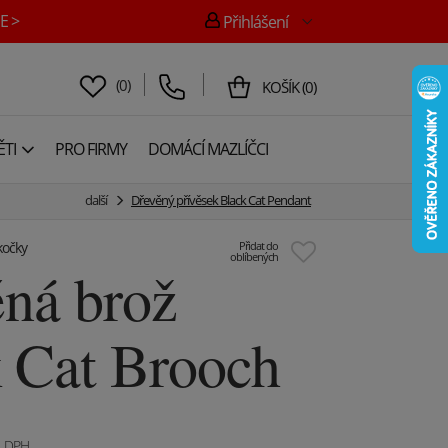
E >
Přihlášení
(
0
)
KOŠÍK
(
0
)
TI
PRO FIRMY
DOMÁCÍ MAZLÍČCI
další
Dřevěný přívěsek Black Cat Pendant
kočky
Přidat do
oblíbených
ná brož
 Cat Brooch
. DPH