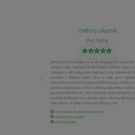
Ověřený zákazník
Před 3 týdny
Děkuji firmě BeWooden za to jak přistupuje ke své tvorbě 
výrobky nabízí. Podobnou kvalitu člověk málokde najde a v
setkávám s velmi příjemným dojmem z celé objednávky. Vel
produktů a přístupu vážím. Není to moje první objedn
rozhodně ne poslední. Produkty z BeWooden jsou skvělé pro 
potěšení či jako dárek a mám ověřenou vždy velkou radost, a
pro obdarovaného tak i pro mě jakožto obdarovávajícího, p
produkty BeWooden jsou zkrátka radost někomu darovat, p
máte záruku, že nikdy nezklamete. Děkuji za vše!
mám velké a dlouholeté zkušenosti
vždy precizní a kvalitní
skvělé produkty