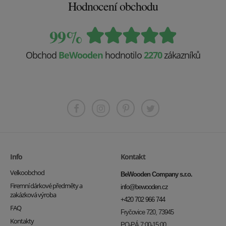
Hodnocení obchodu
99%
Obchod
BeWooden
hodnotilo
2270
zákazníků
Info
Kontakt
Velkoobchod
BeWooden Company s.r.o.
Firemní dárkové předměty a
info@bewooden.cz
zakázková výroba
+420 702 966 744
FAQ
Fryčovice 720, 73945
Kontakty
PO-PÁ 7:00-15:00