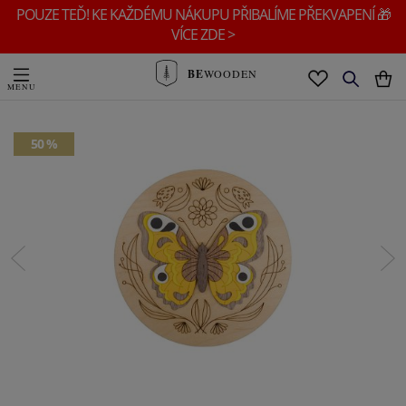
POUZE TEĎ! KE KAŽDÉMU NÁKUPU PŘIBALÍME PŘEKVAPENÍ 🎁
VÍCE ZDE >
BE
WOODEN
50 %