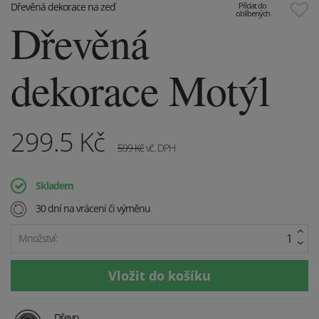
Dřevěná dekorace na zeď
Přidat do
oblíbených
Dřevěná
dekorace Motýl
299.5
Kč
599
Kč
vč. DPH
Skladem
30 dní na vrácení či výměnu
Množství:
Dřevo