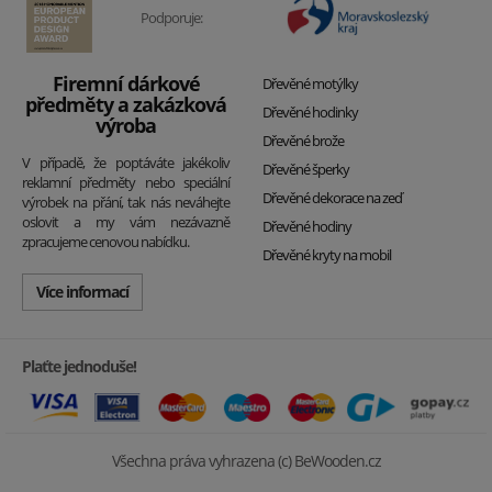
Podporuje:
Firemní dárkové
Dřevěné motýlky
předměty a zakázková
Dřevěné hodinky
výroba
Dřevěné brože
V případě, že poptáváte jakékoliv
Dřevěné šperky
reklamní předměty nebo speciální
Dřevěné dekorace na zeď
výrobek na přání, tak nás neváhejte
oslovit a my vám nezávazně
Dřevěné hodiny
zpracujeme cenovou nabídku.
Dřevěné kryty na mobil
Více informací
Plaťte jednoduše!
Všechna práva vyhrazena (c) BeWooden.cz