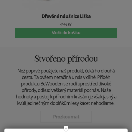
Dřevěné náušnice Liška
499 Kč
Vložit do košíku
Stvořeno přírodou
Než poprvé použijete náš produkt, čeká ho dlouhá
cesta. Ta ovšem nezačíná u nás v dílně. Příběh
produktu BeWooden se rodí uprostřed divoké
přírody, odkud veškerý materiál pochází. Naše
hodnoty a postoj k přírodním krásám je však jasný a
kvůli jedinečným doplňkům lesy kácet nehodláme.
Prozkoumat