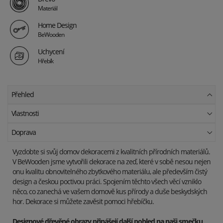
Materiál
Home Design
BeWooden
Uchycení
Hřebík
Přehled
Vlastnosti
Doprava
Vyzdobte si svůj domov dekoracemi z kvalitních přírodních materiálů.
V BeWooden jsme vytvořili dekorace na zeď, které v sobě nesou nejen
onu kvalitu obnovitelného zbytkového materiálu, ale především čistý
design a českou poctivou práci. Spojením těchto všech věcí vzniklo
něco, co zanechá ve vašem domově kus přírody a duše beskydských
hor. Dekorace si můžete zavěsit pomoci hřebíčku.
Designové dřevěné obrazy přinášejí další pohled na naši smečku