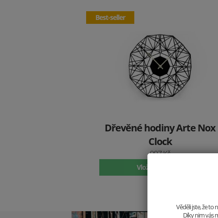
Best-seller
Dřevěné hodiny Arte Nox
Clock
997 Kč
Vložit do košíku
Věděli jste, že t
Díky nim vás m