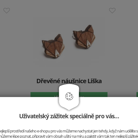
Dřevěné náušnice Liška
499 Kč
Vložit do košíku
Uživatelský zážitek speciálně pro vás…
o nejlepší prostředí našeho e-shopu pro vás můžeme nachystat jen tehdy, když nám udělíte 
ůžeme lépe poznat, připravit vám obsah ušitý na míru a zajistit vám tak ten nejlepší zážite