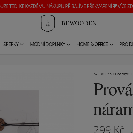
UZE TEĎ! KE KAŽDÉMU NÁKUPU PŘIBALÍME PŘEKVAPENÍ 🎁 VÍCE ZD
BE
WOODEN
ŠPERKY
MÓDNÍ DOPLŇKY
HOME & OFFICE
PRO DĚ
Náramek s dřevěným d
Prov
náram
299
Kč
vč