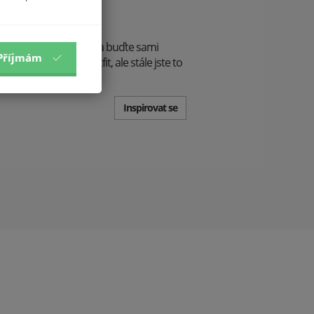
 styl
řte je! Vystupte z řady a buďte sami
Příjmám
, na večeři - jiný outfit, ale stále jste to
Inspirovat se