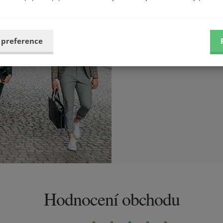
Tvořte si vlastní
Nemusíte se řídit trendy, tvo
 preference
sebou. Do práce, do společnosti
vy.
Hodnocení obchodu