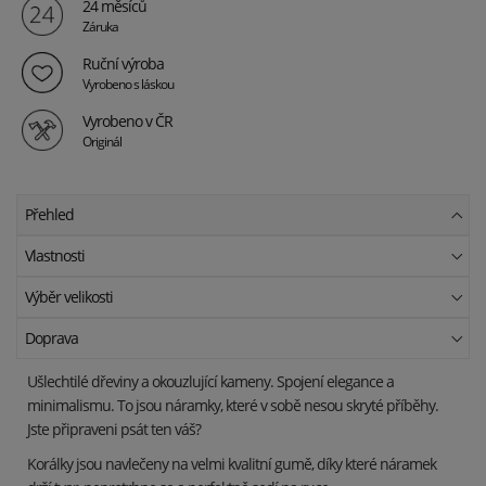
24 měsíců
Záruka
Ruční výroba
Vyrobeno s láskou
Vyrobeno v ČR
Originál
Přehled
Vlastnosti
Výběr velikosti
Doprava
Ušlechtilé dřeviny a okouzlující kameny. Spojení elegance a
minimalismu. To jsou náramky, které v sobě nesou skryté příběhy.
Jste připraveni psát ten váš?
Korálky jsou navlečeny na velmi kvalitní gumě, díky které náramek