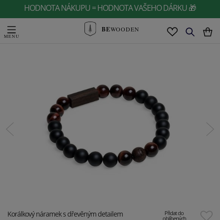
HODNOTA NÁKUPU = HODNOTA VAŠEHO DÁRKU 🎁
BE
WOODEN
Korálkový náramek s dřevěným detailem
Přidat do
oblíbených