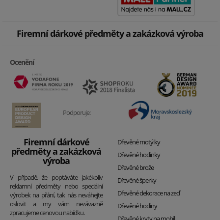
Firemní dárkové předměty a zakázková výroba
Ocenění
Podporuje:
Firemní dárkové
Dřevěné motýlky
předměty a zakázková
Dřevěné hodinky
výroba
Dřevěné brože
V případě, že poptáváte jakékoliv
Dřevěné šperky
reklamní předměty nebo speciální
Dřevěné dekorace na zeď
výrobek na přání, tak nás neváhejte
oslovit a my vám nezávazně
Dřevěné hodiny
zpracujeme cenovou nabídku.
Dřevěné kryty na mobil