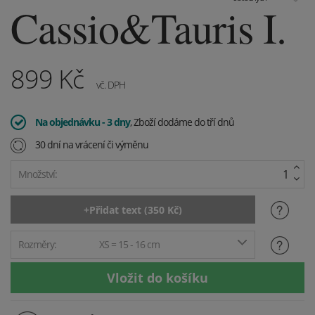
Cassio&Tauris I.
899
Kč
vč. DPH
Na objednávku - 3 dny
, Zboží dodáme do tří dnů
30 dní na vrácení či výměnu
Množství:
Rozměry:
XS = 15 - 16 cm