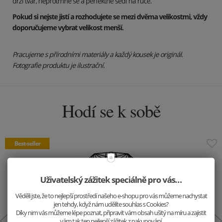
drží tvar, neprotrhne se a perfektně sedí na ruce.
Pokud si nejste jistí a rozhodujete se mezi dvěma velikostmi, vždy
doporučujeme vybrat velikost menší.
Pracujeme s přírodními materiály a každý kousek je originál.
Fotografie produktu je ilustrační.
Hodí se k sobě
Uživatelský zážitek speciálně pro vás…
Věděli jste, že to nejlepší prostředí našeho e-shopu pro vás můžeme nachystat
jen tehdy, když nám udělíte souhlas s Cookies?
Díky nim vás můžeme lépe poznat, připravit vám obsah ušitý na míru a zajistit
vám tak ten nejlepší zážitek z nakupování.