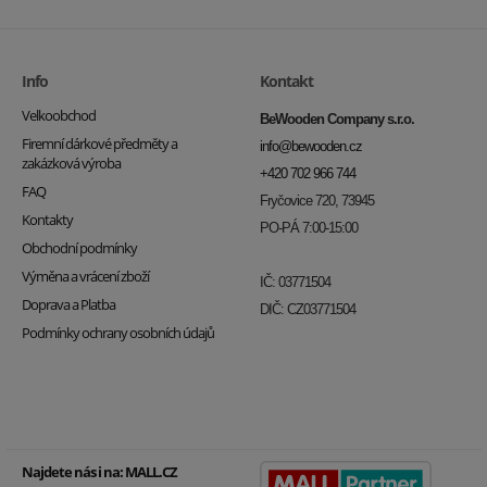
Info
Kontakt
Velkoobchod
BeWooden Company s.r.o.
Firemní dárkové předměty a
info@bewooden.cz
zakázková výroba
+420 702 966 744
FAQ
Fryčovice 720, 73945
Kontakty
PO-PÁ 7:00-15:00
Obchodní podmínky
Výměna a vrácení zboží
IČ: 03771504
Doprava a Platba
DIČ: CZ03771504
Podmínky ochrany osobních údajů
Najdete nás i na:
MALL.CZ