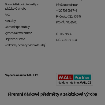
Firemní dárkové předměty a
info@bewooden.cz
zakázková výroba
+420 702 966 744
FAQ
Fryčovice 720, 73945
Kontakty
PO-PÁ 7:00-15:00
Obchodní podmínky
Výměna a vrácení zboží
IČ: 03771504
Doprava a Platba
DIČ: CZ03771504
Podmínky ochrany osobních údajů
Najdete nás i na:
MALL.CZ
Firemní dárkové předměty a zakázková výroba