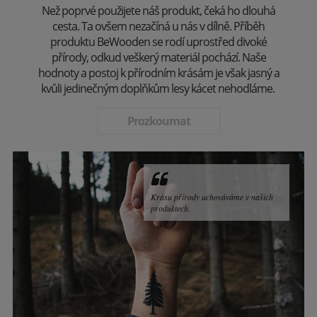
Než poprvé použijete náš produkt, čeká ho dlouhá
cesta. Ta ovšem nezačíná u nás v dílně. Příběh
produktu BeWooden se rodí uprostřed divoké
přírody, odkud veškerý materiál pochází. Naše
hodnoty a postoj k přírodním krásám je však jasný a
kvůli jedinečným doplňkům lesy kácet nehodláme.
Prozkoumat
Krásu přírody uchováváme v našich
produktech.