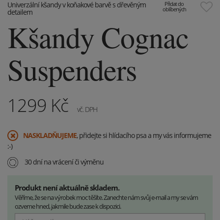
Univerzální kšandy v koňakové barvě s dřevěným
Přidat do
oblíbených
detailem
Kšandy Cognac
Suspenders
1299
Kč
vč. DPH
​NASKLADŇUJEME
, přidejte si hlídacího psa a my vás informujeme
:-)
30 dní na vrácení či výměnu
Produkt není aktuálně skladem.
Věříme, že se na výrobek moc těšíte. Zanechte nám svůj e-mail a my se vám
ozveme hned, jakmile bude zase k dispozici.