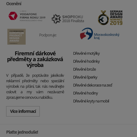
Ocenění
Podporuje:
Firemní dárkové
Dřevěné motýlky
předměty a zakázková
Dřevěné hodinky
výroba
Dřevěné brože
V případě, že poptáváte jakékoliv
Dřevěné šperky
reklamní předměty nebo speciální
Dřevěné dekorace na zeď
výrobek na přání, tak nás neváhejte
oslovit a my vám nezávazně
Dřevěné hodiny
zpracujeme cenovou nabídku.
Dřevěné kryty na mobil
Více informací
Plaťte jednoduše!