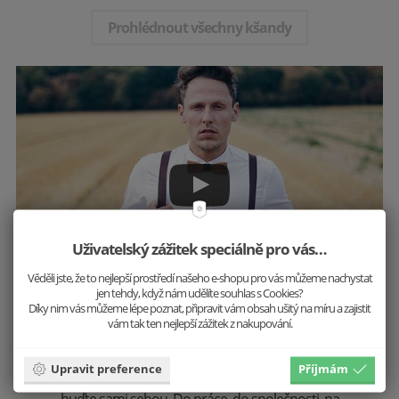
Prohlédnout všechny kšandy
Uživatelský zážitek speciálně pro vás…
Věděli jste, že to nejlepší prostředí našeho e-shopu pro vás můžeme nachystat
jen tehdy, když nám udělíte souhlas s Cookies?
Díky nim vás můžeme lépe poznat, připravit vám obsah ušitý na míru a zajistit
vám tak ten nejlepší zážitek z nakupování.
Tvořte si vlastní styl
Upravit preference
Příjmám
Nemusíte se řídit trendy, tvořte je! Vystupte z řady a
buďte sami sebou. Do práce, do společnosti, na