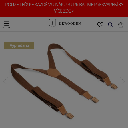
POUZE TEĎ! KE KAŽDÉMU NÁKUPU PŘIBALÍME PŘEKVAPENÍ 🎁
VÍCE ZDE >
BE
WOODEN
Vyprodáno