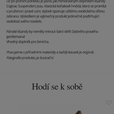
Už při prvním pohledu je jasné, jak mimořádným doplňkem kšandy
Cognac Suspenders jsou. Klasická koňakově hnědá, která se promítá
v pružence i pravé usni, stylově oponuje užitému exotickému dřevu
zebrano. Výsledkem je výjimečný produkt jedinečně podtrhující
osobitost svého nositele.
Pánské kšandy by neměly minout šatní skříň žádného pravého
gentlemana!
Vhodný doplněk pro ženicha.
Pracujeme s přírodními materiály a každý kousek je originál.
Fotografie produktu je ilustrační.
Hodí se k sobě