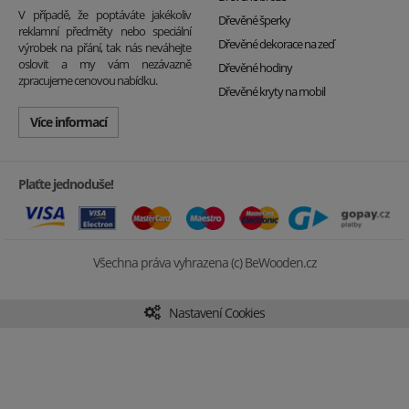
V případě, že poptáváte jakékoliv
Dřevěné šperky
reklamní předměty nebo speciální
Dřevěné dekorace na zeď
výrobek na přání, tak nás neváhejte
oslovit a my vám nezávazně
Dřevěné hodiny
zpracujeme cenovou nabídku.
Dřevěné kryty na mobil
Více informací
Plaťte jednoduše!
Všechna práva vyhrazena (c) BeWooden.cz
Nastavení Cookies