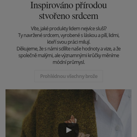
Inspirováno přírodou
stvořeno srdcem
Víte, jaké produkty lidem nejvíce sluší?
Ty navržené srdcem, vyrobené s láskou a pílí, lidmi,
kteří svou práci milují.
Děkujeme, že s námi sdílíte naše hodnoty a vize, a že
společně malými, ale významnými krůčky měníme
módní průmysl.
Prohlédnou všechny brože