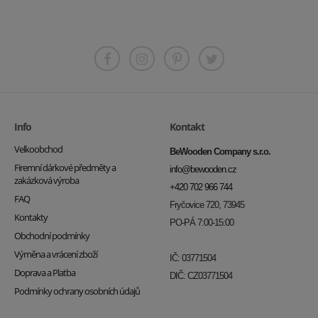
Info
Kontakt
Velkoobchod
BeWooden Company s.r.o.
Firemní dárkové předměty a
info@bewooden.cz
zakázková výroba
+420 702 966 744
FAQ
Fryčovice 720, 73945
Kontakty
PO-PÁ 7:00-15:00
Obchodní podmínky
Výměna a vrácení zboží
IČ: 03771504
Doprava a Platba
DIČ: CZ03771504
Podmínky ochrany osobních údajů