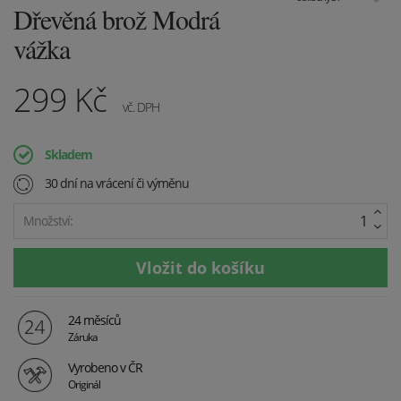
Dřevěná brož Modrá
vážka
299
Kč
vč. DPH
Skladem
30 dní na vrácení či výměnu
Množství:
24 měsíců
Záruka
Vyrobeno v ČR
Originál