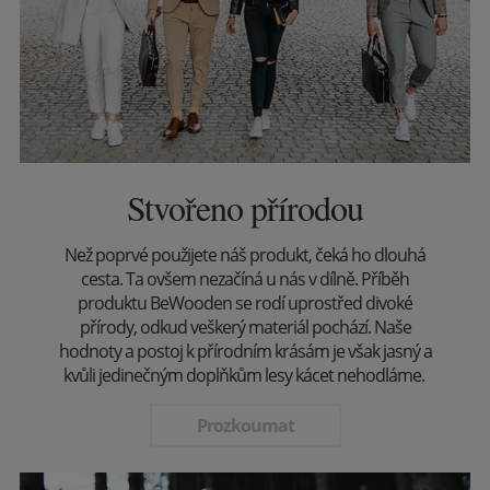
Stvořeno přírodou
Než poprvé použijete náš produkt, čeká ho dlouhá
cesta. Ta ovšem nezačíná u nás v dílně. Příběh
produktu BeWooden se rodí uprostřed divoké
přírody, odkud veškerý materiál pochází. Naše
hodnoty a postoj k přírodním krásám je však jasný a
kvůli jedinečným doplňkům lesy kácet nehodláme.
Prozkoumat