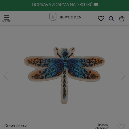
DOPRAVA ZDARMA NAD 800 KČ 🚚
BE
WOODEN
Dřevěná brož
Přidat do
oblíbených