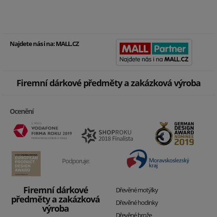
Najdete nás i na:
MALL.CZ
Firemní dárkové předměty a zakázková výroba
Ocenění
Podporuje:
Firemní dárkové
Dřevěné motýlky
předměty a zakázková
Dřevěné hodinky
výroba
Dřevěné brože