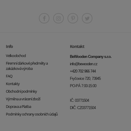
Info
Kontakt
Velkoobchod
BeWooden Company s.r.o.
Firemní dárkové předměty a
info@bewooden.cz
zakázková výroba
+420 702 966 744
FAQ
Fryčovice 720, 73945
Kontakty
PO-PÁ 7:00-15:00
Obchodní podmínky
Výměna a vrácení zboží
IČ: 03771504
Doprava a Platba
DIČ: CZ03771504
Podmínky ochrany osobních údajů