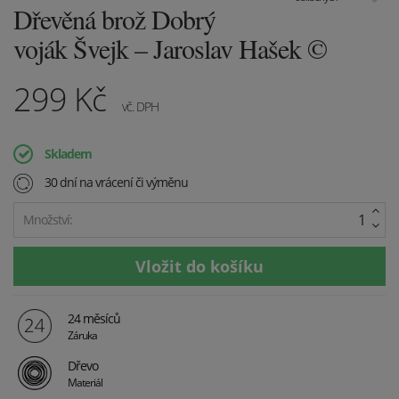
Dřevěná brož Dobrý
voják Švejk – Jaroslav Hašek ©
299
Kč
vč. DPH
Skladem
30 dní na vrácení či výměnu
Množství:
24 měsíců
Záruka
Dřevo
Materiál