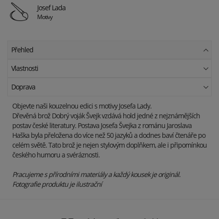
Josef Lada
Motivy
Přehled
Vlastnosti
Doprava
Objevte naši kouzelnou edici s motivy Josefa Lady.
Dřevěná brož Dobrý voják Švejk vzdává hold jedné z nejznámějších
postav české literatury. Postava Josefa Švejka z románu Jaroslava
Haška byla přeložena do více než 50 jazyků a dodnes baví čtenáře po
celém světě. Tato brož je nejen stylovým doplňkem, ale i připomínkou
českého humoru a svéráznosti.
Pracujeme s přírodními materiály a každý kousek je originál.
Fotografie produktu je ilustrační