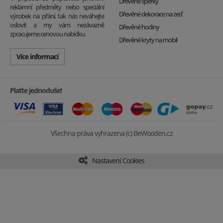
Dřevěné šperky
reklamní předměty nebo speciální
Dřevěné dekorace na zeď
výrobek na přání, tak nás neváhejte
oslovit a my vám nezávazně
Dřevěné hodiny
zpracujeme cenovou nabídku.
Dřevěné kryty na mobil
Více informací
Plaťte jednoduše!
Všechna práva vyhrazena (c) BeWooden.cz
Nastavení Cookies