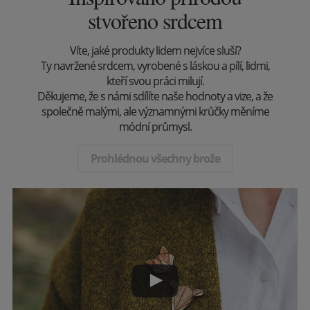
stvořeno srdcem
Víte, jaké produkty lidem nejvíce sluší?
Ty navržené srdcem, vyrobené s láskou a pílí, lidmi,
kteří svou práci milují.
Děkujeme, že s námi sdílíte naše hodnoty a vize, a že
společně malými, ale významnými krůčky měníme
módní průmysl.
Prohlédnou všechny brože