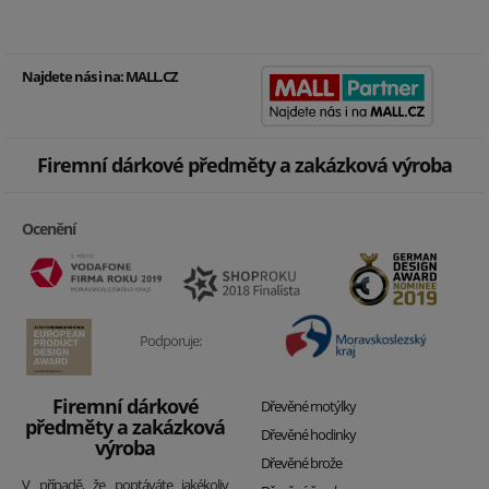
Najdete nás i na:
MALL.CZ
Firemní dárkové předměty a zakázková výroba
Ocenění
Podporuje:
Firemní dárkové
Dřevěné motýlky
předměty a zakázková
Dřevěné hodinky
výroba
Dřevěné brože
V případě, že poptáváte jakékoliv