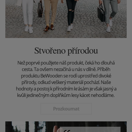
Stvořeno přírodou
Než poprvé použijete náš produkt, čeká ho dlouhá
cesta. Ta ovšem nezačíná u nás v dílně. Příběh
produktu BeWooden se rodí uprostřed divoké
přírody, odkud veškerý materiál pochází. Naše
hodnoty a postoj k přírodním krásám je však jasný a
kvůli jedinečným doplňkům lesy kácet nehodláme.
Prozkoumat