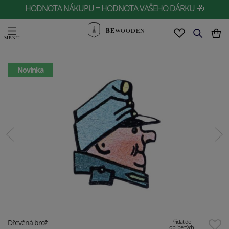
HODNOTA NÁKUPU = HODNOTA VAŠEHO DÁRKU 🎁
BE
WOODEN
Novinka
Dřevěná brož
Přidat do
oblíbených