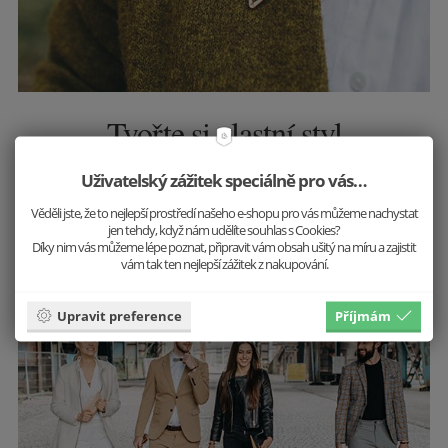
Tvořte si vlastní styl
Nemusíte se řídit trendy, tvořte je! Vystupte z řady a
Uživatelský zážitek speciálně pro vás…
buďte sami sebou. Do práce, do společnosti, na
Věděli jste, že to nejlepší prostředí našeho e-shopu pro vás můžeme nachystat
večeři - jiný outfit, ale stále jste to vy.
jen tehdy, když nám udělíte souhlas s Cookies?
Díky nim vás můžeme lépe poznat, připravit vám obsah ušitý na míru a zajistit
vám tak ten nejlepší zážitek z nakupování.
Inspirovat se
Upravit preference
Příjmám