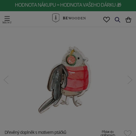
HODNOTA NÁKUPU = HODNOTA VAŠEHO DÁRKU 🎁
BE
WOODEN
Dřevěný doplněk s motivem ptáčků
Přidat do
oblíbených