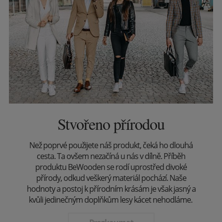
Stvořeno přírodou
Než poprvé použijete náš produkt, čeká ho dlouhá
cesta. Ta ovšem nezačíná u nás v dílně. Příběh
produktu BeWooden se rodí uprostřed divoké
přírody, odkud veškerý materiál pochází. Naše
hodnoty a postoj k přírodním krásám je však jasný a
kvůli jedinečným doplňkům lesy kácet nehodláme.