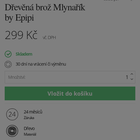
Dřevěná brož Mlynařík
by Epipi
299
Kč
vč. DPH
Skladem
30 dní na vrácení či výměnu
Množství:
24 měsíců
Záruka
Dřevo
Materiál