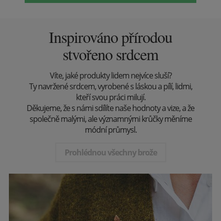
Inspirováno přírodou
stvořeno srdcem
Víte, jaké produkty lidem nejvíce sluší?
Ty navržené srdcem, vyrobené s láskou a pílí, lidmi,
kteří svou práci milují.
Děkujeme, že s námi sdílíte naše hodnoty a vize, a že
společně malými, ale významnými krůčky měníme
módní průmysl.
Prohlédnou všechny brože