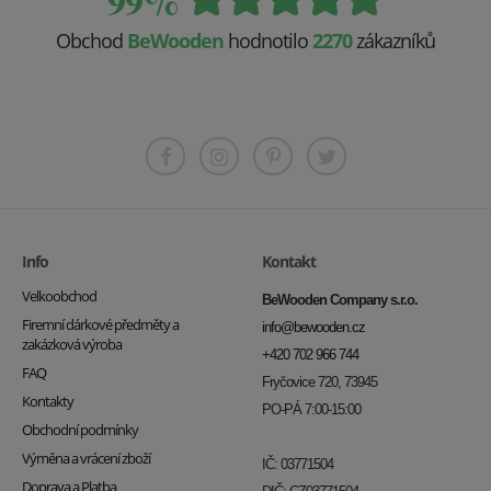
99%
Obchod
BeWooden
hodnotilo
2270
zákazníků
Info
Kontakt
Velkoobchod
BeWooden Company s.r.o.
Firemní dárkové předměty a
info@bewooden.cz
zakázková výroba
+420 702 966 744
FAQ
Fryčovice 720, 73945
Kontakty
PO-PÁ 7:00-15:00
Obchodní podmínky
Výměna a vrácení zboží
IČ: 03771504
Doprava a Platba