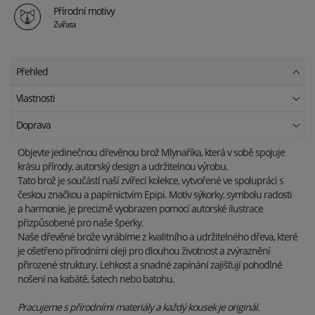
Přírodní motivy
Zvířata
Přehled
Vlastnosti
Doprava
Objevte jedinečnou dřevěnou brož Mlynaříka, která v sobě spojuje
krásu přírody, autorský design a udržitelnou výrobu.
Tato brož je součástí naší zvířecí kolekce, vytvořené ve spolupráci s
českou značkou a papírnictvím Epipi. Motiv sýkorky, symbolu radosti
a harmonie, je precizně vyobrazen pomocí autorské ilustrace
přizpůsobené pro naše šperky.
Naše dřevěné brože vyrábíme z kvalitního a udržitelného dřeva, které
je ošetřeno přírodními oleji pro dlouhou životnost a zvýraznění
přirozené struktury. Lehkost a snadné zapínání zajišťují pohodlné
nošení na kabátě, šatech nebo batohu.
Pracujeme s přírodními materiály a každý kousek je originál.