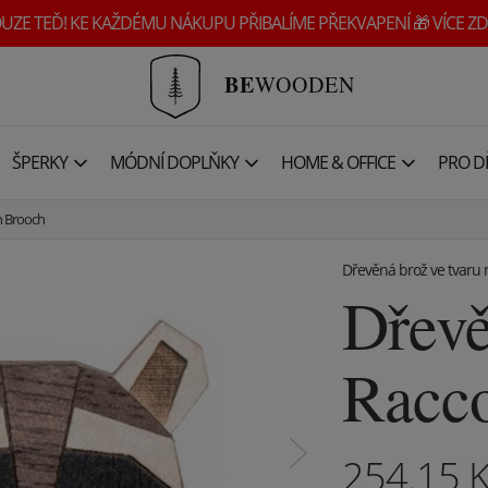
UZE TEĎ! KE KAŽDÉMU NÁKUPU PŘIBALÍME PŘEKVAPENÍ 🎁 VÍCE ZD
BE
WOODEN
ŠPERKY
MÓDNÍ DOPLŇKY
HOME & OFFICE
PRO DĚ
n Brooch
Dřevěná brož ve tvaru
Dřevě
Racc
254.15
K