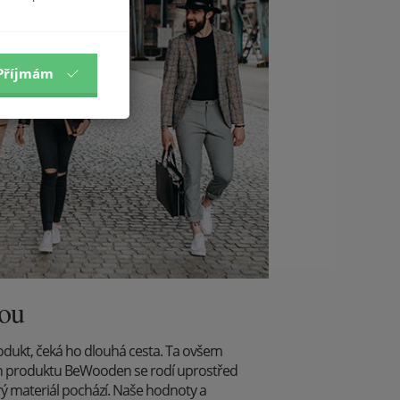
Příjmám
dou
odukt, čeká ho dlouhá cesta. Ta ovšem
běh produktu BeWooden se rodí uprostřed
rý materiál pochází. Naše hodnoty a