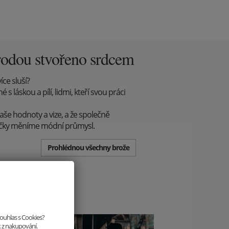
rodou stvořeno srdcem
íce sluší?
 láskou a pílí, lidmi, kteří svou práci
aše hodnoty a vize, a že společně
ůčky měníme módní průmysl.
Prohlédnou všechny brože
souhlas s Cookies?
k z nakupování.