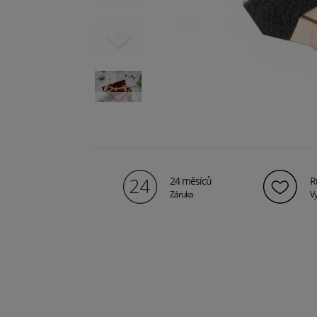
24 měsíců
R
Záruka
Vy