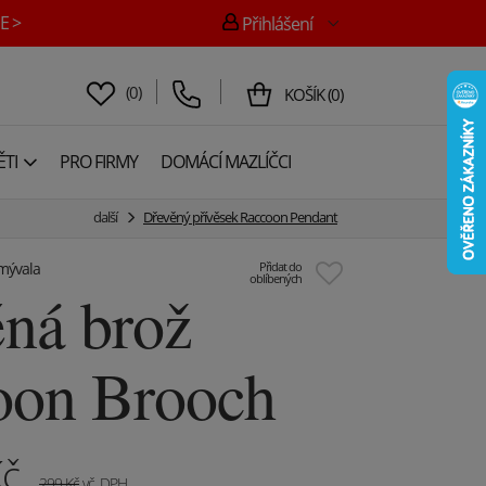
E >
Přihlášení
(
0
)
KOŠÍK
(
0
)
TI
PRO FIRMY
DOMÁCÍ MAZLÍČCI
další
Dřevěný přívěsek Raccoon Pendant
 mývala
Přidat do
oblíbených
ná brož
oon Brooch
č
299
Kč
vč. DPH