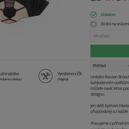
Skladem
30 dní na vrácen
Množství:
Přehled
uční výroba
Vyrobeno v ČR
Unikátní Racoon Brooch 
robeno s láskou
Originál
každodenním outfitům
můžete navíc lehce pod
designu.
Jen stěží bychom hledali
přizpůsobivý a z každé 
Pracujeme s přírodními 