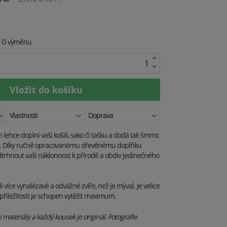
í či výměnu
Vlastnosti
Doprava
lehce doplní vaši košili, sako či tašku a dodá tak šmrnc
. Díky ručně opracovanému dřevěnému doplňku
trhnout vaši náklonnost k přírodě a obdiv jedinečného
 více vynalézavé a odvážné zvíře, než je mýval. Je velice
příležitosti je schopen vytěžit maximum.
materiály a každý kousek je originál. Fotografie