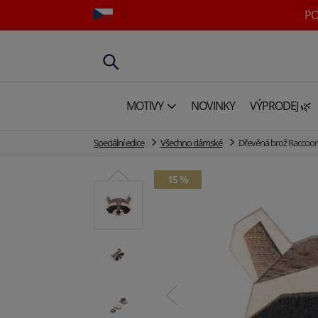
PO
MOTIVY
NOVINKY
VÝPRODEJ 🌿
Speciální edice
Všechno dámské
Dřevěná brož Raccoo
15 %