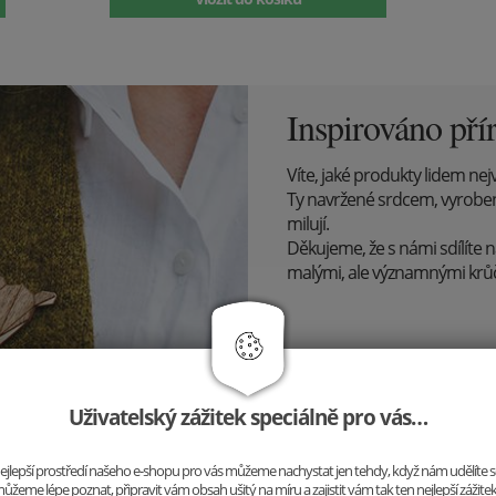
Inspirováno pří
Víte, jaké produkty lidem nejv
Ty navržené srdcem, vyrobené s
milují.
Děkujeme, že s námi sdílíte n
malými, ale významnými kr
Uživatelský zážitek speciálně pro vás…
o nejlepší prostředí našeho e-shopu pro vás můžeme nachystat jen tehdy, když nám udělíte 
ůžeme lépe poznat, připravit vám obsah ušitý na míru a zajistit vám tak ten nejlepší zážite