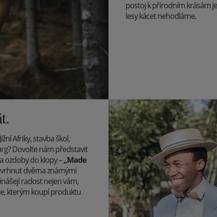
postoj k přírodním krásám j
lesy kácet nehodláme.
t.
ní Afriky, stavba škol,
g? Dovolte nám představit
 a ozdoby do klopy –
„Made
ě navrhnut dvěma známými
řinášejí radost nejen vám,
ce, kterým koupí produktu