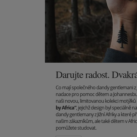
Darujte radost. Dvakrá
Co mají společného dandy gentlemani z Již
nadace pro pomoc dětem a Johannesbur
naši novou, limitovanou kolekci motýlků
by Africa“
, jejichž design byl speciáln
dandy gentlemany z Jižní Afriky a které p
našim zákazníkům, ale také dětem v Afri
pomůžete studovat.