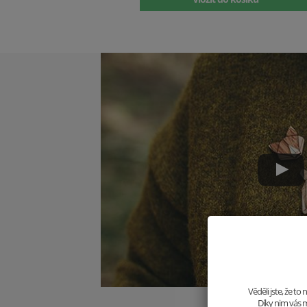
Věděli jste, že t
Díky nim vás m