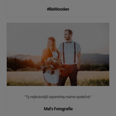
#BeWooden
"Ty nejkrásnější vzpomínky máme společné."
Mel's Fotografie