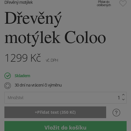
Dřevěný motýlek
Přidat do
oblíbených
Dřevěný
motýlek Coloo
1299
Kč
vč. DPH
Skladem
30 dní na vrácení či výměnu
Množství: