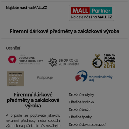
Najdete nás i na:
MALL.CZ
Firemní dárkové předměty a zakázková výroba
Ocenění
Podporuje:
Firemní dárkové
Dřevěné motýlky
předměty a zakázková
Dřevěné hodinky
výroba
Dřevěné brože
V případě, že poptáváte jakékoliv
Dřevěné šperky
reklamní předměty nebo speciální
Dřevěné dekorace na zeď
výrobek na přání, tak nás neváhejte