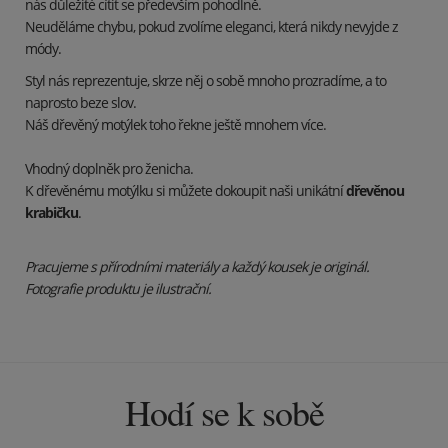
nás důležité cítit se především pohodlně.
Neuděláme chybu, pokud zvolíme eleganci, která nikdy nevyjde z
módy.
Styl nás reprezentuje, skrze něj o sobě mnoho prozradíme, a to
naprosto beze slov.
Náš dřevěný motýlek toho řekne ještě mnohem více.
Vhodný doplněk pro ženicha.
K dřevěnému motýlku si můžete dokoupit naši unikátní
dřevěnou
krabičku
.
Pracujeme s přírodními materiály a každý kousek je originál.
Fotografie produktu je ilustrační.
Hodí se k sobě