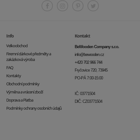
Info
Kontakt
Velkoobchod
BeWooden Company s.r.o.
Firemní dárkové předměty a
info@bewooden.cz
zakázková výroba
+420 702 966 744
FAQ
Fryčovice 720, 73945
Kontakty
PO-PÁ 7:00-15:00
Obchodní podmínky
Výměna a vrácení zboží
IČ: 03771504
Doprava a Platba
DIČ: CZ03771504
Podmínky ochrany osobních údajů