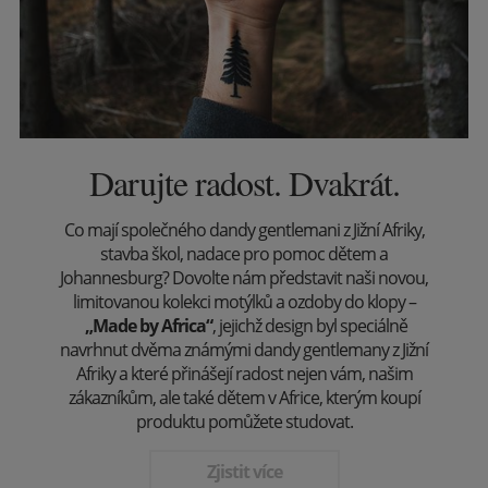
Darujte radost. Dvakrát.
Co mají společného dandy gentlemani z Jižní Afriky,
stavba škol, nadace pro pomoc dětem a
Johannesburg? Dovolte nám představit naši novou,
limitovanou kolekci motýlků a ozdoby do klopy –
„Made by Africa“
, jejichž design byl speciálně
navrhnut dvěma známými dandy gentlemany z Jižní
Afriky a které přinášejí radost nejen vám, našim
zákazníkům, ale také dětem v Africe, kterým koupí
produktu pomůžete studovat.
Zjistit více