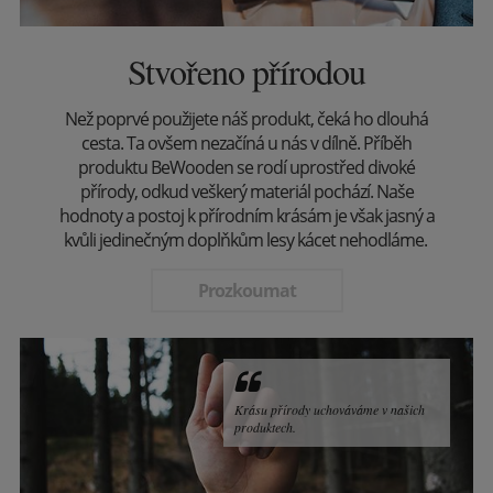
Stvořeno přírodou
Než poprvé použijete náš produkt, čeká ho dlouhá
cesta. Ta ovšem nezačíná u nás v dílně. Příběh
produktu BeWooden se rodí uprostřed divoké
přírody, odkud veškerý materiál pochází. Naše
hodnoty a postoj k přírodním krásám je však jasný a
kvůli jedinečným doplňkům lesy kácet nehodláme.
Prozkoumat
Krásu přírody uchováváme v našich
produktech.