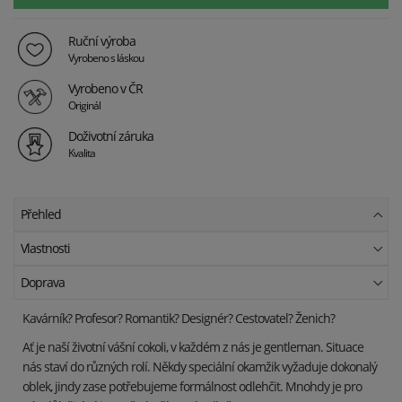
Ruční výroba
Vyrobeno s láskou
Vyrobeno v ČR
Originál
Doživotní záruka
Kvalita
Přehled
Vlastnosti
Doprava
Kavárník? Profesor? Romantik? Designér? Cestovatel? Ženich?
Ať je naší životní vášní cokoli, v každém z nás je gentleman. Situace
nás staví do různých rolí. Někdy speciální okamžik vyžaduje dokonalý
oblek, jindy zase potřebujeme formálnost odlehčit. Mnohdy je pro