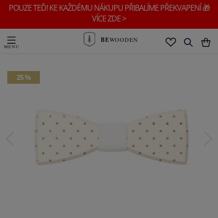
POUZE TEĎ! KE KAŽDÉMU NÁKUPU PŘIBALÍME PŘEKVAPENÍ 🎁
VÍCE ZDE >
BE
WOODEN
25 %