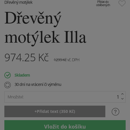
Dřevěný motýlek
Přidat do
oblíbených
Dřevěný
motýlek Illa
974.25
Kč
1299
Kč
vč. DPH
Skladem
30 dní na vrácení či výměnu
Množství: