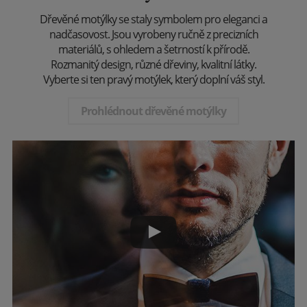
Dřevěné motýlky se staly symbolem pro eleganci a
nadčasovost. Jsou vyrobeny ručně z precizních
materiálů, s ohledem a šetrností k přírodě.
Rozmanitý design, různé dřeviny, kvalitní látky.
Vyberte si ten pravý motýlek, který doplní váš styl.
Prohlédnout dřevěné motýlky