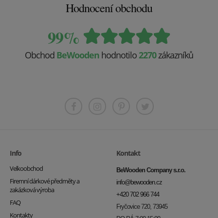
Hodnocení obchodu
99%
Obchod
BeWooden
hodnotilo
2270
zákazníků
Info
Kontakt
Velkoobchod
BeWooden Company s.r.o.
Firemní dárkové předměty a
info@bewooden.cz
zakázková výroba
+420 702 966 744
FAQ
Fryčovice 720, 73945
Kontakty