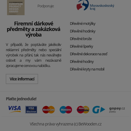
Podporuje:
Firemní dárkové
Dřevěné motýlky
předměty a zakázková
Dřevěné hodinky
výroba
Dřevěné brože
V případě, že poptáváte jakékoliv
Dřevěné šperky
reklamní předměty nebo speciální
Dřevěné dekorace na zeď
výrobek na přání, tak nás neváhejte
oslovit a my vám nezávazně
Dřevěné hodiny
zpracujeme cenovou nabídku.
Dřevěné kryty na mobil
Více informací
Plaťte jednoduše!
Všechna práva vyhrazena (c) BeWooden.cz