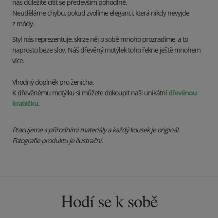
nás důležité cítit se především pohodlně.
Neuděláme chybu, pokud zvolíme eleganci, která nikdy nevyjde
z módy.
Styl nás reprezentuje, skrze něj o sobě mnoho prozradíme, a to
naprosto beze slov. Náš dřevěný motýlek toho řekne ještě mnohem
více.
Vhodný doplněk pro ženicha.
K dřevěnému motýlku si můžete dokoupit naši unikátní
dřevěnou
krabičku
.
Pracujeme s přírodními materiály a každý kousek je originál.
Fotografie produktu je ilustrační.
Hodí se k sobě