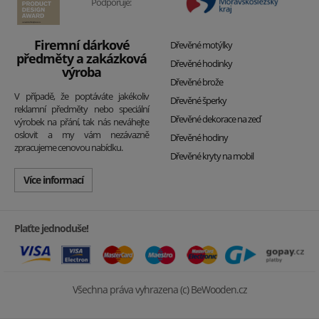
Podporuje:
Firemní dárkové
Dřevěné motýlky
předměty a zakázková
Dřevěné hodinky
výroba
Dřevěné brože
V případě, že poptáváte jakékoliv
Dřevěné šperky
reklamní předměty nebo speciální
Dřevěné dekorace na zeď
výrobek na přání, tak nás neváhejte
oslovit a my vám nezávazně
Dřevěné hodiny
zpracujeme cenovou nabídku.
Dřevěné kryty na mobil
Více informací
Plaťte jednoduše!
Všechna práva vyhrazena (c) BeWooden.cz