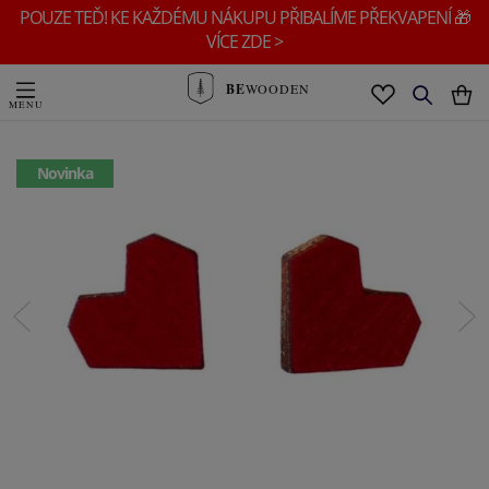
POUZE TEĎ! KE KAŽDÉMU NÁKUPU PŘIBALÍME PŘEKVAPENÍ 🎁
VÍCE ZDE >
BE
WOODEN
Novinka