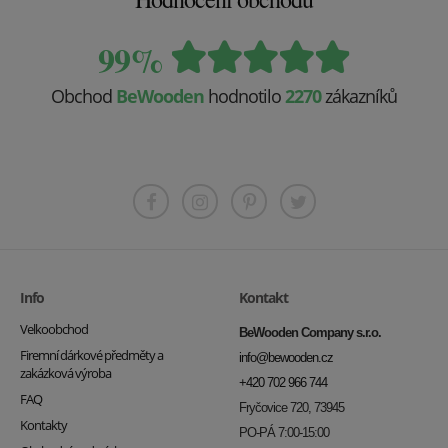
99%
Obchod
BeWooden
hodnotilo
2270
zákazníků
Info
Kontakt
Velkoobchod
BeWooden Company s.r.o.
Firemní dárkové předměty a
info@bewooden.cz
zakázková výroba
+420 702 966 744
FAQ
Fryčovice 720, 73945
Kontakty
PO-PÁ 7:00-15:00