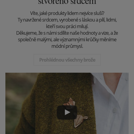
stvořeno srdcem
Víte, jaké produkty lidem nejvíce sluší?
Ty navržené srdcem, vyrobené s láskou a pílí, lidmi,
kteří svou práci milují.
Děkujeme, že s námi sdílíte naše hodnoty a vize, a že
společně malými, ale významnými krůčky měníme
módní průmysl.
Prohlédnou všechny brože