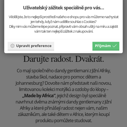
Uživatelský zážitek speciálně pro vás…
Věděli jste, že to nejlepší prostředí našeho e-shopu pro vás můžeme nachystat
jen tehdy, když nám udělíte souhlas s Cookies?
Díky nim vás můžeme lépe poznat, připravit vám obsah ušitý na míru a zajistit
vám tak ten nejlepší zážitek z nakupování.
Upravit preference
Příjmám
Darujte radost. Dvakrát.
Co mají společného dandy gentlemani z Jižní Afriky,
stavba škol, nadace pro pomoc dětem a
Johannesburg? Dovolte nám představit naši novou,
limitovanou kolekci motýlků a ozdoby do klopy –
„Made by Africa“
, jejichž design byl speciálně
navrhnut dvěma známými dandy gentlemany z Jižní
Afriky a které přinášejí radost nejen vám, našim
zákazníkům, ale také dětem v Africe, kterým koupí
produktu pomůžete studovat.