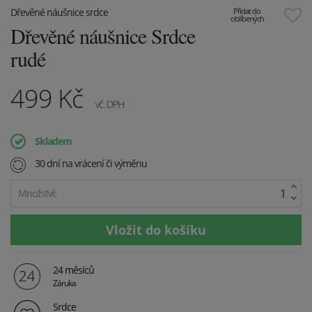
Dřevěné náušnice srdce
Přidat do
oblíbených
Dřevěné náušnice Srdce
rudé
499
Kč
vč. DPH
Skladem
30 dní na vrácení či výměnu
Množství:
24 měsíců
Záruka
Srdce