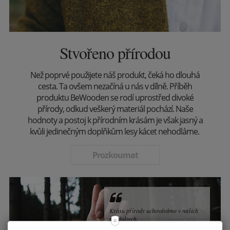
Stvořeno přírodou
Než poprvé použijete náš produkt, čeká ho dlouhá
cesta. Ta ovšem nezačíná u nás v dílně. Příběh
produktu BeWooden se rodí uprostřed divoké
přírody, odkud veškerý materiál pochází. Naše
hodnoty a postoj k přírodním krásám je však jasný a
kvůli jedinečným doplňkům lesy kácet nehodláme.
Prozkoumat
Krásu přírody uchováváme v našich
produktech.