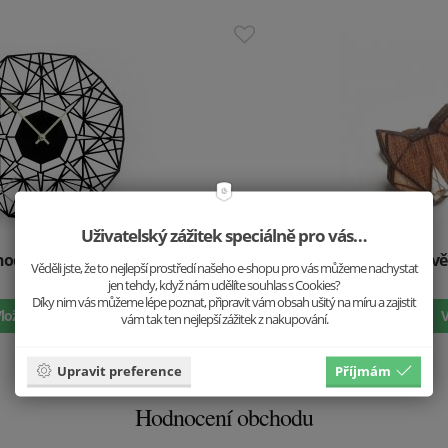
Uživatelský zážitek speciálně pro vás…
Dřevěné náušnice Liška
Věděli jste, že to nejlepší prostředí našeho e-shopu pro vás můžeme nachystat
jen tehdy, když nám udělíte souhlas s Cookies?
499 Kč
Díky nim vás můžeme lépe poznat, připravit vám obsah ušitý na míru a zajistit
Vložit do košíku
vám tak ten nejlepší zážitek z nakupování.
Upravit preference
Příjmám
Hodnocení obchodu