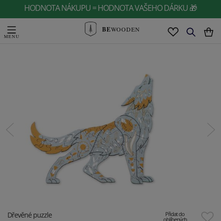
HODNOTA NÁKUPU = HODNOTA VAŠEHO DÁRKU 🎁
BE
WOODEN
Dřevěné puzzle
Přidat do
oblíbených