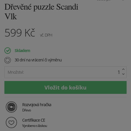
Dřevěné puzzle Scandi
Vlk
599
Kč
vč. DPH
Skladem
30 dní na vrácení či výměnu
Množství:
Rozvojová hračka
Dřevo
Certifikace CE
Vyrobeno s láskou