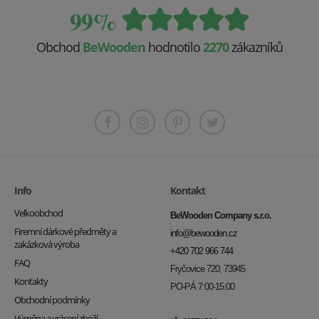
99%
Obchod
BeWooden
hodnotilo
2270
zákazníků
Info
Kontakt
Velkoobchod
BeWooden Company s.r.o.
Firemní dárkové předměty a
info@bewooden.cz
zakázková výroba
+420 702 966 744
FAQ
Fryčovice 720, 73945
Kontakty
PO-PÁ 7:00-15:00
Obchodní podmínky
Výměna a vrácení zboží