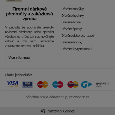
Firemní dárkové
Dřevěné motýlky
předměty a zakázková
Dřevěné hodinky
výroba
Dřevěné brože
V případě, že poptáváte jakékoliv
Dřevěné šperky
reklamní předměty nebo speciální
Dřevěné dekorace na zeď
výrobek na přání, tak nás neváhejte
oslovit a my vám nezávazně
Dřevěné hodiny
zpracujeme cenovou nabídku.
Dřevěné kryty na mobil
Více informací
Plaťte jednoduše!
Všechna práva vyhrazena (c) BeWooden.cz
Nastavení Cookies