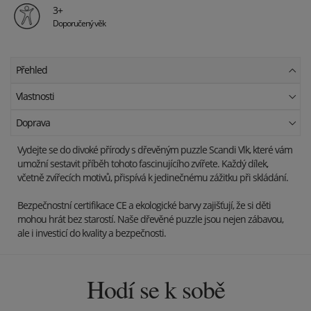
3+
Doporučený věk
Přehled
Vlastnosti
Doprava
Vydejte se do divoké přírody s dřevěným puzzle Scandi Vlk, které vám
umožní sestavit příběh tohoto fascinujícího zvířete. Každý dílek,
včetně zvířecích motivů, přispívá k jedinečnému zážitku při skládání.
Bezpečnostní certifikace CE a ekologické barvy zajišťují, že si děti
mohou hrát bez starostí. Naše dřevěné puzzle jsou nejen zábavou,
ale i investicí do kvality a bezpečnosti.
Hodí se k sobě