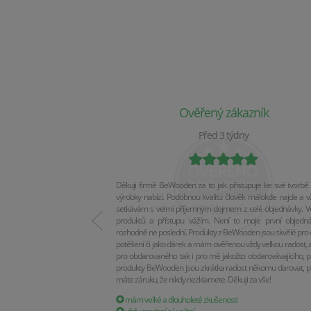
Ověřený zákazník
Před 3 týdny
Děkuji firmě BeWooden za to jak přistupuje ke své tvorbě 
výrobky nabízí. Podobnou kvalitu člověk málokde najde a v
setkávám s velmi příjemným dojmem z celé objednávky. Vel
produktů a přístupu vážím. Není to moje první objedn
rozhodně ne poslední. Produkty z BeWooden jsou skvělé pro 
potěšení či jako dárek a mám ověřenou vždy velkou radost, a
pro obdarovaného tak i pro mě jakožto obdarovávajícího, p
produkty BeWooden jsou zkrátka radost někomu darovat, p
máte záruku, že nikdy nezklamete. Děkuji za vše!
mám velké a dlouholeté zkušenosti