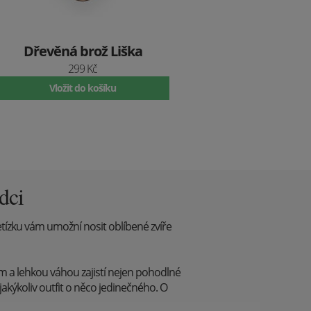
Dřevěná brož Liška
299 Kč
Vložit do košíku
dci
tízku vám umožní nosit oblíbené zvíře
m a lehkou váhou zajistí nejen pohodlné
jakýkoliv outfit o něco jedinečného. O