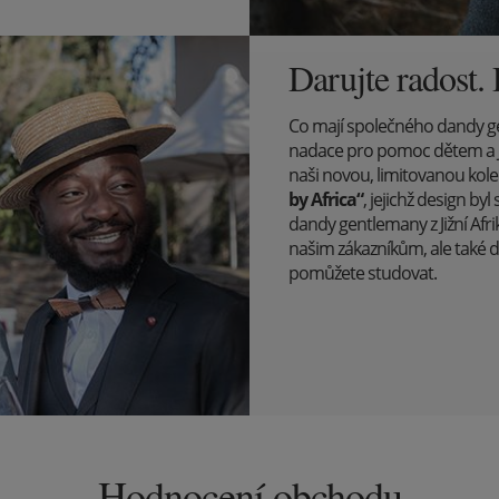
Darujte radost.
Co mají společného dandy gent
nadace pro pomoc dětem a 
naši novou, limitovanou kole
by Africa“
, jejichž design b
dandy gentlemany z Jižní Afri
našim zákazníkům, ale také 
pomůžete studovat.
Hodnocení obchodu