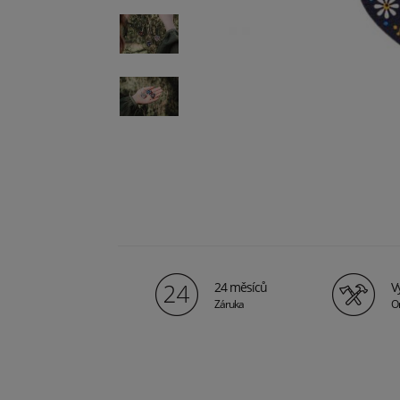
24 měsíců
V
Záruka
Or