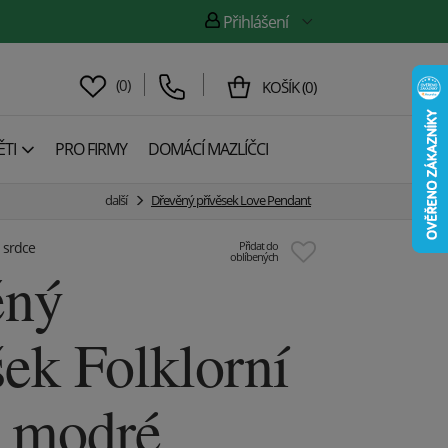
Přihlášení
(
0
)
KOŠÍK
(
0
)
TI
PRO FIRMY
DOMÁCÍ MAZLÍČCI
další
Dřevěný přívěsek Love Pendant
u srdce
Přidat do
oblíbených
ěný
šek Folklorní
e modré