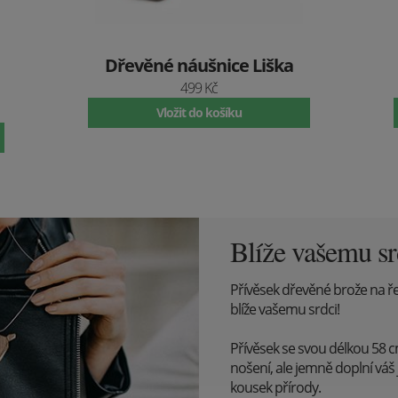
Dřevěné náušnice Liška
499 Kč
Vložit do košíku
Blíže vašemu sr
Přívěsek dřevěné brože na ře
blíže vašemu srdci!
Přívěsek se svou délkou 58 c
nošení, ale jemně doplní váš 
kousek přírody.