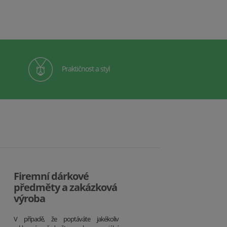
Praktičnost a styl
Firemní dárkové
předměty a zakázková
výroba
V případě, že poptáváte jakékoliv