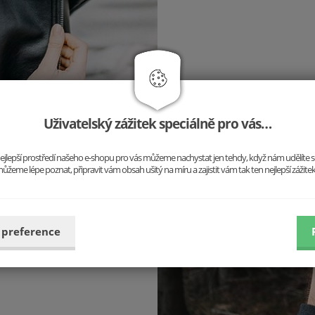
Uživatelský zážitek speciálně pro vás…
 ho dlouhá cesta. Ta ovšem
o nejlepší prostředí našeho e-shopu pro vás můžeme nachystat jen tehdy, když nám udělíte 
u BeWooden se rodí uprostřed
ůžeme lépe poznat, připravit vám obsah ušitý na míru a zajistit vám tak ten nejlepší zážite
pochází. Naše hodnoty a
 a kvůli jedinečným doplňkům
 preference