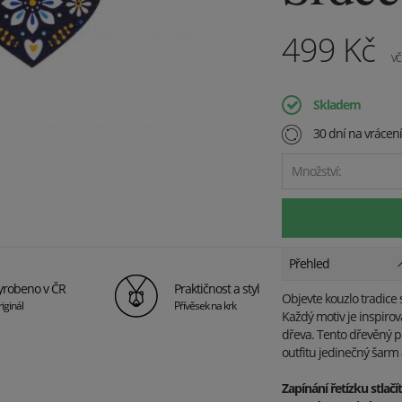
499
Kč
vč
Skladem
30 dní na vrácen
Množství:
Přehled
yrobeno v ČR
Praktičnost a styl
Objevte kouzlo tradice
iginál
Přívěsek na krk
Každý motiv je inspiro
dřeva. Tento dřevěný p
outfitu jedinečný šarm 
Zapínání řetízku stlačí