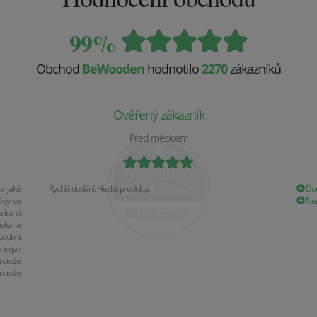
99%
Obchod
BeWooden
hodnotilo
2270
zákazníků
Ověřený zákazník
Před měsícem
a jaké
Rychlé dodání. Hezké produkty.
Dod
ždy se
Nez
ice si
ávka a
osobní
 to jak
rotože
rotože