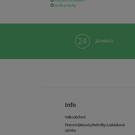
vždy precizní a kvalitní
skvělé produkty
24 měsíců
Info
Velkoobchod
Firemní dárkové předměty a zakázková
výroba