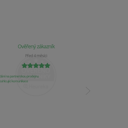
Ověřený zákazník
Ověř
Před 4 měsíci
P
ání na partnerskou prodejnu
Obchod už 2 týdny nereaguj
ahlcující komunikace
Komunikace
Řešení problémů