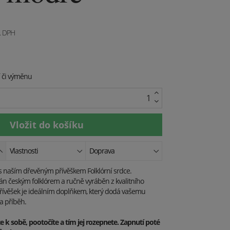
. DPH
í či výměnu
Vlastnosti
Doprava
 s naším dřevěným přívěškem Folklórní srdce.
ván českým folklórem a ručně vyráběn z kvalitního
řívěšek je ideálním doplňkem, který dodá vašemu
a příběh.
te k sobě, pootočíte a tím jej rozepnete. Zapnutí poté