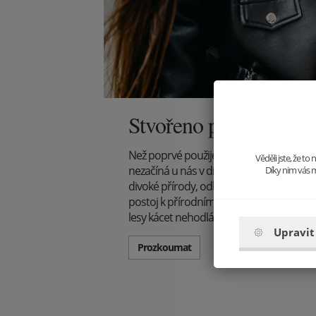
Stvořeno přírodou
Než poprvé použijete náš produkt, čeká
Věděli jste, že t
nezačíná u nás v dílně. Příběh produkt
Díky nim vás m
divoké přírody, odkud veškerý materiál 
postoj k přírodním krásám je však jasný
lesy kácet nehodláme.
Upravit
Prozkoumat