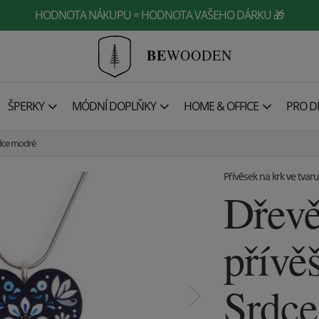
HODNOTA NÁKUPU = HODNOTA VAŠEHO DÁRKU 🎁
BE
WOODEN
ŠPERKY
MÓDNÍ DOPLŇKY
HOME & OFFICE
PRO DĚ
rdce modré
Přívěsek na krk ve tvar
Dřev
přívě
Srdc