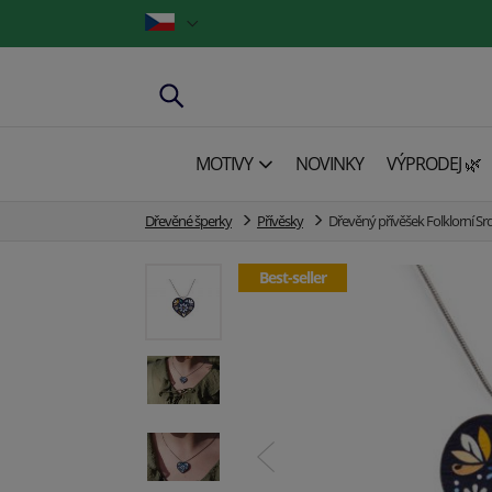
MOTIVY
NOVINKY
VÝPRODEJ 🌿
Dřevěné šperky
Přívěsky
Dřevěný přívěšek Folklorní S
Best-seller