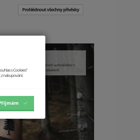
Prohlédnout všechny přívěsky
Krásu přírody uchováváme v
našich produktech.
souhlas s Cookies?
k z nakupování.
Příjmám