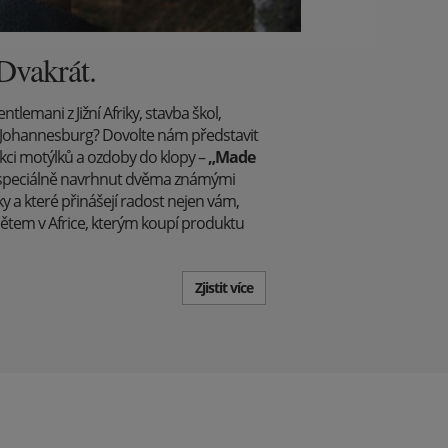
 Dvakrát.
lemani z Jižní Afriky, stavba škol,
Johannesburg? Dovolte nám představit
kci motýlků a ozdoby do klopy –
„Made
yl speciálně navrhnut dvěma známými
ky a které přinášejí radost nejen vám,
dětem v Africe, kterým koupí produktu
Zjistit více