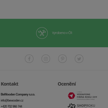
Vyrobeno v ČR
Kontakt
Ocenění
BeWooden Company s.r.o.
info@bewooden.cz
+420 702 966 744