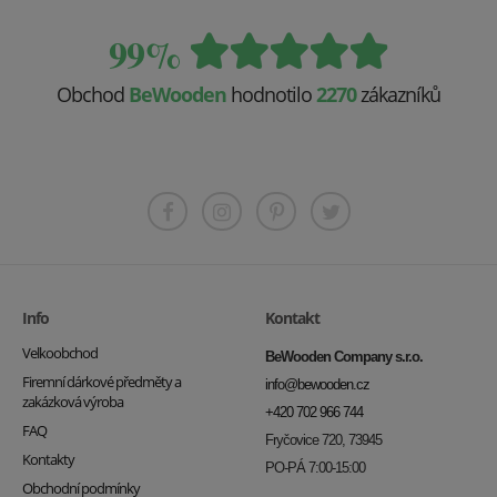
99%
Obchod
BeWooden
hodnotilo
2270
zákazníků
Info
Kontakt
Velkoobchod
BeWooden Company s.r.o.
Firemní dárkové předměty a
info@bewooden.cz
zakázková výroba
+420 702 966 744
FAQ
Fryčovice 720, 73945
Kontakty
PO-PÁ 7:00-15:00
Obchodní podmínky