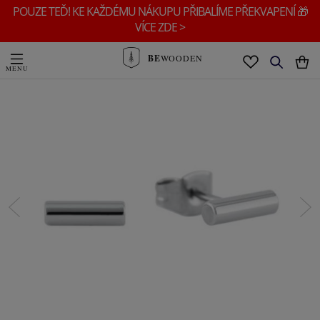
POUZE TEĎ! KE KAŽDÉMU NÁKUPU PŘIBALÍME PŘEKVAPENÍ 🎁
VÍCE ZDE >
BE
WOODEN