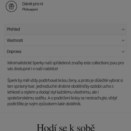
Dárek pro ni
Překvapení
Přehled
Vlastnosti
Doprava
Minimalistické šperky naší spřátelené značky este collections jsou pro
vás dostupné i v naší nabídce!
Šperk by měl vždy podtrhovat krásu ženy, a proto je důležité vybrat si
ten správný tvar. Jednoduché drobné obdélníčky ozdobí ucho s
lehkostí a stylem a dodají styl každému všednímu, ale i
společenskému outfitu. A o podtržení krásy se nestrachujte, vždyť
podtržítko je svým způsobem také obdélník.
Hodí se k sobě