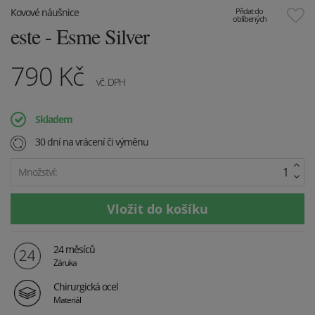
Kovové náušnice
Přidat do
oblíbených
este - Esme Silver
790
Kč
vč. DPH
Skladem
30 dní na vrácení či výměnu
Množství:
24 měsíců
Záruka
Chirurgická ocel
Materiál