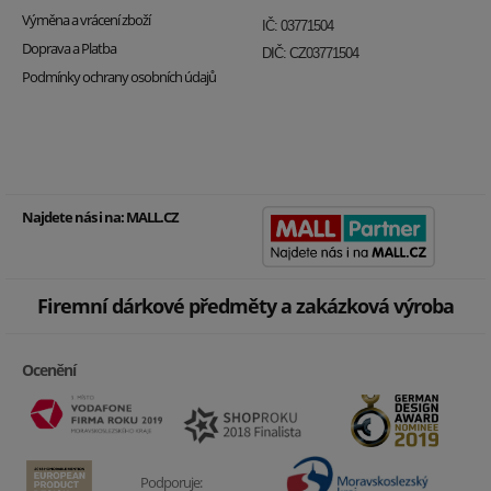
Výměna a vrácení zboží
IČ: 03771504
Doprava a Platba
DIČ: CZ03771504
Podmínky ochrany osobních údajů
Najdete nás i na:
MALL.CZ
Firemní dárkové předměty a zakázková výroba
Ocenění
Podporuje: