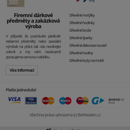
Firemní dárkové
Dřevěné motýlky
předměty a zakázková
Dřevěné hodinky
výroba
Dřevěné brože
V případě, že poptáváte jakékoliv
Dřevěné šperky
reklamní předměty nebo speciální
Dřevěné dekorace na zeď
výrobek na přání, tak nás neváhejte
oslovit a my vám nezávazně
Dřevěné hodiny
zpracujeme cenovou nabídku.
Dřevěné kryty na mobil
Více informací
Plaťte jednoduše!
Všechna práva vyhrazena (c) BeWooden.cz