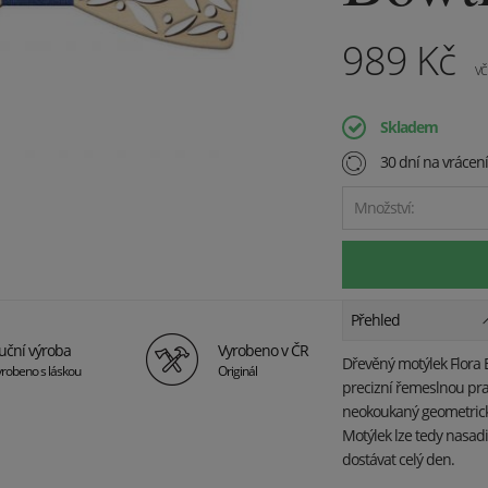
989
Kč
vč
Skladem
30 dní na vrácen
Množství:
Přehled
uční výroba
Vyrobeno v ČR
Dřevěný motýlek Flora 
robeno s láskou
Originál
precizní řemeslnou prac
neokoukaný geometrick
Motýlek lze tedy nasadi
dostávat celý den.