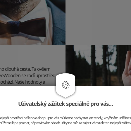
 ho dlouhá cesta. Ta ovšem
u BeWooden se rodí uprostřed
pochází. Naše hodnoty a
 a kvůli jedinečným doplňkům
Uživatelský zážitek speciálně pro vás…
o nejlepší prostředí našeho e-shopu pro vás můžeme nachystat jen tehdy, když nám udělíte 
ůžeme lépe poznat, připravit vám obsah ušitý na míru a zajistit vám tak ten nejlepší zážite