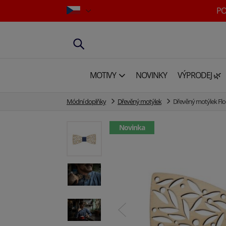
PO
MOTIVY
NOVINKY
VÝPRODEJ 🌿
Módní doplňky
Dřevěný motýlek
Dřevěný motýlek Flo
Novinka