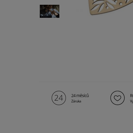
24 měsíců
R
Záruka
Vy