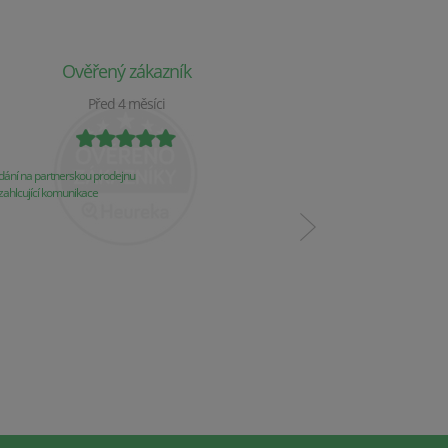
Ověřený zákazník
Ověř
Před 4 měsíci
P
ání na partnerskou prodejnu
Obchod už 2 týdny nereaguj
ahlcující komunikace
Komunikace
Řešení problémů