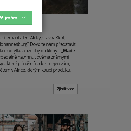
Příjmám
 Dvakrát.
lemani z Jižní Afriky, stavba škol,
Johannesburg? Dovolte nám představit
kci motýlků a ozdoby do klopy –
„Made
yl speciálně navrhnut dvěma známými
ky a které přinášejí radost nejen vám,
dětem v Africe, kterým koupí produktu
Zjistit více