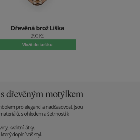
Dřevěná brož Liška
299 Kč
Vložit do košíku
y s dřevěným motýlkem
mbolem pro eleganci a nadčasovost. Jsou
materiálů, s ohledem a šetrností k
y, kvalitní látky.
který doplní váš styl.