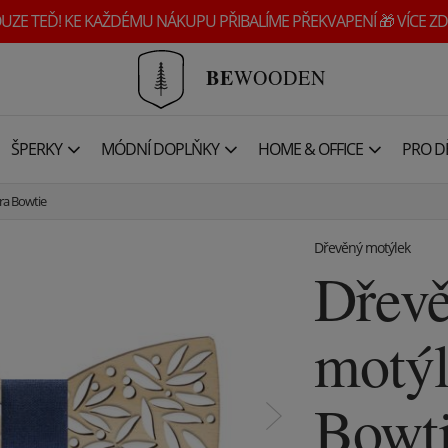
UZE TEĎ! KE KAŽDÉMU NÁKUPU PŘIBALÍME PŘEKVAPENÍ 🎁 VÍCE ZD
BE
WOODEN
ŠPERKY
MÓDNÍ DOPLŇKY
HOME & OFFICE
PRO DĚ
ra Bowtie
Dřevěný motýlek
Dřev
motýl
Bowt