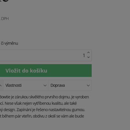
. DPH
í či výměnu
Vlastnosti
Doprava
Bowtie je zárukou skvělého prvního dojmu. Je vyroben
í. Nese však nejen vytříbenou kvalitu, ale také
ý design. Zapínání je řešeno nastavitelnou gumou.
t během pár vteřin, obdivu z okolí se vám ale bude