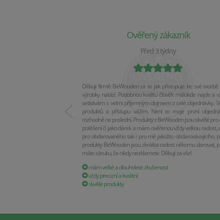
Ověřený zákazník
Před 3 týdny
Děkuji firmě BeWooden za to jak přistupuje ke své tvorbě 
výrobky nabízí. Podobnou kvalitu člověk málokde najde a v
setkávám s velmi příjemným dojmem z celé objednávky. Vel
produktů a přístupu vážím. Není to moje první objedn
rozhodně ne poslední. Produkty z BeWooden jsou skvělé pro 
potěšení či jako dárek a mám ověřenou vždy velkou radost, a
pro obdarovaného tak i pro mě jakožto obdarovávajícího, p
produkty BeWooden jsou zkrátka radost někomu darovat, p
máte záruku, že nikdy nezklamete. Děkuji za vše!
mám velké a dlouholeté zkušenosti
vždy precizní a kvalitní
skvělé produkty