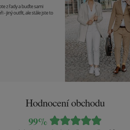
upte z řady a buďte sami
 jiný outfit, ale stále jste to
Hodnocení obchodu
99%