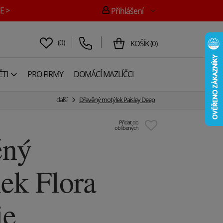
E >
Přihlášení
(
0
)
KOŠÍK
(
0
)
TI
PRO FIRMY
DOMÁCÍ MAZLÍČCI
další
Dřevěný motýlek Paisley Deep
Přidat do
oblíbených
ěný
ek Flora
ie