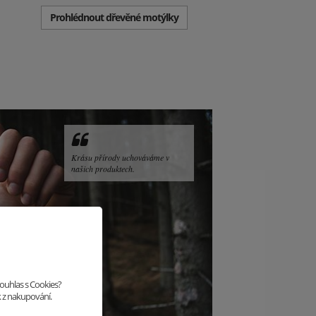
Prohlédnout dřevěné motýlky
Krásu přírody uchováváme v
našich produktech.
souhlas s Cookies?
k z nakupování.