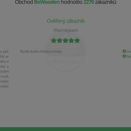
Obchod
BeWooden
hodnotilo
2270
zákazníků
Ověřený zákazník
Před měsícem
a jaké
Rychlé dodání. Hezké produkty.
Dod
ždy se
Nez
ice si
ávka a
osobní
 to jak
rotože
rotože