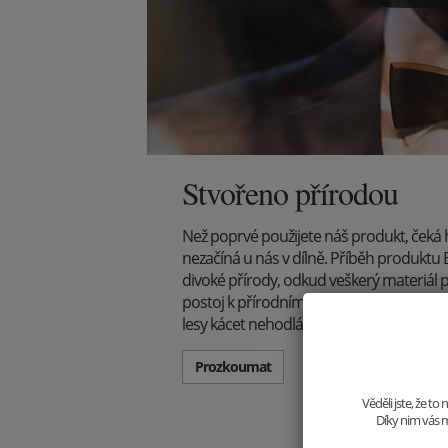
Stvořeno přírodou
Než poprvé použijete náš produkt, čeká
nezačíná u nás v dílně. Příběh produkt
divoké přírody, odkud veškerý materiál 
postoj k přírodním krásám je však jasný
lesy kácet nehodláme.
Prozkoumat
Věděli jste, že t
Díky nim vás m