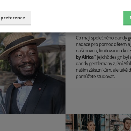
 preference
Darujte radost.
Co mají společného dandy gent
nadace pro pomoc dětem a 
naši novou, limitovanou kole
by Africa“
, jejichž design b
dandy gentlemany z Jižní Afri
našim zákazníkům, ale také 
pomůžete studovat.