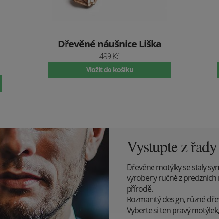
Dřevěné náušnice Liška
499 Kč
Vložit do košíku
Vystupte z řad
Dřevěné motýlky se staly sy
vyrobeny ručně z precizních 
přírodě.
Rozmanitý design, různé dřevin
Vyberte si ten pravý motýlek, 