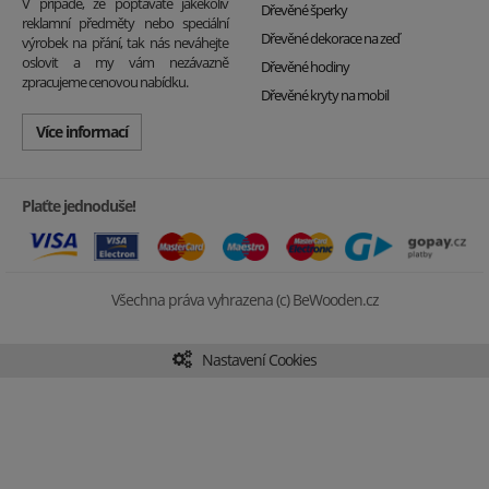
V případě, že poptáváte jakékoliv
Dřevěné šperky
reklamní předměty nebo speciální
Dřevěné dekorace na zeď
výrobek na přání, tak nás neváhejte
oslovit a my vám nezávazně
Dřevěné hodiny
zpracujeme cenovou nabídku.
Dřevěné kryty na mobil
Více informací
Plaťte jednoduše!
Všechna práva vyhrazena (c) BeWooden.cz
Nastavení Cookies