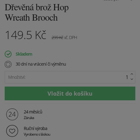
Dřevěná brož Hop
Wreath Brooch
149.5
Kč
299
Kč
vč. DPH
Skladem
30 dní na vrácení či výměnu
Množství:
24 měsíců
Záruka
Ruční výroba
Vyrobeno s láskou