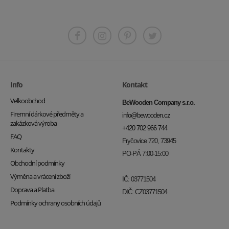
Info
Kontakt
Velkoobchod
BeWooden Company s.r.o.
Firemní dárkové předměty a
info@bewooden.cz
zakázková výroba
+420 702 966 744
FAQ
Fryčovice 720, 73945
Kontakty
PO-PÁ 7:00-15:00
Obchodní podmínky
Výměna a vrácení zboží
IČ: 03771504
Doprava a Platba
DIČ: CZ03771504
Podmínky ochrany osobních údajů