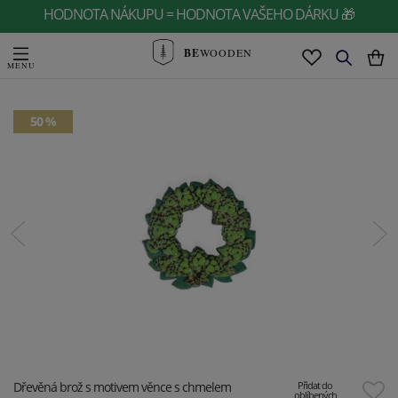
HODNOTA NÁKUPU = HODNOTA VAŠEHO DÁRKU 🎁
BE
WOODEN
50 %
Dřevěná brož s motivem věnce s chmelem
Přidat do
oblíbených