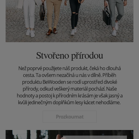
Stvořeno přírodou
Než poprvé použijete náš produkt, čeká ho dlouhá
cesta. Ta ovšem nezačíná u nás v dílně. Příběh
produktu BeWooden se rodí uprostřed divoké
přírody, odkud veškerý materiál pochází. Naše
hodnoty a postoj k přírodním krásám je však jasný a
kvůli jedinečným doplňkům lesy kácet nehodláme.
Prozkoumat