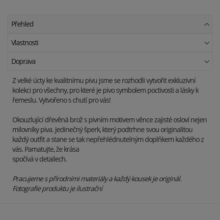
Přehled
Vlastnosti
Doprava
Z velké úcty ke kvalitnímu pivu jsme se rozhodli vytvořit exkluzivní
kolekci pro všechny, pro které je pivo symbolem poctivosti a lásky k
řemeslu. Vytvořeno s chutí pro vás!
Okouzlující dřevěná brož s pivním motivem věnce zajisté osloví nejen
milovníky piva. Jedinečný šperk, který podtrhne svou originalitou
každý outfit a stane se tak nepřehlédnutelným doplňkem každého z
vás. Pamatujte, že krása
spočívá v detailech.
Pracujeme s přírodními materiály a každý kousek je originál.
Fotografie produktu je ilustrační