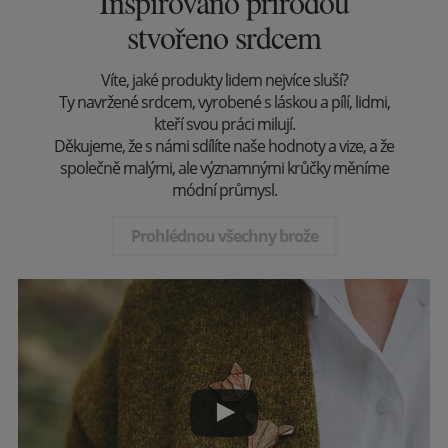
Inspirováno přírodou
stvořeno srdcem
Víte, jaké produkty lidem nejvíce sluší?
Ty navržené srdcem, vyrobené s láskou a pílí, lidmi,
kteří svou práci milují.
Děkujeme, že s námi sdílíte naše hodnoty a vize, a že
společně malými, ale významnými krůčky měníme
módní průmysl.
Prohlédnou všechny brože