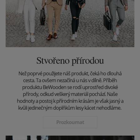
Stvořeno přírodou
Než poprvé použijete náš produkt, čeká ho dlouhá
cesta. Ta ovšem nezačíná u nás v dílně. Příběh
produktu BeWooden se rodí uprostřed divoké
přírody, odkud veškerý materiál pochází. Naše
hodnoty a postoj k přírodním krásám je však jasný a
kvůli jedinečným doplňkům lesy kácet nehodláme.
Prozkoumat