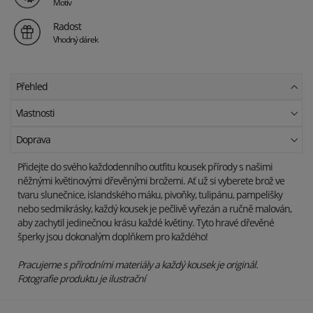
Motiv
Radost
Vhodný dárek
Přehled
Vlastnosti
Doprava
Přidejte do svého každodenního outfitu kousek přírody s našimi
něžnými květinovými dřevěnými brožemi. Ať už si vyberete brož ve
tvaru slunečnice, islandského máku, pivoňky, tulipánu, pampelišky
nebo sedmikrásky, každý kousek je pečlivě vyřezán a ručně malován,
aby zachytil jedinečnou krásu každé květiny. Tyto hravé dřevěné
šperky jsou dokonalým doplňkem pro každého!
Pracujeme s přírodními materiály a každý kousek je originál.
Fotografie produktu je ilustrační