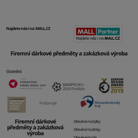
Najdete nás i na:
MALL.CZ
Firemní dárkové předměty a zakázková výroba
Ocenění
Podporuje:
Firemní dárkové
Dřevěné motýlky
předměty a zakázková
Dřevěné hodinky
výroba
Dřevěné brože