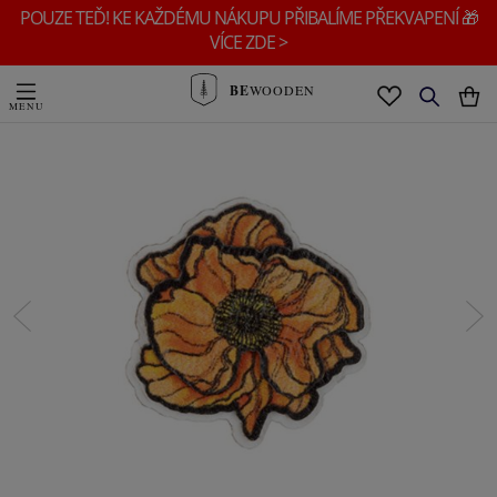
POUZE TEĎ! KE KAŽDÉMU NÁKUPU PŘIBALÍME PŘEKVAPENÍ 🎁
VÍCE ZDE >
BE
WOODEN