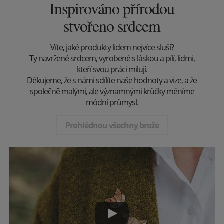
Inspirováno přírodou
stvořeno srdcem
Víte, jaké produkty lidem nejvíce sluší?
Ty navržené srdcem, vyrobené s láskou a pílí, lidmi,
kteří svou práci milují.
Děkujeme, že s námi sdílíte naše hodnoty a vize, a že
společně malými, ale významnými krůčky měníme
módní průmysl.
Prohlédnou všechny brože