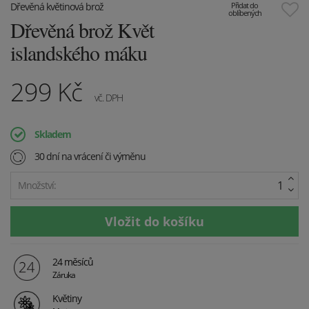
Dřevěná květinová brož
Přidat do
oblíbených
Dřevěná brož Květ
islandského máku
299
Kč
vč. DPH
Skladem
30 dní na vrácení či výměnu
Množství:
24 měsíců
Záruka
Květiny