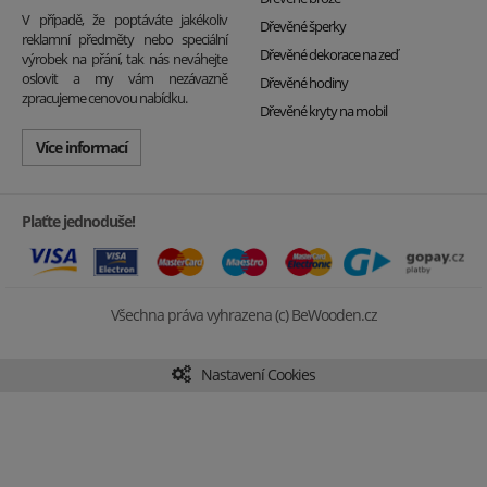
V případě, že poptáváte jakékoliv
Dřevěné šperky
reklamní předměty nebo speciální
Dřevěné dekorace na zeď
výrobek na přání, tak nás neváhejte
oslovit a my vám nezávazně
Dřevěné hodiny
zpracujeme cenovou nabídku.
Dřevěné kryty na mobil
Více informací
Plaťte jednoduše!
Všechna práva vyhrazena (c) BeWooden.cz
Nastavení Cookies