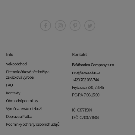
Info
Kontakt
Velkoobchod
BeWooden Company s.r.o.
Firemní dárkové předměty a
info@bewooden.cz
zakázková výroba
+420 702 966 744
FAQ
Fryčovice 720, 73945
Kontakty
PO-PÁ 7:00-15:00
Obchodní podmínky
Výměna a vrácení zboží
IČ: 03771504
Doprava a Platba
DIČ: CZ03771504
Podmínky ochrany osobních údajů