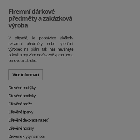
Firemní dárkové
předměty a zakázková
výroba
V případě, že poptáváte jakékoliv
reklamní předměty nebo speciální
výrobek na přání, tak nás neváhejte
oslovit a my vám nezávazně zpracujeme
cenovou nabídku.
Více informací
Dřevěné motýlky
Dřevěné hodinky
Dřevěné brože
Dřevěné šperky
Dřevěné dekorace na zeď
Dřevěné hodiny
Dřevěné kryty na mobil