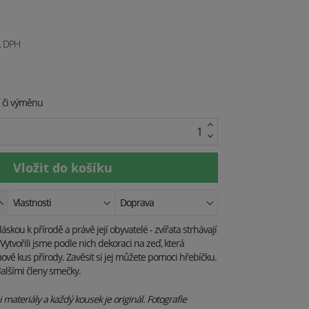
. DPH
í či výměnu
Vlastnosti
Doprava
skou k přírodě a právě její obyvatelé - zvířata strhávají
Vytvořili jsme podle nich dekoraci na zeď, která
ě kus přírody. Zavěsit si jej můžete pomoci hřebíčku.
dalšími členy smečky.
materiály a každý kousek je originál. Fotografie