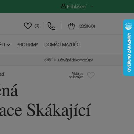
Přihlášení
(
0
)
KOŠÍK
(
0
)
TI
PRO FIRMY
DOMÁCÍ MAZLÍČCI
další
Dřevěná dekorace Srna
zeď
Přidat do
oblíbených
ěná
ace Skákající