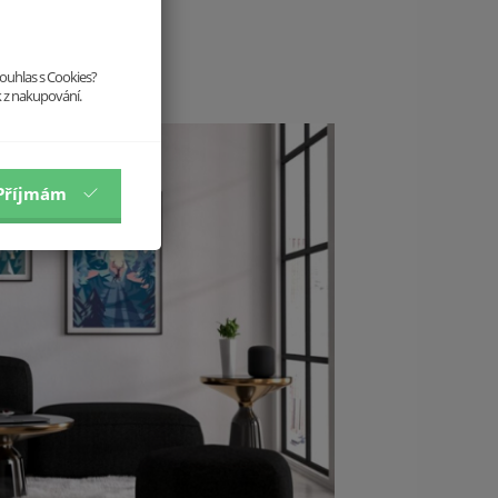
souhlas s Cookies?
k z nakupování.
Příjmám