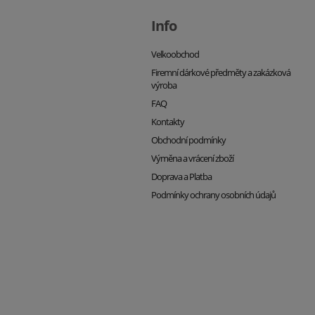
Info
Velkoobchod
Firemní dárkové předměty a zakázková
výroba
FAQ
Kontakty
Obchodní podmínky
Výměna a vrácení zboží
Doprava a Platba
Podmínky ochrany osobních údajů