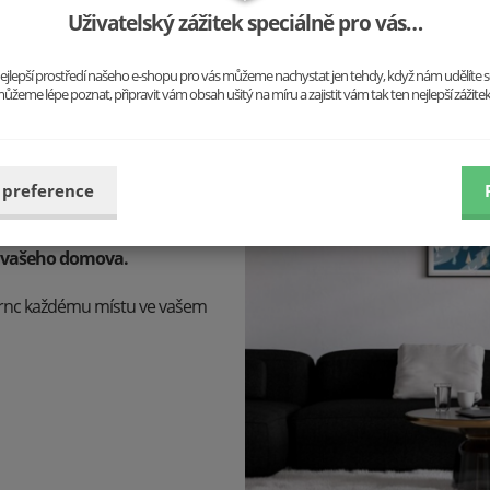
Uživatelský zážitek speciálně pro vás…
o nejlepší prostředí našeho e-shopu pro vás můžeme nachystat jen tehdy, když nám udělíte 
ůžeme lépe poznat, připravit vám obsah ušitý na míru a zajistit vám tak ten nejlepší zážite
 preference
 jste a co máte rádi.
V
ě a právě tu jsme se
do vašeho domova.
mrnc každému místu ve vašem