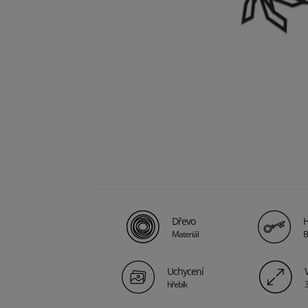
Dřevo
H
Materiál
B
Uchycení
hřebík