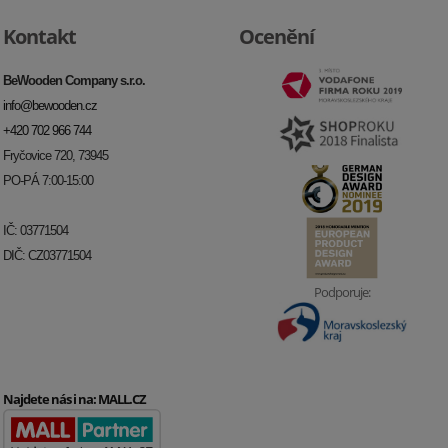
Kontakt
Ocenění
BeWooden Company s.r.o.
info@bewooden.cz
+420 702 966 744
Fryčovice 720, 73945
PO-PÁ 7:00-15:00
IČ: 03771504
DIČ: CZ03771504
Podporuje:
Najdete nás i na:
MALL.CZ