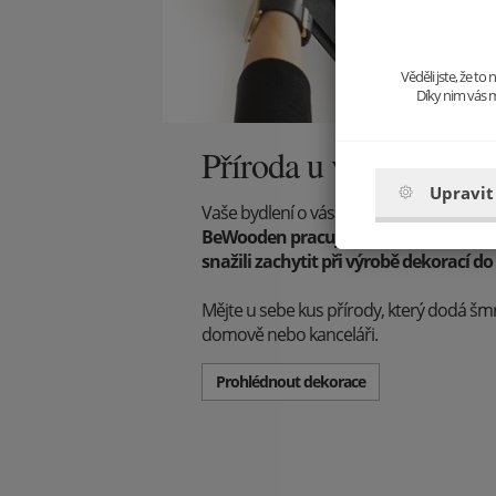
Věděli jste, že t
Díky nim vás m
Příroda u vás doma
Upravit
Vaše bydlení o vás prozradí mnohé – kým
BeWooden pracujeme s láskou k přírod
snažili zachytit při výrobě dekorací 
Mějte u sebe kus přírody, který dodá š
domově nebo kanceláři.
Prohlédnout dekorace