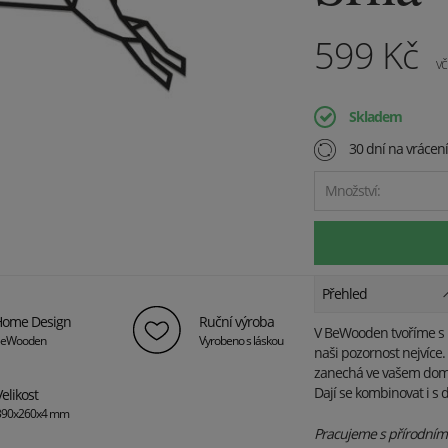
599
Kč
vč
Skladem
30 dní na vrácen
Množství:
Přehled
ome Design
Ruční výroba
V BeWooden tvoříme s lá
eWooden
Vyrobeno s láskou
naši pozornost nejvíce. 
zanechá ve vašem domov
Dají se kombinovat i s 
Velikost
390x260x4 mm
Pracujeme s přírodními 