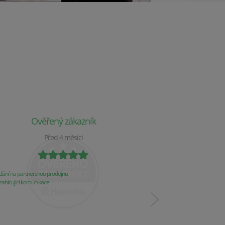
Ověřený zákazník
Ověř
Před 4 měsíci
P
ání na partnerskou prodejnu
Obchod už 2 týdny nereaguj
ahlcující komunikace
Komunikace
Řešení problémů