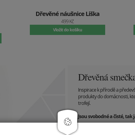
Dřevěné náušnice Liška
499 Kč
Vložit do košíku
Dřevěná smečk
Inspirace k přírodě a předevš
produkty do domácnosti, kte
trofejí.
Jsou svobodné a čisté, tak j