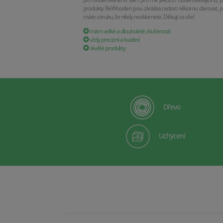
produkty BeWooden jsou zkrátka radost někomu darovat, p
máte záruku, že nikdy nezklamete. Děkuji za vše!
mám velké a dlouholeté zkušenosti
vždy precizní a kvalitní
skvělé produkty
Dřevo
Uchycení