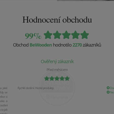
Hodnocení obchodu
99%
Obchod
BeWooden
hodnotilo
2270
zákazníků
Ověřený zákazník
Před měsícem
a jaké
Rychlé dodání. Hezké produkty.
Dod
ždy se
Nez
ice si
ávka a
osobní
 to jak
rotože