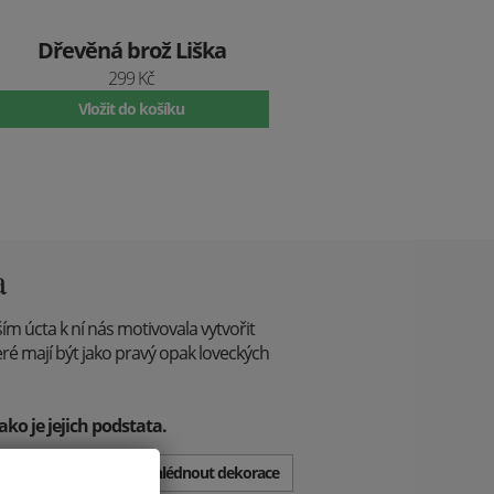
Dřevěná brož Liška
299 Kč
Vložit do košíku
a
ím úcta k ní nás motivovala vytvořit
ré mají být jako pravý opak loveckých
ako je jejich podstata.
Prohlédnout dekorace