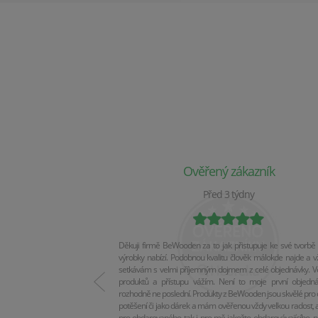
Ověřený zákazník
Před 3 týdny
Děkuji firmě BeWooden za to jak přistupuje ke své tvorbě 
výrobky nabízí. Podobnou kvalitu člověk málokde najde a v
setkávám s velmi příjemným dojmem z celé objednávky. Vel
produktů a přístupu vážím. Není to moje první objedn
rozhodně ne poslední. Produkty z BeWooden jsou skvělé pro 
potěšení či jako dárek a mám ověřenou vždy velkou radost, a
pro obdarovaného tak i pro mě jakožto obdarovávajícího, p