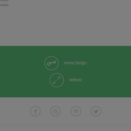
rotože
Home Design
Velikost