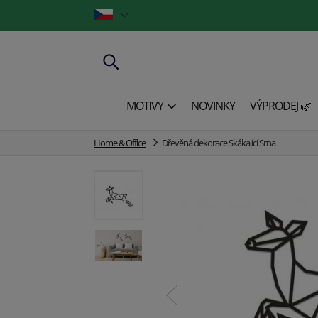
MOTIVY
NOVINKY
VÝPRODEJ 🌿
Home & Office
Dřevěná dekorace Skákající Srna