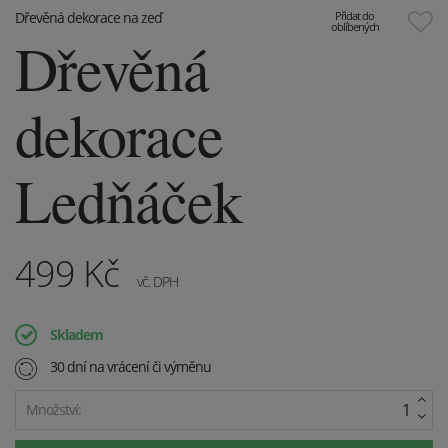
Dřevěná dekorace na zeď
Přidat do
oblíbených
Dřevěná
dekorace
Ledňáček
499
Kč
vč. DPH
Skladem
30 dní na vrácení či výměnu
Množství: