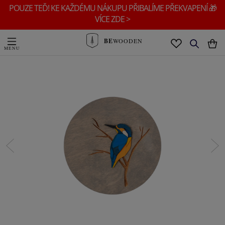
POUZE TEĎ! KE KAŽDÉMU NÁKUPU PŘIBALÍME PŘEKVAPENÍ 🎁
VÍCE ZDE >
BE
WOODEN