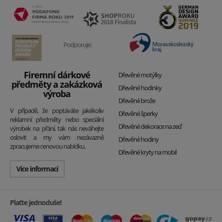
Podporuje:
Firemní dárkové
Dřevěné motýlky
předměty a zakázková
Dřevěné hodinky
výroba
Dřevěné brože
V případě, že poptáváte jakékoliv
Dřevěné šperky
reklamní předměty nebo speciální
Dřevěné dekorace na zeď
výrobek na přání, tak nás neváhejte
oslovit a my vám nezávazně
Dřevěné hodiny
zpracujeme cenovou nabídku.
Dřevěné kryty na mobil
Více informací
Plaťte jednoduše!