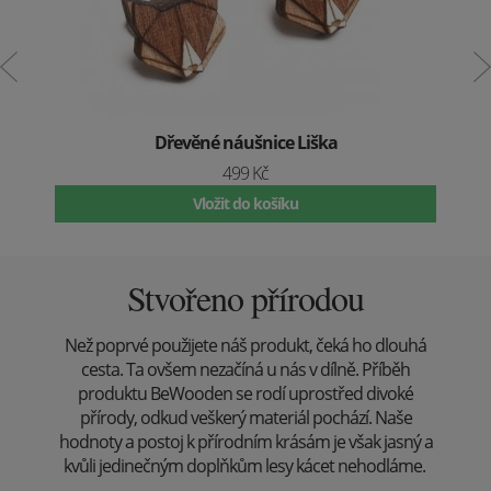
Dřevěné náušnice Liška
499 Kč
Vložit do košíku
Stvořeno přírodou
Než poprvé použijete náš produkt, čeká ho dlouhá
cesta. Ta ovšem nezačíná u nás v dílně. Příběh
produktu BeWooden se rodí uprostřed divoké
přírody, odkud veškerý materiál pochází. Naše
hodnoty a postoj k přírodním krásám je však jasný a
kvůli jedinečným doplňkům lesy kácet nehodláme.