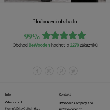
Hodnocení obchodu
99%
Obchod
BeWooden
hodnotilo
2270
zákazníků
Info
Kontakt
Velkoobchod
BeWooden Company s.r.o.
Firemní dárkové předměty a
info@bewooden.cz