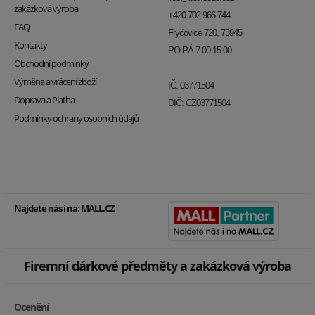
zakázková výroba
+420 702 966 744
FAQ
Fryčovice 720, 73945
Kontakty
PO-PÁ 7:00-15:00
Obchodní podmínky
Výměna a vrácení zboží
IČ: 03771504
Doprava a Platba
DIČ: CZ03771504
Podmínky ochrany osobních údajů
Najdete nás i na:
MALL.CZ
Firemní dárkové předměty a zakázková výroba
Ocenění