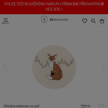
POUZE TEĎ! KE KAŽDÉMU NÁKUPU PŘIBALÍME PŘEKVAPENÍ 🎁
VÍCE ZDE >
BE
WOODEN
Dřevěná dekorace na zeď
Přidat do