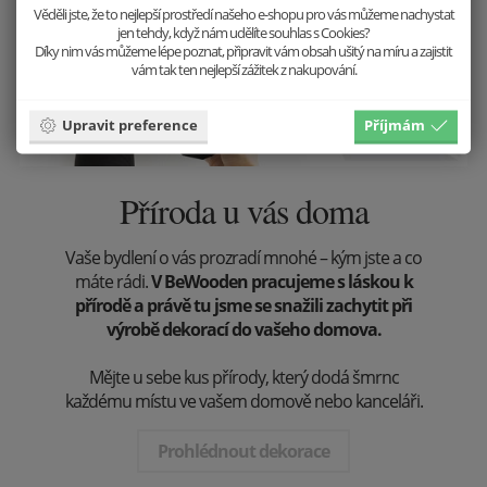
Věděli jste, že to nejlepší prostředí našeho e-shopu pro vás můžeme nachystat
jen tehdy, když nám udělíte souhlas s Cookies?
Díky nim vás můžeme lépe poznat, připravit vám obsah ušitý na míru a zajistit
vám tak ten nejlepší zážitek z nakupování.
Upravit preference
Příjmám
Příroda u vás doma
Vaše bydlení o vás prozradí mnohé – kým jste a co
máte rádi.
V BeWooden pracujeme s láskou k
přírodě a právě tu jsme se snažili zachytit při
výrobě dekorací do vašeho domova.
Mějte u sebe kus přírody, který dodá šmrnc
každému místu ve vašem domově nebo kanceláři.
Prohlédnout dekorace