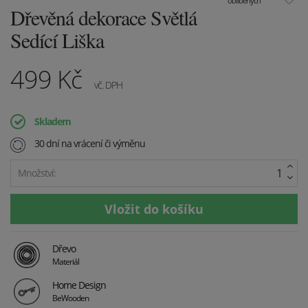
oblíbených
Dřevěná dekorace Světlá
Sedící Liška
499
Kč
vč. DPH
Skladem
30 dní na vrácení či výměnu
Množství:
Dřevo
Materiál
Home Design
BeWooden