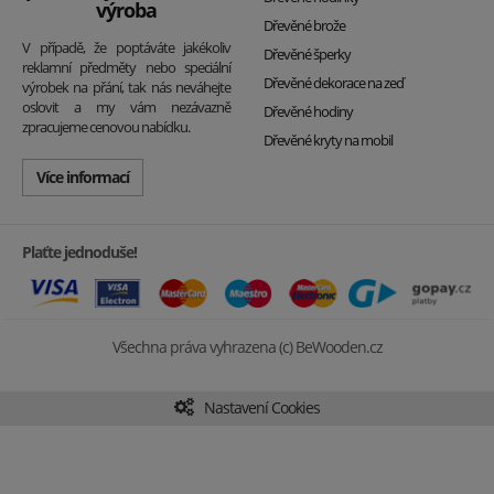
výroba
Dřevěné brože
V případě, že poptáváte jakékoliv
Dřevěné šperky
reklamní předměty nebo speciální
Dřevěné dekorace na zeď
výrobek na přání, tak nás neváhejte
oslovit a my vám nezávazně
Dřevěné hodiny
zpracujeme cenovou nabídku.
Dřevěné kryty na mobil
Více informací
Plaťte jednoduše!
Všechna práva vyhrazena (c) BeWooden.cz
Nastavení Cookies