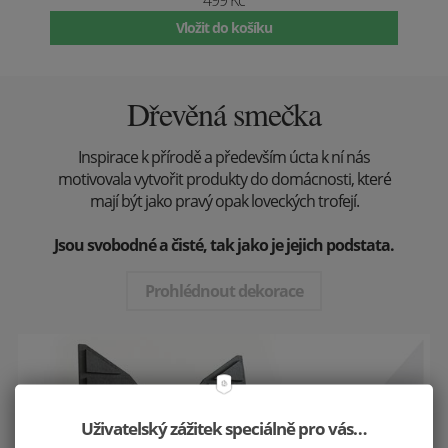
Vložit do košíku
Dřevěná smečka
Inspirace k přírodě a především úcta k ní nás
motivovala vytvořit produkty do domácnosti, které
mají být jako pravý opak loveckých trofejí.
Jsou svobodné a čisté, tak jako je jejich podstata.
Prohlédnout dekorace
Uživatelský zážitek speciálně pro vás…