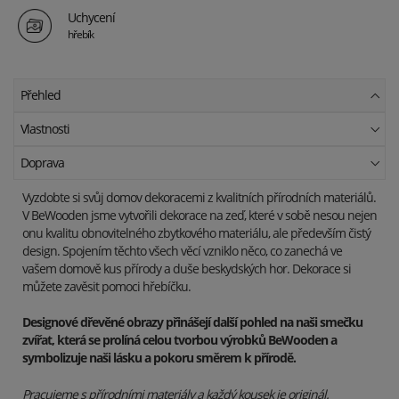
Uchycení
hřebík
Přehled
Vlastnosti
Doprava
Vyzdobte si svůj domov dekoracemi z kvalitních přírodních materiálů.
V BeWooden jsme vytvořili dekorace na zeď, které v sobě nesou nejen
onu kvalitu obnovitelného zbytkového materiálu, ale především čistý
design. Spojením těchto všech věcí vzniklo něco, co zanechá ve
vašem domově kus přírody a duše beskydských hor. Dekorace si
můžete zavěsit pomoci hřebíčku.
Designové dřevěné obrazy přinášejí další pohled na naši smečku
zvířat, která se prolíná celou tvorbou výrobků BeWooden a
symbolizuje naši lásku a pokoru směrem k přírodě.
Pracujeme s přírodními materiály a každý kousek je originál.