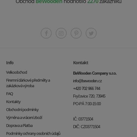
Obchod
BeWooden
hodnotilo
2270
zákazníků
Info
Kontakt
Velkoobchod
BeWooden Company s.r.o.
Firemní dárkové předměty a
info@bewooden.cz
zakázková výroba
+420 702 966 744
FAQ
Fryčovice 720, 73945
Kontakty
PO-PÁ 7:00-15:00
Obchodní podmínky
Výměna a vrácení zboží
IČ: 03771504
Doprava a Platba
DIČ: CZ03771504
Podmínky ochrany osobních údajů