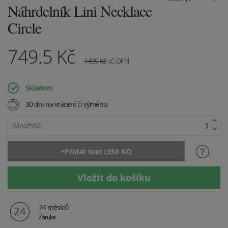
Náhrdelník Lini Necklace
Circle
749.5
Kč
1499
Kč
vč. DPH
Skladem
30 dní na vrácení či výměnu
Množství:
24 měsíců
Záruka