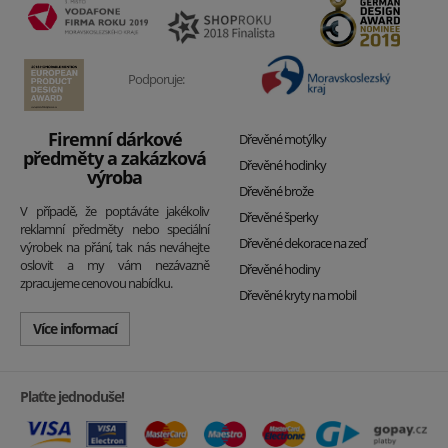
Podporuje:
Firemní dárkové
Dřevěné motýlky
předměty a zakázková
Dřevěné hodinky
výroba
Dřevěné brože
V případě, že poptáváte jakékoliv
Dřevěné šperky
reklamní předměty nebo speciální
Dřevěné dekorace na zeď
výrobek na přání, tak nás neváhejte
oslovit a my vám nezávazně
Dřevěné hodiny
zpracujeme cenovou nabídku.
Dřevěné kryty na mobil
Více informací
Plaťte jednoduše!