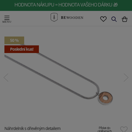
HODNOTA NÁKUPU = HODNOTA VAŠEHO DÁRKU 🎁
BE
WOODEN
50 %
Poslední kus!
Náhrdelník s dřevěným detailem
Přidat do
oblíbených