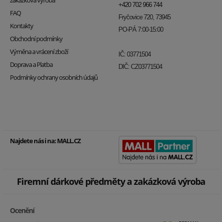
zakázková výroba
+420 702 966 744
FAQ
Fryčovice 720, 73945
Kontakty
PO-PÁ 7:00-15:00
Obchodní podmínky
Výměna a vrácení zboží
IČ: 03771504
Doprava a Platba
DIČ: CZ03771504
Podmínky ochrany osobních údajů
Najdete nás i na:
MALL.CZ
Firemní dárkové předměty a zakázková výroba
Ocenění