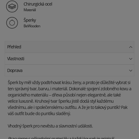
Chirurgická ocel
Materiál
Šperky
BeWooden
Přehled
Vlastnosti
Doprava
Šperk by měl vždy podtrhovat krásu ženy, a proto je důležité vybrat si
ten správný tvar, barvu, i materiál. Dokonalé spojení zdobného kovu a
organického materiálu – dřeva působí nejen elegantně, ale také
velice luxusně. Kruhový tvar šperku jistě dodá styl každému
všednímu, ale i společenskému outfitu. A že je to takový puntík? Pak
váš outfit bude do puntíku sladěný.
Vhodný šperk pro nevěstu a slavnostní události.
Pracujeme s přírodními materiály a každý kousek je originál.