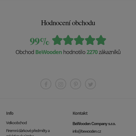
Hodnocení obchodu
99%
Obchod
BeWooden
hodnotilo
2270
zákazníků
Info
Kontakt
Velkoobchod
BeWooden Company s.r.o.
Firemní dárkové předměty a
info@bewooden.cz