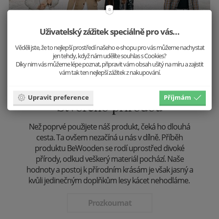
Uživatelský zážitek speciálně pro vás…
Věděli jste, že to nejlepší prostředí našeho e-shopu pro vás můžeme nachystat
jen tehdy, když nám udělíte souhlas s Cookies?
Díky nim vás můžeme lépe poznat, připravit vám obsah ušitý na míru a zajistit
vám tak ten nejlepší zážitek z nakupování.
Upravit preference
Příjmám
Stvořeno přírodou
Než poprvé použijete náš produkt, čeká ho dlouhá
cesta. Ta ovšem nezačíná u nás v dílně. Příběh
produktu BeWooden se rodí uprostřed divoké
přírody, odkud veškerý materiál pochází. Naše
hodnoty a postoj k přírodním krásám je však jasný a
kvůli jedinečným doplňkům lesy kácet nehodláme.
Prozkoumat