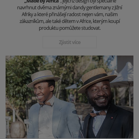
„Made by Africa“
, jejichž design byl speciálně
navrhnut dvěma známými dandy gentlemany z Jižní
Afriky a které přinášejí radost nejen vám, našim
zákazníkům, ale také dětem v Africe, kterým koupí
produktu pomůžete studovat.
Zjistit více