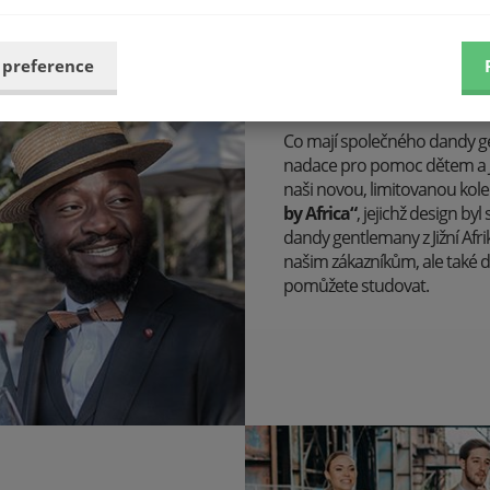
 preference
Darujte radost.
Co mají společného dandy gent
nadace pro pomoc dětem a 
naši novou, limitovanou kole
by Africa“
, jejichž design b
dandy gentlemany z Jižní Afri
našim zákazníkům, ale také 
pomůžete studovat.