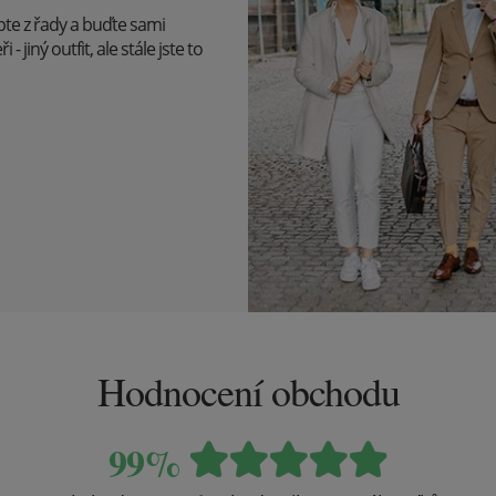
upte z řady a buďte sami
 jiný outfit, ale stále jste to
Hodnocení obchodu
99%