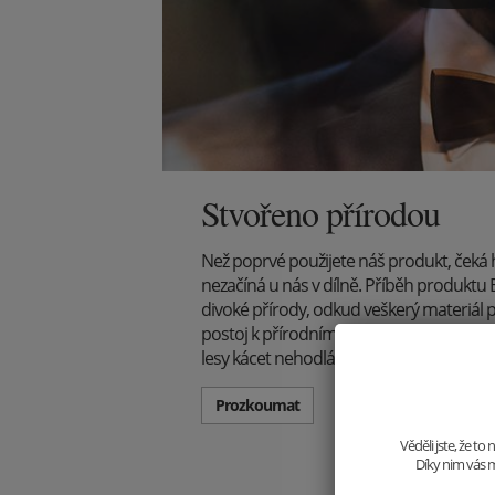
Stvořeno přírodou
Než poprvé použijete náš produkt, čeká
nezačíná u nás v dílně. Příběh produkt
divoké přírody, odkud veškerý materiál 
postoj k přírodním krásám je však jasný
lesy kácet nehodláme.
Prozkoumat
Věděli jste, že t
Díky nim vás m