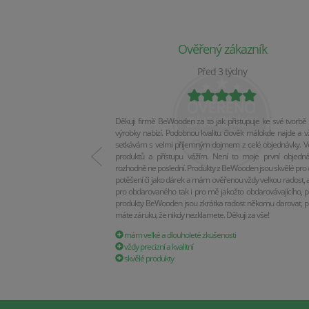
Ověřený zákazník
Před 3 týdny
Děkuji firmě BeWooden za to jak přistupuje ke své tvorbě 
výrobky nabízí. Podobnou kvalitu člověk málokde najde a v
setkávám s velmi příjemným dojmem z celé objednávky. Vel
produktů a přístupu vážím. Není to moje první objedn
rozhodně ne poslední. Produkty z BeWooden jsou skvělé pro 
potěšení či jako dárek a mám ověřenou vždy velkou radost, a
pro obdarovaného tak i pro mě jakožto obdarovávajícího, p
produkty BeWooden jsou zkrátka radost někomu darovat, p
máte záruku, že nikdy nezklamete. Děkuji za vše!
mám velké a dlouholeté zkušenosti
vždy precizní a kvalitní
skvělé produkty