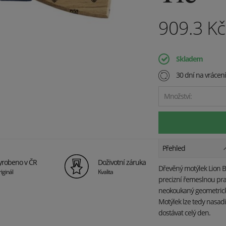
909.3
K
Skladem
30 dní na vrácen
Množství:
Přehled
yrobeno v ČR
Doživotní záruka
Dřevěný motýlek Lion B
iginál
Kvalita
precizní řemeslnou prac
neokoukaný geometrick
Motýlek lze tedy nasadi
dostávat celý den.