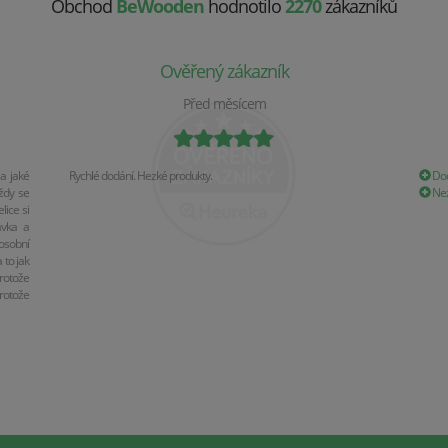
Obchod
BeWooden
hodnotilo
2270
zákazníků
Ověřený zákazník
Před měsícem
a jaké
Rychlé dodání. Hezké produkty.
Dod
ždy se
Nez
ice si
ávka a
osobní
 to jak
rotože
rotože