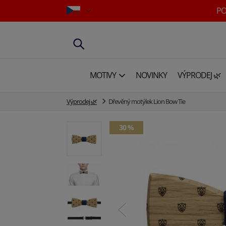
PO
MOTIVY
NOVINKY
VÝPRODEJ 🌿
Výprodej 🌿
Dřevěný motýlek Lion Bow Tie
30 %