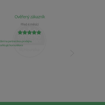
Ověřený zákazník
Ověř
Před 4 měsíci
P
ání na partnerskou prodejnu
Obchod už 2 týdny nereaguj
ahlcující komunikace
Komunikace
Řešení problémů