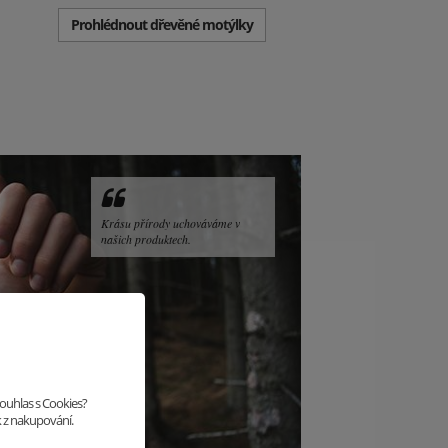
Prohlédnout dřevěné motýlky
Krásu přírody uchováváme v
našich produktech.
souhlas s Cookies?
k z nakupování.