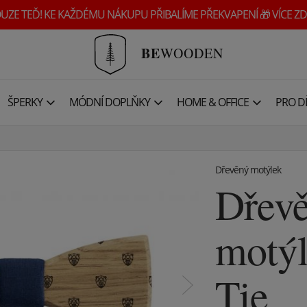
UZE TEĎ! KE KAŽDÉMU NÁKUPU PŘIBALÍME PŘEKVAPENÍ 🎁 VÍCE ZD
BE
WOODEN
ŠPERKY
MÓDNÍ DOPLŇKY
HOME & OFFICE
PRO DĚ
Dřevěný motýlek
Dřev
motý
Tie