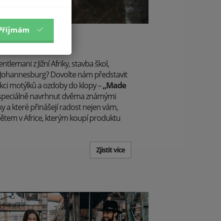
Příjmám
 Dvakrát.
lemani z Jižní Afriky, stavba škol,
Johannesburg? Dovolte nám představit
kci motýlků a ozdoby do klopy –
„Made
yl speciálně navrhnut dvěma známými
ky a které přinášejí radost nejen vám,
dětem v Africe, kterým koupí produktu
Zjistit více