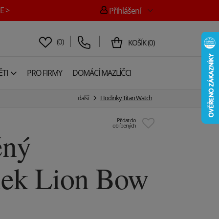
E >
Přihlášení
(
0
)
KOŠÍK
(
0
)
TI
PRO FIRMY
DOMÁCÍ MAZLÍČCI
další
Hodinky Titan Watch
Přidat do
oblíbených
ěný
lek Lion Bow