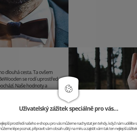
 ho dlouhá cesta. Ta ovšem
u BeWooden se rodí uprostřed
pochází. Naše hodnoty a
 a kvůli jedinečným doplňkům
Uživatelský zážitek speciálně pro vás…
o nejlepší prostředí našeho e-shopu pro vás můžeme nachystat jen tehdy, když nám udělíte 
ůžeme lépe poznat, připravit vám obsah ušitý na míru a zajistit vám tak ten nejlepší zážite