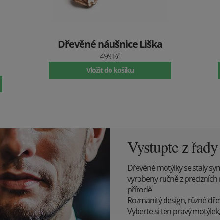
Dřevěné náušnice Liška
499 Kč
Vložit do košíku
Vystupte z řad
Dřevěné motýlky se staly sy
vyrobeny ručně z precizních 
přírodě.
Rozmanitý design, různé dřevin
Vyberte si ten pravý motýlek, 