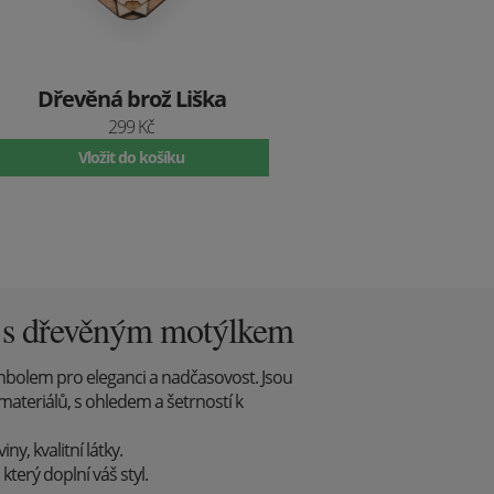
Dřevěná brož Liška
299 Kč
Vložit do košíku
y s dřevěným motýlkem
mbolem pro eleganci a nadčasovost. Jsou
materiálů, s ohledem a šetrností k
y, kvalitní látky.
který doplní váš styl.