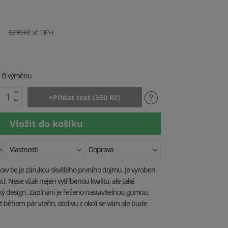
č
1299
Kč
vč. DPH
í či výměnu
Vlastnosti
Doprava
ow tie je zárukou skvělého prvního dojmu. Je vyroben
í. Nese však nejen vytříbenou kvalitu, ale také
ý design. Zapínání je řešeno nastavitelnou gumou.
t během pár vteřin, obdivu z okolí se vám ale bude