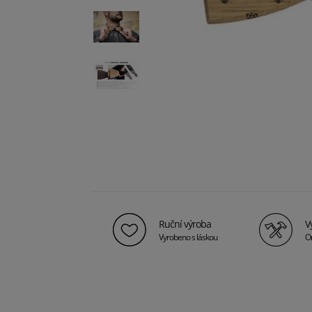
Ruční výroba
V
Vyrobeno s láskou
Or