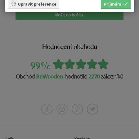
Upravit preference
Příjmám
499 Kč
Vložit do košíku
Hodnocení obchodu
99%
Obchod
BeWooden
hodnotilo
2270
zákazníků
Info
Kontakt