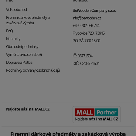
Velkoobchod
BeWooden Company s.r.o.
Firemní dárkové předměty a
info@bewooden.cz
zakázková výroba
+420 702 966 744
FAQ
Fryčovice 720, 73945
Kontakty
PO-PÁ 7:00-15:00
Obchodní podmínky
Výměna a vrácení zboží
IČ: 03771504
Doprava a Platba
DIČ: CZ03771504
Podmínky ochrany osobních údajů
Najdete nás i na:
MALL.CZ
Firemní dárkové předměty a zakázková výroba