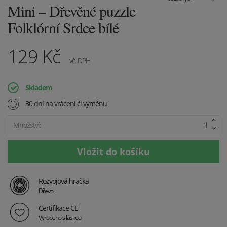
Mini – Dřevěné puzzle
Folklórní Srdce bílé
129
Kč
vč. DPH
Skladem
30 dní na vrácení či výměnu
Množství:
Rozvojová hračka
Dřevo
Certifikace CE
Vyrobeno s láskou