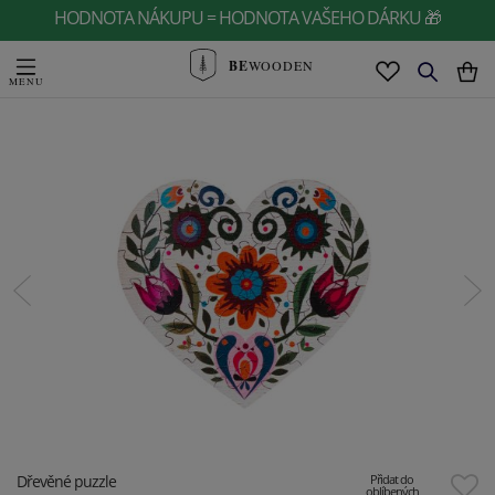
HODNOTA NÁKUPU = HODNOTA VAŠEHO DÁRKU 🎁
BE
WOODEN
Dřevěné puzzle
Přidat do
oblíbených