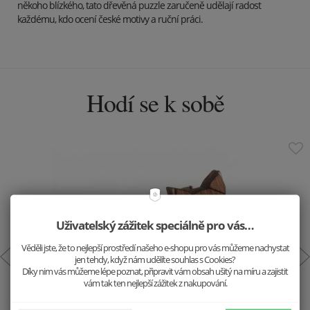
někoho blízkého, tato dřevěná puzzle zaručeně udělají radost
každému, kdo ocení české motivy a ruční práci.
Hodí se k sobě
Uživatelský zážitek speciálně pro vás…
Věděli jste, že to nejlepší prostředí našeho e-shopu pro vás můžeme nachystat
jen tehdy, když nám udělíte souhlas s Cookies?
Díky nim vás můžeme lépe poznat, připravit vám obsah ušitý na míru a zajistit
vám tak ten nejlepší zážitek z nakupování.
Dřevěné náušnice Liška