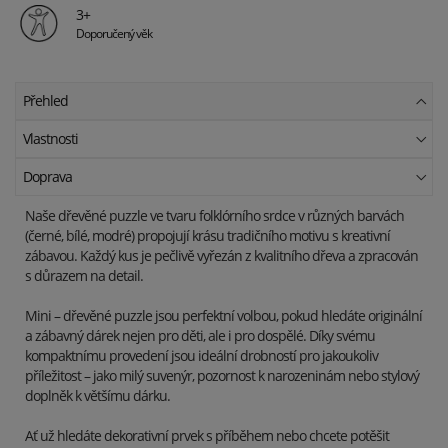
3+
Doporučený věk
Přehled
Vlastnosti
Doprava
Naše dřevěné puzzle ve tvaru folklórního srdce v různých barvách
(černé, bílé, modré) propojují krásu tradičního motivu s kreativní
zábavou. Každý kus je pečlivě vyřezán z kvalitního dřeva a zpracován
s důrazem na detail.
Mini – dřevěné puzzle jsou perfektní volbou, pokud hledáte originální
a zábavný dárek nejen pro děti, ale i pro dospělé. Díky svému
kompaktnímu provedení jsou ideální drobností pro jakoukoliv
příležitost – jako milý suvenýr, pozornost k narozeninám nebo stylový
doplněk k většímu dárku.
Ať už hledáte dekorativní prvek s příběhem nebo chcete potěšit