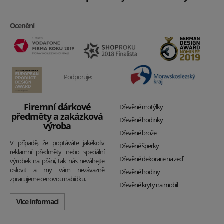
Ocenění
Podporuje:
Firemní dárkové
Dřevěné motýlky
předměty a zakázková
Dřevěné hodinky
výroba
Dřevěné brože
V případě, že poptáváte jakékoliv
Dřevěné šperky
reklamní předměty nebo speciální
Dřevěné dekorace na zeď
výrobek na přání, tak nás neváhejte
oslovit a my vám nezávazně
Dřevěné hodiny
zpracujeme cenovou nabídku.
Dřevěné kryty na mobil
Více informací