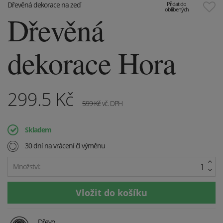
Dřevěná dekorace na zeď
Přidat do
oblíbených
Dřevěná
dekorace Hora
299.5
Kč
599
Kč
vč. DPH
Skladem
30 dní na vrácení či výměnu
Množství:
Dřevo