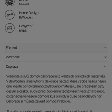
Materiál
Home Design
BeWooden
Uchycení
hřebík
Přehled
Vlastnosti
Doprava
Vyzdobte si svůj domov dekoracemi z kvalitních přírodních materiálů.
V BeWooden jsme vytvořili dekorace na zeď, které v sobě nesou nejen
onu kvalitu obnovitelného zbytkového materiálu, ale především čistý
design a českou ruční práci. Spojením těchto všech věcí vzniklo něco,
co zanechá ve vašem domově kus přírody a duše beskydských hor.
Dekorace si můžete zavěsit pomoci hřebíčku.
Pracujeme s přírodními materiály a každý kousek je originál.