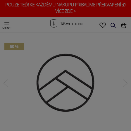
POUZE TEĎ! KE KAŽDÉMU NÁKUPU PŘIBALÍME PŘEKVAPENÍ 🎁
VÍCE ZDE >
BE
WOODEN
50 %