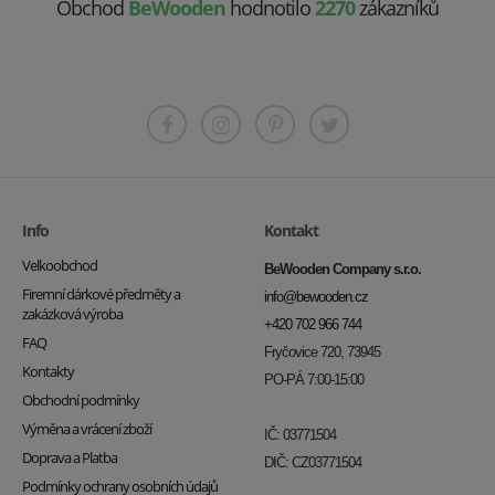
Obchod
BeWooden
hodnotilo
2270
zákazníků
Info
Kontakt
Velkoobchod
BeWooden Company s.r.o.
Firemní dárkové předměty a
info@bewooden.cz
zakázková výroba
+420 702 966 744
FAQ
Fryčovice 720, 73945
Kontakty
PO-PÁ 7:00-15:00
Obchodní podmínky
Výměna a vrácení zboží
IČ: 03771504
Doprava a Platba
DIČ: CZ03771504
Podmínky ochrany osobních údajů