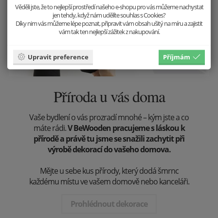
Věděli jste, že to nejlepší prostředí našeho e-shopu pro vás můžeme nachystat
jen tehdy, když nám udělíte souhlas s Cookies?
Díky nim vás můžeme lépe poznat, připravit vám obsah ušitý na míru a zajistit
vám tak ten nejlepší zážitek z nakupování.
Upravit preference
Příjmám
Příroda u vás doma
Vaše bydlení o vás prozradí mnohé – kým jste a co
máte rádi.
V BeWooden pracujeme s láskou k
přírodě a právě tu jsme se snažili zachytit při
výrobě dekorací do vašeho domova.
Mějte u sebe kus přírody, který dodá šmrnc
každému místu ve vašem domově nebo kanceláři.
Prohlédnout dekorace