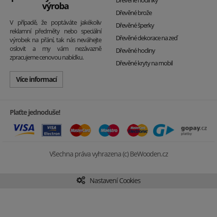
Dřevěné hodinky
výroba
Dřevěné brože
V případě, že poptáváte jakékoliv
Dřevěné šperky
reklamní předměty nebo speciální
Dřevěné dekorace na zeď
výrobek na přání, tak nás neváhejte
oslovit a my vám nezávazně
Dřevěné hodiny
zpracujeme cenovou nabídku.
Dřevěné kryty na mobil
Více informací
Plaťte jednoduše!
Všechna práva vyhrazena (c) BeWooden.cz
Nastavení Cookies