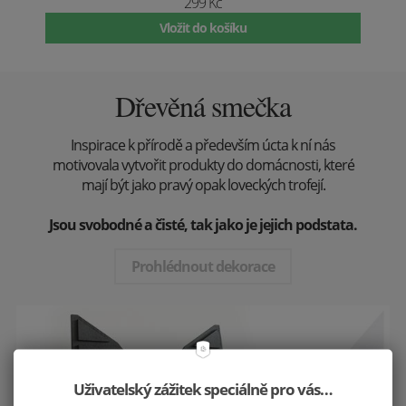
299 Kč
Vložit do košíku
Dřevěná smečka
Inspirace k přírodě a především úcta k ní nás
motivovala vytvořit produkty do domácnosti, které
mají být jako pravý opak loveckých trofejí.
Jsou svobodné a čisté, tak jako je jejich podstata.
Prohlédnout dekorace
Uživatelský zážitek speciálně pro vás…