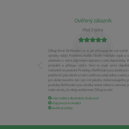
Ověřený zákazník
Před 3 týdny
Děkuji firmě BeWooden za to jak přistupuje ke své tvorbě 
výrobky nabízí. Podobnou kvalitu člověk málokde najde a v
setkávám s velmi příjemným dojmem z celé objednávky. Vel
produktů a přístupu vážím. Není to moje první objedn
rozhodně ne poslední. Produkty z BeWooden jsou skvělé pro 
potěšení či jako dárek a mám ověřenou vždy velkou radost, a
pro obdarovaného tak i pro mě jakožto obdarovávajícího, p
produkty BeWooden jsou zkrátka radost někomu darovat, p
máte záruku, že nikdy nezklamete. Děkuji za vše!
mám velké a dlouholeté zkušenosti
vždy precizní a kvalitní
skvělé produkty