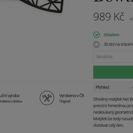
989
Kč
vč
Skladem
30 dní na vrácen
Množství:
Přehled
uční výroba
Vyrobeno v ČR
Dřevěný motýlek Net Bo
robeno s láskou
Originál
precizní řemeslnou prac
neokoukaný geometrick
Motýlek lze tedy nasadi
dostávat celý den.