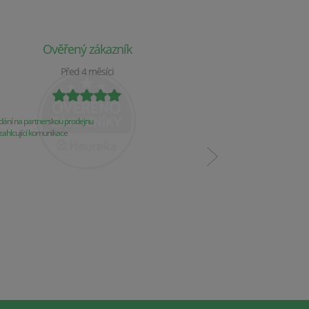
Ověřený zákazník
Ověř
Před 4 měsíci
P
ání na partnerskou prodejnu
Obchod už 2 týdny nereaguj
ahlcující komunikace
Komunikace
Řešení problémů