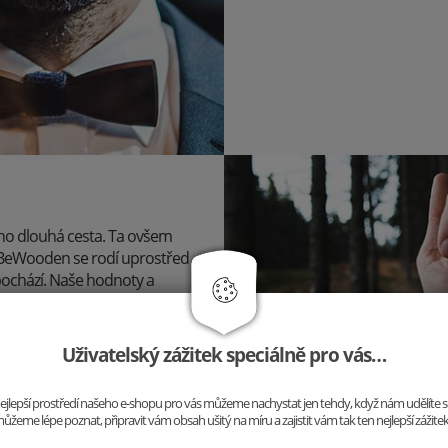
 ho dlouhá cesta. Ta ovšem
u BeWooden se rodí uprostřed
pochází. Naše hodnoty a
 a kvůli jedinečným doplňkům
Uživatelský zážitek speciálně pro vás…
o nejlepší prostředí našeho e-shopu pro vás můžeme nachystat jen tehdy, když nám udělíte 
ůžeme lépe poznat, připravit vám obsah ušitý na míru a zajistit vám tak ten nejlepší zážite