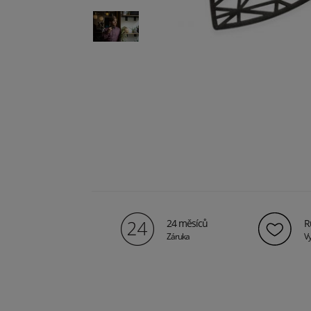
24 měsíců
R
Záruka
Vy