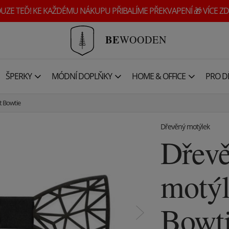
UZE TEĎ! KE KAŽDÉMU NÁKUPU PŘIBALÍME PŘEKVAPENÍ 🎁 VÍCE ZD
BE
WOODEN
ŠPERKY
MÓDNÍ DOPLŇKY
HOME & OFFICE
PRO DĚ
t Bowtie
Dřevěný motýlek
Dřev
motýl
Bowt