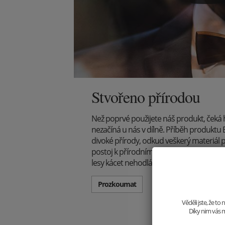
Stvořeno přírodou
Než poprvé použijete náš produkt, čeká
nezačíná u nás v dílně. Příběh produkt
divoké přírody, odkud veškerý materiál 
postoj k přírodním krásám je však jasný
lesy kácet nehodláme.
Prozkoumat
Věděli jste, že t
Díky nim vás m