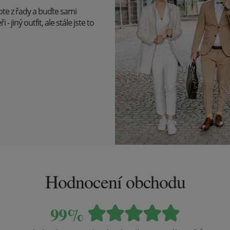
upte z řady a buďte sami
 jiný outfit, ale stále jste to
Hodnocení obchodu
99%