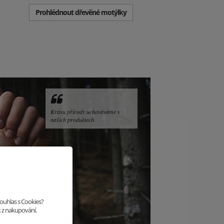
Prohlédnout dřevěné motýlky
Krásu přírody uchováváme v
našich produktech.
souhlas s Cookies?
k z nakupování.