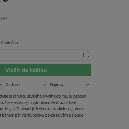
. DPH
í či výměnu
Vlastnosti
Doprava
wtie je zárukou skvělého prvního dojmu. Je vyroben
í. Nese však nejen vytříbenou kvalitu, ale také
ý design. Zapínání je řešeno nastavitelnou gumou.
t během pár vteřin, obdivu z okolí se vám ale bude