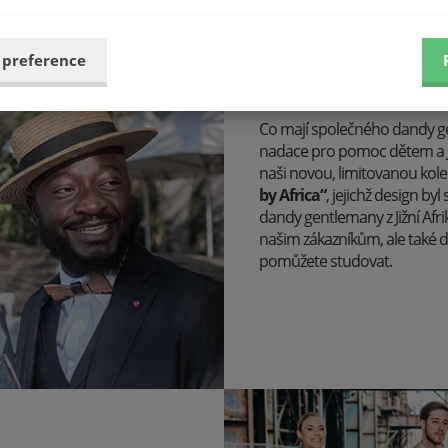
 preference
Darujte radost.
Co mají společného dandy gent
nadace pro pomoc dětem a 
naši novou, limitovanou kole
by Africa“
, jejichž design b
dandy gentlemany z Jižní Afri
našim zákazníkům, ale také 
pomůžete studovat.