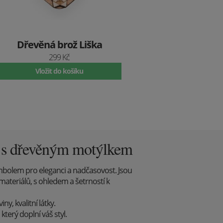
Dřevěná brož Liška
299 Kč
Vložit do košíku
y s dřevěným motýlkem
mbolem pro eleganci a nadčasovost. Jsou
materiálů, s ohledem a šetrností k
y, kvalitní látky.
který doplní váš styl.