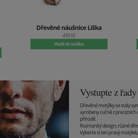
Dřevěné náušnice Liška
499 Kč
Vložit do košíku
Vystupte z řad
Dřevěné motýlky se staly sy
vyrobeny ručně z precizních 
přírodě.
Rozmanitý design, různé dřevin
Vyberte si ten pravý motýlek, 