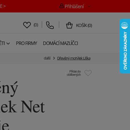
E >
Přihlášení
(
0
)
KOŠÍK
(
0
)
TI
PRO FIRMY
DOMÁCÍ MAZLÍČCI
další
Dřevěný motýlek Liška
Přidat do
oblíbených
ěný
ek Net
ie