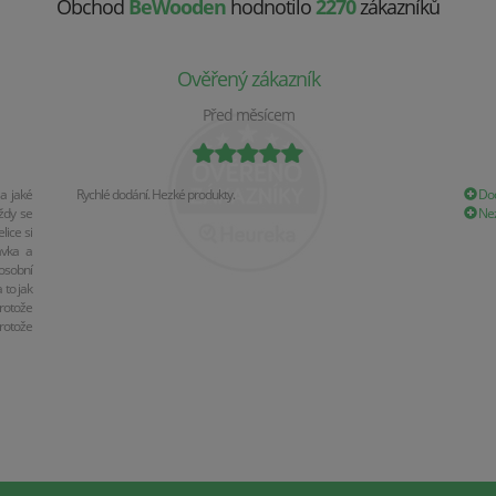
Obchod
BeWooden
hodnotilo
2270
zákazníků
Ověřený zákazník
Před měsícem
a jaké
Rychlé dodání. Hezké produkty.
Dod
ždy se
Nez
ice si
ávka a
osobní
 to jak
rotože
rotože