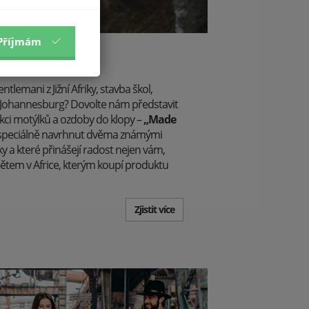
Příjmám
 Dvakrát.
lemani z Jižní Afriky, stavba škol,
Johannesburg? Dovolte nám představit
kci motýlků a ozdoby do klopy –
„Made
yl speciálně navrhnut dvěma známými
ky a které přinášejí radost nejen vám,
dětem v Africe, kterým koupí produktu
Zjistit více