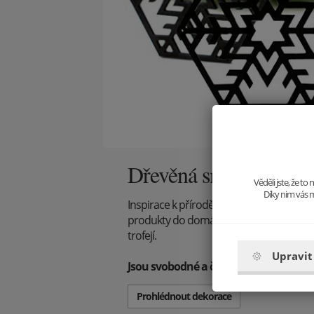
Dřevěná smečka
Věděli jste, že t
Díky nim vás m
Inspirace k přírodě a především úcta k ní
produkty do domácnosti, které mají být 
trofejí.
Upravit
Jsou svobodné a čisté, tak jako je jeji
Prohlédnout dekorace