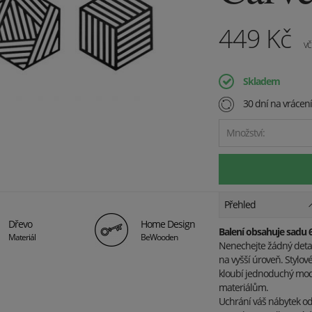
449
Kč
vč
Skladem
30 dní na vrácen
Množství:
Přehled
Dřevo
Home Design
Balení obsahuje sadu 
Materiál
BeWooden
Nenechejte žádný detai
na vyšší úroveň. Stylov
kloubí jednoduchý mode
materiálům.
Uchrání váš nábytek od