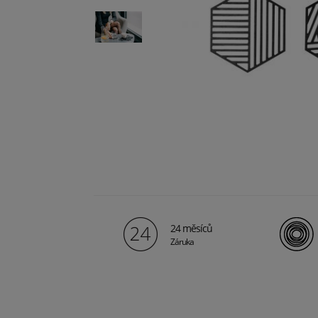
24 měsíců
Záruka