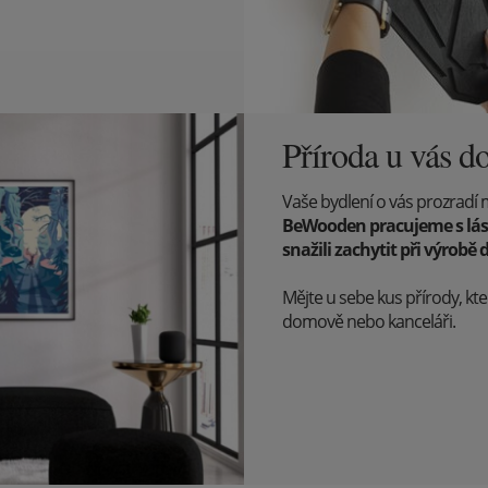
Příroda u vás 
Vaše bydlení o vás prozradí 
BeWooden pracujeme s lásk
snažili zachytit při výrob
Mějte u sebe kus přírody, k
domově nebo kanceláři.