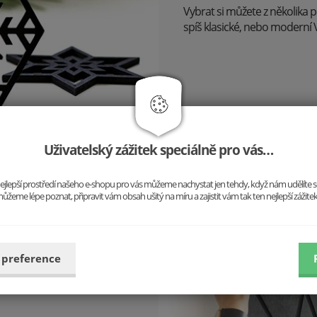
Vybrat si můžete z několika 
spíš klasické, nebo moderní 
Uživatelský zážitek speciálně pro vás…
o nejlepší prostředí našeho e-shopu pro vás můžeme nachystat jen tehdy, když nám udělíte 
ůžeme lépe poznat, připravit vám obsah ušitý na míru a zajistit vám tak ten nejlepší zážite
 nás motivovala vytvořit
jako pravý opak loveckých
 preference
ch podstata.