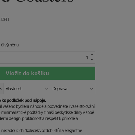
. DPH
í či výměnu
Vlastnosti
Doprava
6 ks podložek pod nápoje.
l vašeho bydlení náhodě a pozvedněte i vaše stolování
é minimalistické podtácky z naší beskydské dílny v sobě
rní design, praktičnost a respekt k přírodě a
 nežádoucích "koleček", ozdobí stůl a elegantně