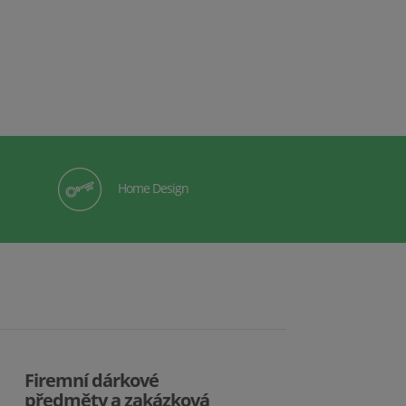
Home Design
Firemní dárkové
předměty a zakázková