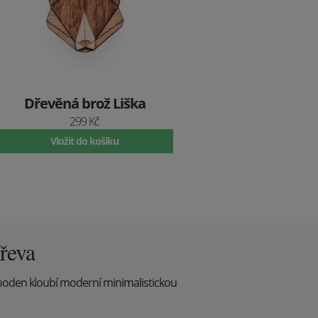
Dřevěná brož Liška
299 Kč
Vložit do košíku
řeva
ooden kloubí moderní minimalistickou