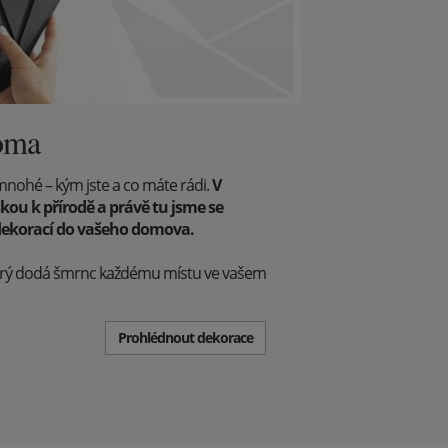
doma
mnohé – kým jste a co máte rádi.
V
ou k přírodě a právě tu jsme se
ě dekorací do vašeho domova.
terý dodá šmrnc každému místu ve vašem
Prohlédnout dekorace