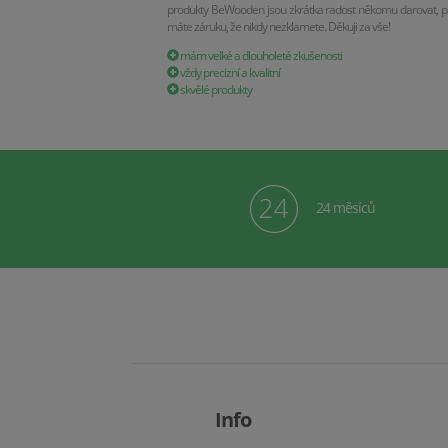
produkty BeWooden jsou zkrátka radost někomu darovat, p
máte záruku, že nikdy nezklamete. Děkuji za vše!
mám velké a dlouholeté zkušenosti
vždy precizní a kvalitní
skvělé produkty
24 měsíců
Info