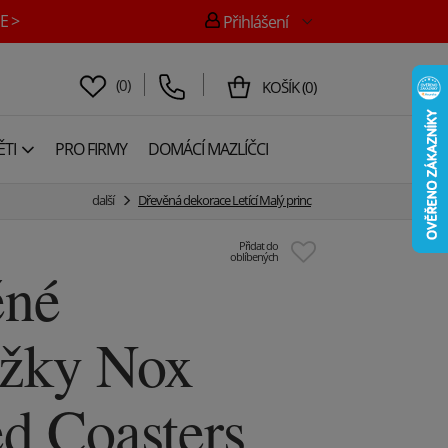
E >
Přihlášení
(
0
)
KOŠÍK
(
0
)
TI
PRO FIRMY
DOMÁCÍ MAZLÍČCI
další
Dřevěná dekorace Letící Malý princ
Přidat do
oblíbených
ěné
ožky Nox
d Coasters