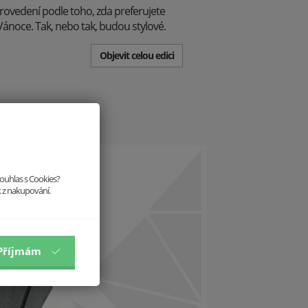
provedení podle toho, zda preferujete
Vánoce. Tak, nebo tak, budou stylové.
Objevit celou edici
souhlas s Cookies?
k z nakupování.
Příjmám