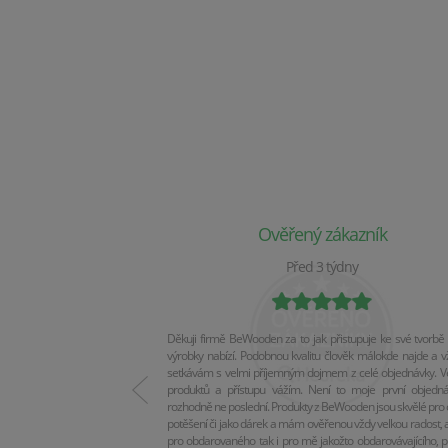
Ověřený zákazník
Před 3 týdny
Děkuji firmě BeWooden za to jak přistupuje ke své tvorbě 
výrobky nabízí. Podobnou kvalitu člověk málokde najde a v
setkávám s velmi příjemným dojmem z celé objednávky. Vel
produktů a přístupu vážím. Není to moje první objedn
rozhodně ne poslední. Produkty z BeWooden jsou skvělé pro 
potěšení či jako dárek a mám ověřenou vždy velkou radost, a
pro obdarovaného tak i pro mě jakožto obdarovávajícího, p