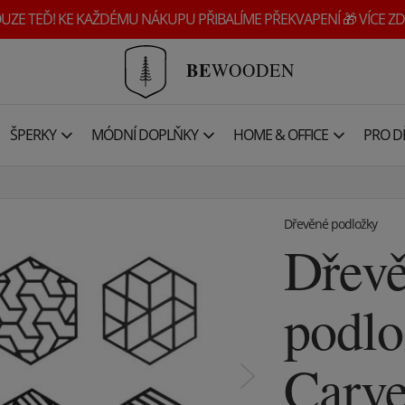
UZE TEĎ! KE KAŽDÉMU NÁKUPU PŘIBALÍME PŘEKVAPENÍ 🎁 VÍCE ZD
BE
WOODEN
ŠPERKY
MÓDNÍ DOPLŇKY
HOME & OFFICE
PRO DĚ
Dřevěné podložky
Dřev
podl
Carve