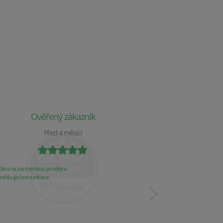
Ověřený zákazník
Ověř
Před 4 měsíci
P
ání na partnerskou prodejnu
Obchod už 2 týdny nereaguj
ahlcující komunikace
Komunikace
Řešení problémů