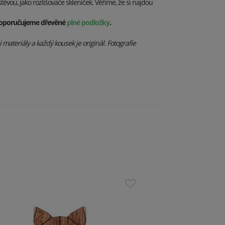
vou, jako rozlišovače skleniček. Věříme, že si najdou
doporučujeme dřevěné
plné podložky
.
materiály a každý kousek je originál. Fotografie