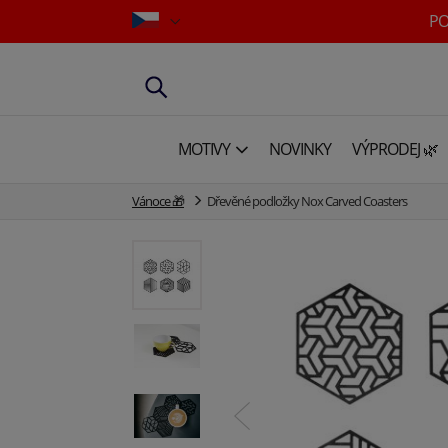
PO
MOTIVY
NOVINKY
VÝPRODEJ 🌿
Vánoce 🎁
Dřevěné podložky Nox Carved Coasters