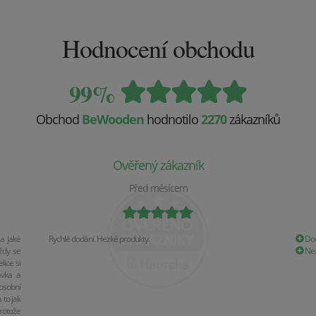
Hodnocení obchodu
99%
Obchod
BeWooden
hodnotilo
2270
zákazníků
Ověřený zákazník
Před měsícem
a jaké
Rychlé dodání. Hezké produkty.
Dod
ždy se
Nez
ice si
ávka a
osobní
 to jak
rotože