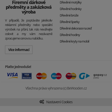
Firemní dárkové
Dřevěné motýlky
předměty a zakázková
Dřevěné hodinky
výroba
Dřevěné brože
V případě, že poptáváte jakékoliv
Dřevěné šperky
reklamní předměty nebo speciální
Dřevěné dekorace na zeď
výrobek na přání, tak nás neváhejte
oslovit a my vám nezávazně
Dřevěné hodiny
zpracujeme cenovou nabídku.
Dřevěné kryty na mobil
Více informací
Plaťte jednoduše!
Všechna práva vyhrazena (c) BeWooden.cz
Nastavení Cookies