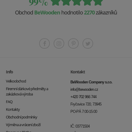
99%
Obchod
BeWooden
hodnotilo
2270
zákazníků
Info
Kontakt
Velkoobchod
BeWooden Company s.r.o.
Firemní dárkové předměty a
info@bewooden.cz
zakázková výroba
+420 702 966 744
FAQ
Fryčovice 720, 73945
Kontakty
PO-PÁ 7:00-15:00
Obchodní podmínky
Výměna a vrácení zboží
IČ: 03771504