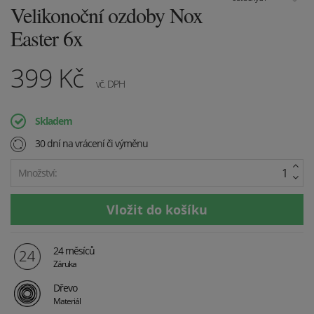
Velikonoční ozdoby Nox
Easter 6x
399
Kč
vč. DPH
Skladem
30 dní na vrácení či výměnu
Množství:
24 měsíců
Záruka
Dřevo
Materiál