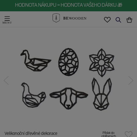
HODNOTA NÁKUPU = HODNOTA VAŠEHO DÁRKU 🎁
BE
WOODEN
Velikonoční dřevěné dekorace
Přidat do
oblíbených