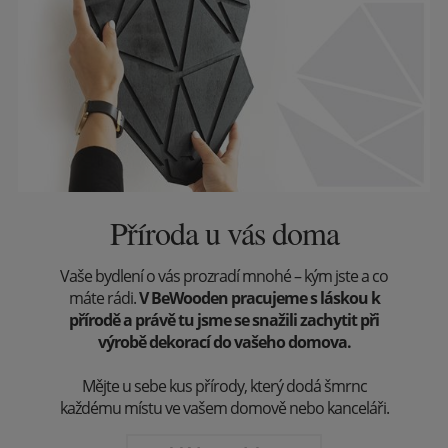
Příroda u vás doma
Vaše bydlení o vás prozradí mnohé – kým jste a co
máte rádi.
V BeWooden pracujeme s láskou k
přírodě a právě tu jsme se snažili zachytit při
výrobě dekorací do vašeho domova.
Mějte u sebe kus přírody, který dodá šmrnc
každému místu ve vašem domově nebo kanceláři.