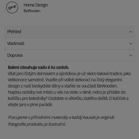
Home Design
BeWooden
Přehled
Vlastnosti
Doprava
Balení obsahuje sadu 6 ks ozdob.
Vítat jaro čistým domovem a výzdobou je už skoro taková tradice, jako
Velikonoce samotné. Vsaďte při volbě dekorací na čistý elegantní
design z naší beskydské dílny a staňte se součástí BeWooden.
Najdou ozdoby své místo u vás na stole, v okně, nebo je přidáte do
košíčku pro koledníky? Ozdobte si větvičku zlatého deště, či kočiček a
vítejte jaro v plné parádě.
Pracujeme s přírodními materiály a každý kousek je originál.
Fotografie produktu je ilustrační.