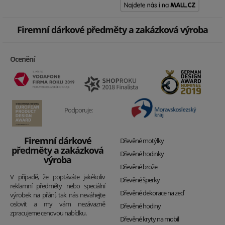
Firemní dárkové předměty a zakázková výroba
Ocenění
Podporuje:
Firemní dárkové
Dřevěné motýlky
předměty a zakázková
Dřevěné hodinky
výroba
Dřevěné brože
V případě, že poptáváte jakékoliv
Dřevěné šperky
reklamní předměty nebo speciální
Dřevěné dekorace na zeď
výrobek na přání, tak nás neváhejte
oslovit a my vám nezávazně
Dřevěné hodiny
zpracujeme cenovou nabídku.
Dřevěné kryty na mobil