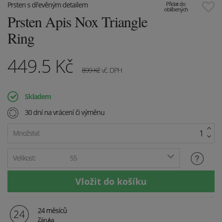
Prsten s dřevěným detailem
Přidat do
oblíbených
Prsten Apis Nox Triangle
Ring
449.5
Kč
899
Kč
vč. DPH
Skladem
30 dní na vrácení či výměnu
Množství:
Velikost:
55
24 měsíců
Záruka