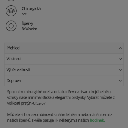
Chirurgická
ocel
Šperky
BeWooden
Přehled
Vlastnosti
Výběr velikosti
Doprava
Spojením chirurgické oceli a detailu dřeva ve tvaru trojúhelníku,
vznikly naše minimalistické a elegantní prstýnky. Vybírat můžete z
velikosti prstýnku 52-57.
Můžete si ho nakombinovat s náhrdelníkem nebo náušnicemi z
našich šperků, skvěle pasuje i k některým z našich
hodine
k.