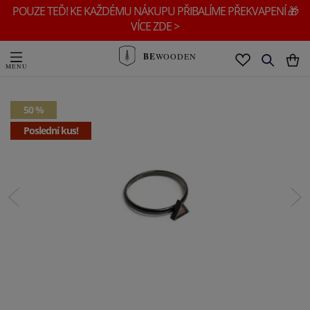
POUZE TEĎ! KE KAŽDÉMU NÁKUPU PŘIBALÍME PŘEKVAPENÍ 🎁
VÍCE ZDE >
BE
WOODEN
50 %
Poslední kus!