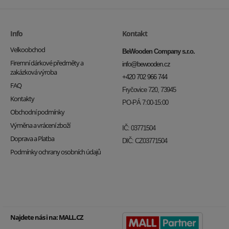
Info
Kontakt
Velkoobchod
BeWooden Company s.r.o.
Firemní dárkové předměty a
info@bewooden.cz
zakázková výroba
+420 702 966 744
FAQ
Fryčovice 720, 73945
Kontakty
PO-PÁ 7:00-15:00
Obchodní podmínky
Výměna a vrácení zboží
IČ: 03771504
Doprava a Platba
DIČ: CZ03771504
Podmínky ochrany osobních údajů
Najdete nás i na:
MALL.CZ