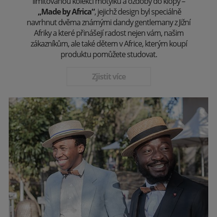
limitovanou kolekci motýlků a ozdoby do klopy –
„Made by Africa“
, jejichž design byl speciálně
navrhnut dvěma známými dandy gentlemany z Jižní
Afriky a které přinášejí radost nejen vám, našim
zákazníkům, ale také dětem v Africe, kterým koupí
produktu pomůžete studovat.
Zjistit více