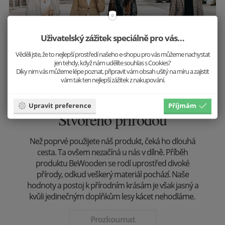
Uživatelský zážitek speciálně pro vás…
Věděli jste, že to nejlepší prostředí našeho e-shopu pro vás můžeme nachystat
jen tehdy, když nám udělíte souhlas s Cookies?
Díky nim vás můžeme lépe poznat, připravit vám obsah ušitý na míru a zajistit
vám tak ten nejlepší zážitek z nakupování.
Upravit preference
Příjmám
Stvořeno přírodou
Než poprvé použijete náš produkt, čeká ho dlouhá
cesta. Ta ovšem nezačíná u nás v dílně. Příběh
produktu BeWooden se rodí uprostřed divoké
přírody, odkud veškerý materiál pochází. Naše
hodnoty a postoj k přírodním krásám je však jasný a
kvůli jedinečným doplňkům lesy kácet nehodláme.
Prozkoumat