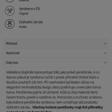
Vyrobeno v ČR
Originál
Doživotní záruka
Kvalita
Přehled
Vlastnosti
Doprava
Málokterý doplněk reprezentuje tolik, jako právě peněženka. A co
teprve, pokud je vyrobena ručně z pravé, přírodně číněné kůže o
tloušťce pouhých 0,8 mm. Při navrhování byl kladen důraz na
elegantní minimalistický design, který podtrhuje univerzální černá
barva. Peněženka pojme 20-24 karet. Kůže je živý materiál, který
časem trochu povolí a roztáhne se. Preciznost a zručnost, se kterou
byla kožená peněženka vyrobena, nám umožňuje dát produktu
doživotní záruku.
Všechny kožené peněženky mají dvě přihrádky