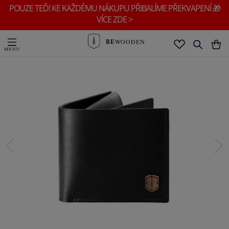
POUZE TEĎ! KE KAŽDÉMU NÁKUPU PŘIBALÍME PŘEKVAPENÍ 🎁
VÍCE ZDE >
BE
WOODEN