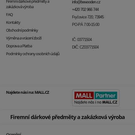
Firemní dárkové předměty a
info@bewooden.cz
zakázková výroba
+420 702 966 744
FAQ
Fryčovice 720, 73945
Kontakty
PO-PÁ 7:00-15:00
Obchodní podmínky
Výměna a vrácení zboží
IČ: 03771504
Doprava a Platba
DIČ: CZ03771504
Podmínky ochrany osobních údajů
Najdete nás i na:
MALL.CZ
Firemní dárkové předměty a zakázková výroba
Ocenění