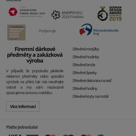
Podporuje:
Firemní dárkové
Dřevěné motýlky
předměty a zakázková
Dřevěné hodinky
výroba
Dřevěné brože
V případě, že poptáváte jakékoliv
Dřevěné šperky
reklamní předměty nebo speciální
Dřevěné dekorace na zeď
výrobek na přání, tak nás neváhejte
oslovit a my vám nezávazně
Dřevěné hodiny
zpracujeme cenovou nabídku.
Dřevěné kryty na mobil
Více informací
Plaťte jednoduše!