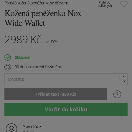
Pánská kožená peněženka se dřevem
Přidat do
oblíbených
Kožená peněženka Nox
Wide Wallet
2989
Kč
vč. DPH
Skladem
30 dní na vrácení či výměnu
Množství:
Pravá kůže
Materiál