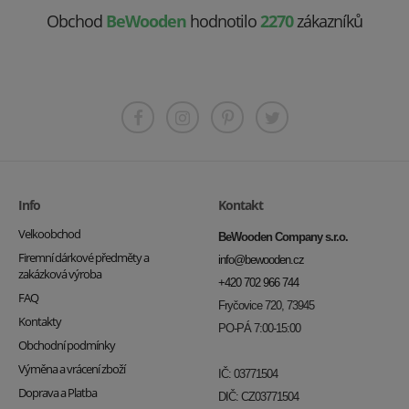
Obchod
BeWooden
hodnotilo
2270
zákazníků
Info
Kontakt
Velkoobchod
BeWooden Company s.r.o.
Firemní dárkové předměty a
info@bewooden.cz
zakázková výroba
+420 702 966 744
FAQ
Fryčovice 720, 73945
Kontakty
PO-PÁ 7:00-15:00
Obchodní podmínky
Výměna a vrácení zboží
IČ: 03771504
Doprava a Platba
DIČ: CZ03771504