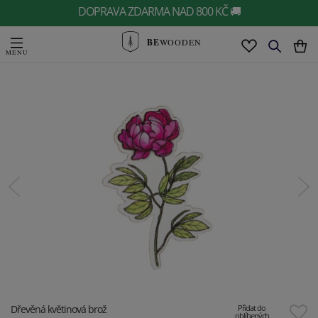
DOPRAVA ZDARMA NAD 800 KČ 🚚
BE
WOODEN
Dřevěná květinová brož
Přidat do
oblíbených