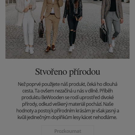
Stvořeno přírodou
Než poprvé použijete náš produkt, čeká ho dlouhá
cesta. Ta ovšem nezačíná u nás v dílně. Příběh
produktu BeWooden se rodí uprostřed divoké
přírody, odkud veškerý materiál pochází. Naše
hodnoty a postoj k přírodním krásám je však jasný a
kvůli jedinečným doplňkům lesy kácet nehodláme.
Prozkoumat