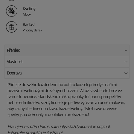
Květiny
Motiv
Radost
Vhodný dárek
Přehled
Vlastnosti
Doprava
Přidejte do svého každodenního outfitu kousek přírody s našimi
něžnými květinovými dřevěnými brožemi. Ať už si vyberete brož ve
tvaru slunečnice, islandského máku, pivoňky, tulipánu, pampelišky
nebo sedmikrásky, každý kousek je pečlivě vyřezán a ručně malován,
aby zachytil jedinečnou krásu každé květiny. Tyto hravé dřevěné
šperky jsou dokonalým doplňkem pro každého!
Pracujeme s přírodními materiály a každý kousek je originál.
Fotografie produktu je ilustrační