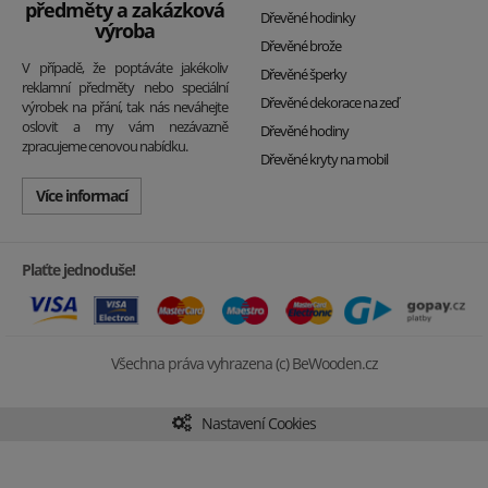
předměty a zakázková
Dřevěné hodinky
výroba
Dřevěné brože
V případě, že poptáváte jakékoliv
Dřevěné šperky
reklamní předměty nebo speciální
Dřevěné dekorace na zeď
výrobek na přání, tak nás neváhejte
oslovit a my vám nezávazně
Dřevěné hodiny
zpracujeme cenovou nabídku.
Dřevěné kryty na mobil
Více informací
Plaťte jednoduše!
Všechna práva vyhrazena (c) BeWooden.cz
Nastavení Cookies