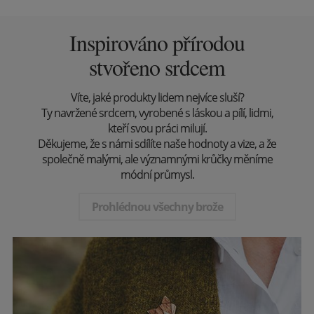
Inspirováno přírodou
stvořeno srdcem
Víte, jaké produkty lidem nejvíce sluší?
Ty navržené srdcem, vyrobené s láskou a pílí, lidmi,
kteří svou práci milují.
Děkujeme, že s námi sdílíte naše hodnoty a vize, a že
společně malými, ale významnými krůčky měníme
módní průmysl.
Prohlédnou všechny brože