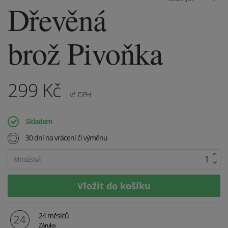
Dřevěná
brož Pivoňka
299
Kč
vč. DPH
Skladem
30 dní na vrácení či výměnu
Množství:
24 měsíců
Záruka