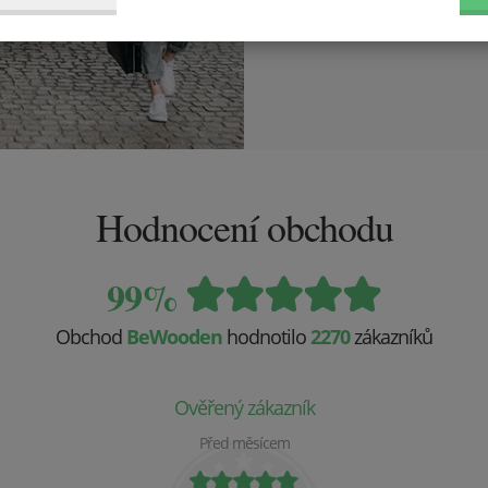
Hodnocení obchodu
99%
Obchod
BeWooden
hodnotilo
2270
zákazníků
Ověřený zákazník
Před měsícem