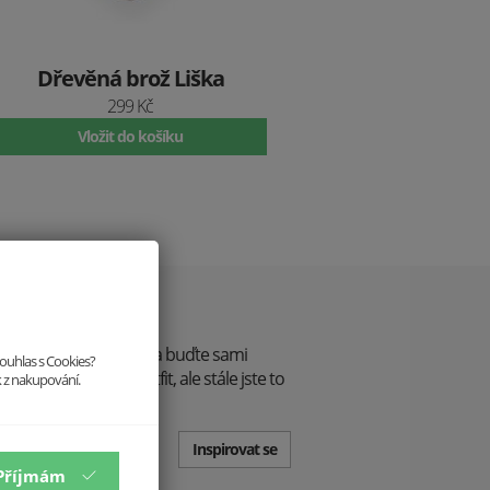
Dřevěná brož Liška
299 Kč
Vložit do košíku
 styl
řte je! Vystupte z řady a buďte sami
souhlas s Cookies?
, na večeři - jiný outfit, ale stále jste to
k z nakupování.
Inspirovat se
Příjmám