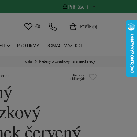
Přihlášení
(
0
)
KOŠÍK
(
0
)
TI
PRO FIRMY
DOMÁCÍ MAZLÍČCI
další
Pletený provázkový náramek hnědý
ramek
Přidat do
oblíbených
ný
zkový
ek červený