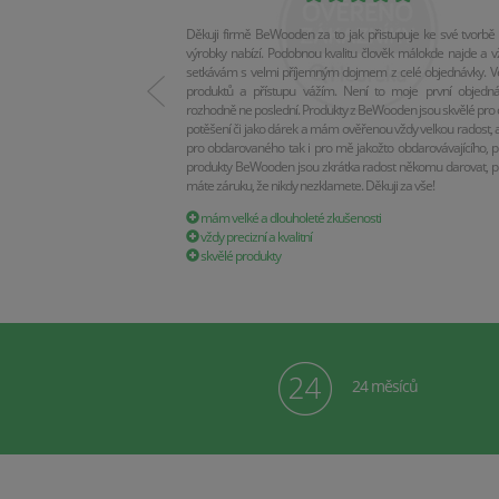
Děkuji firmě BeWooden za to jak přistupuje ke své tvorbě 
výrobky nabízí. Podobnou kvalitu člověk málokde najde a v
setkávám s velmi příjemným dojmem z celé objednávky. Vel
produktů a přístupu vážím. Není to moje první objedn
rozhodně ne poslední. Produkty z BeWooden jsou skvělé pro 
potěšení či jako dárek a mám ověřenou vždy velkou radost, a
pro obdarovaného tak i pro mě jakožto obdarovávajícího, p
produkty BeWooden jsou zkrátka radost někomu darovat, p
máte záruku, že nikdy nezklamete. Děkuji za vše!
mám velké a dlouholeté zkušenosti
vždy precizní a kvalitní
skvělé produkty
24 měsíců