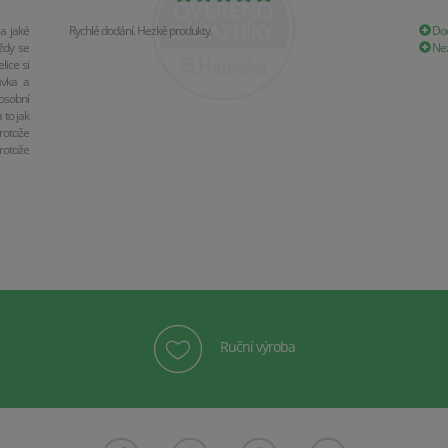
a jaké
Rychlé dodání. Hezké produkty.
Dod
ždy se
Nez
ice si
ávka a
osobní
 to jak
rotože
rotože
Ruční výroba