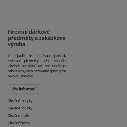
Firemní dárkové
předměty a zakázková
výroba
V případě, že poptáváte jakékoliv
reklamní předměty nebo speciální
výrobek na přání, tak nás neváhejte
oslovit a my vám nezávazně zpracujeme
cenovou nabídku.
Více informací
Dřevěné motýlky
Dřevěné hodinky
Dřevěné brože
Dřevěné šperky