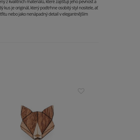
ý z kvalitních materiálů, které zajišťují jeho pevnost a
 kus je originál, který podtrhne osobitý styl nositele, ať
utfitu nebo jako nenápadný detail v elegantnějším