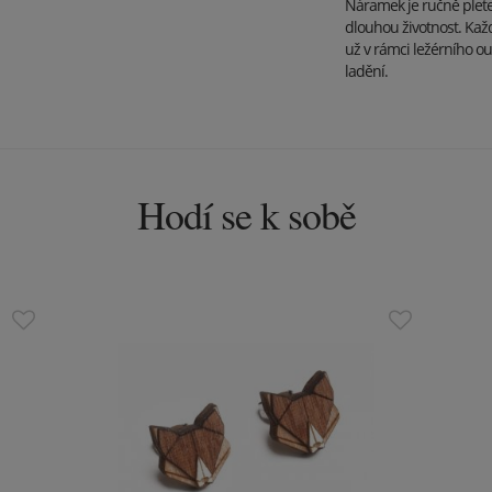
Náramek je ručně pleten
dlouhou životnost. Každý
už v rámci ležérního o
ladění.
Hodí se k sobě