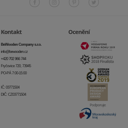
Kontakt
Ocenění
BeWooden Company s.r.o.
info@bewooden.cz
+420 702 966 744
Fryčovice 720, 73945
PO-PÁ 7:00-15:00
IČ: 03771504
DIČ: CZ03771504
Podporuje: