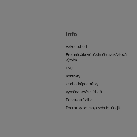
Info
Velkoobchod
Firemní dárkové předměty a zakázková
výroba
FAQ
Kontakty
Obchodní podmínky
Výměna a vrácení zboží
Doprava a Platba
Podmínky ochrany osobních údajů