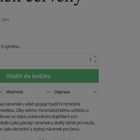
. DPH
í či výměnu
Vlastnosti
Doprava
vý náramek v sobě spojuje tradiční řemeslné
stetikou. Díky svému minimalistickému vzhledu a
binaci se stává univerzálním doplňkem pro
ideální jako pánský náramek a skvělý dárek pro muže,
e i jako decentní a stylový náramek pro ženu.