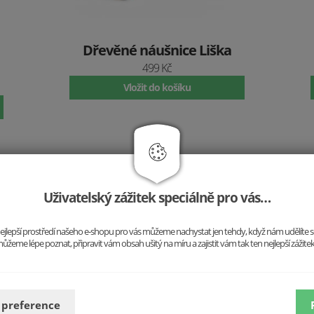
Dřevěné náušnice Liška
499 Kč
Vložit do košíku
Tvořte si vlastní
Uživatelský zážitek speciálně pro vás…
Nemusíte se řídit trendy, tvo
o nejlepší prostředí našeho e-shopu pro vás můžeme nachystat jen tehdy, když nám udělíte 
sebou. Do práce, do společnosti
ůžeme lépe poznat, připravit vám obsah ušitý na míru a zajistit vám tak ten nejlepší zážite
vy.
 preference