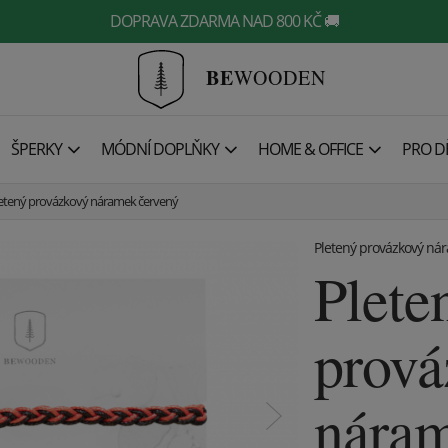
DOPRAVA ZDARMA NAD 800 KČ 🚚
BE
WOODEN
ŠPERKY
MÓDNÍ DOPLŇKY
HOME & OFFICE
PRO DĚ
etený provázkový náramek červený
Pletený provázkový ná
Plete
prová
náram