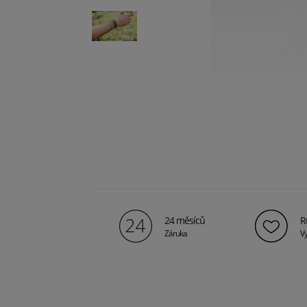
24 měsíců
R
Záruka
Vy