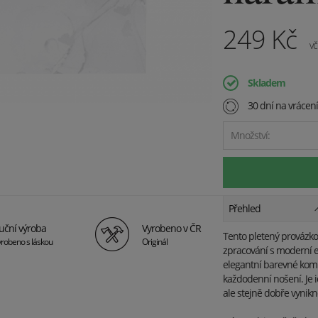
249
Kč
vč
Skladem
30 dní na vrácen
Množství:
Přehled
uční výroba
Vyrobeno v ČR
Tento pletený provázko
robeno s láskou
Originál
zpracování s moderní e
elegantní barevné kom
každodenní nošení. Je 
ale stejně dobře vynikn