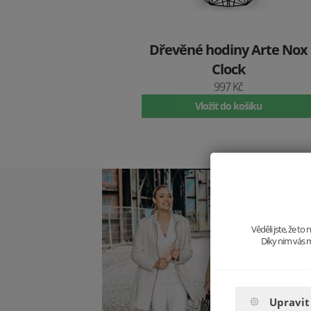
Dřevěné hodiny Arte Nox
Clock
997 Kč
Vložit do košíku
Věděli jste, že t
Díky nim vás m
Upravit