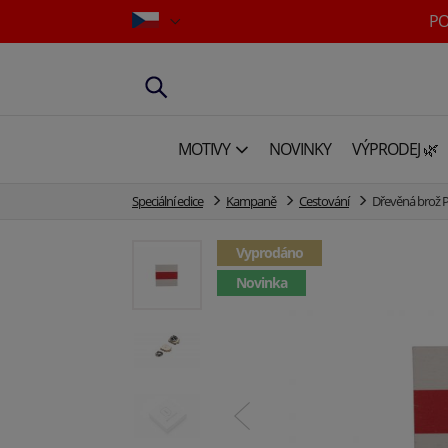
PO
MOTIVY
NOVINKY
VÝPRODEJ 🌿
Speciální edice
Kampaně
Cestování
Dřevěná brož 
Vyprodáno
Novinka