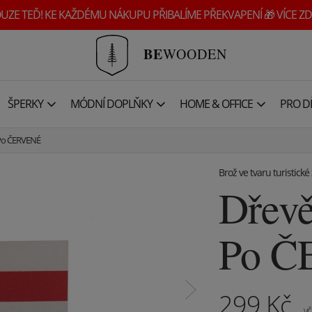
UZE TEĎ! KE KAŽDÉMU NÁKUPU PŘIBALÍME PŘEKVAPENÍ 🎁 VÍCE ZD
BE
WOODEN
ŠPERKY
MÓDNÍ DOPLŇKY
HOME & OFFICE
PRO DĚ
Po ČERVENÉ
Brož ve tvaru turistické
Dřevě
Po 
299
Kč
vč