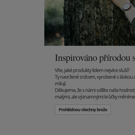
Inspirováno přírodou 
Víte, jaké produkty lidem nejvíce sluší?
Ty navržené srdcem, vyrobené s láskou a pí
milují.
Děkujeme, že s námi sdílíte naše hodnoty
malými, ale významnými krůčky měníme
Prohlédnou všechny brože