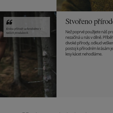
Stvořeno příro
Krásu přírody uchováváme v
Než poprvé použijete náš pr
našich produktech.
nezačíná u nás v dílně. Pří
divoké přírody, odkud veške
postoj k přírodním krásám j
lesy kácet nehodláme.