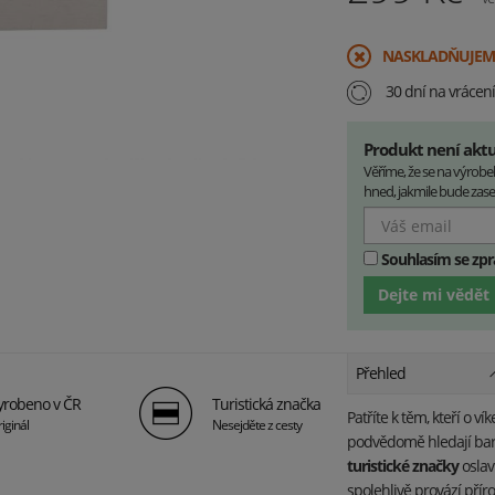
​NASKLADŇUJEM
30 dní na vrácen
Produkt není akt
Věříme, že se na výrob
hned, jakmile bude zase 
Souhlasím se zp
Dejte mi vědět
Přehled
yrobeno v ČR
Turistická značka
Patříte k těm, kteří o 
iginál
Nesejděte z cesty
podvědomě hledají ba
turistické značky
oslav
spolehlivě provází přír