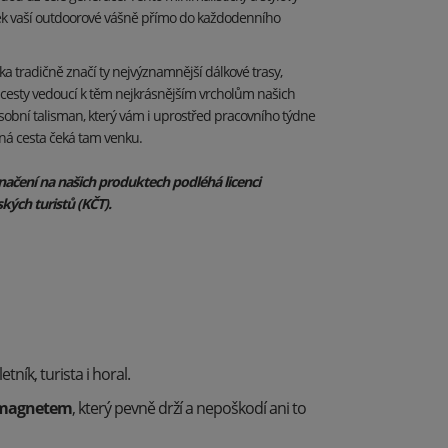
k vaší outdoorové vášně přímo do každodenního
ka tradičně značí ty nejvýznamnější dálkové trasy,
cesty vedoucí k těm nejkrásnějším vrcholům našich
o osobní talisman, který vám i uprostřed pracovního týdne
ná cesta čeká tam venku.
načení na našich produktech podléhá licenci
kých turistů (KČT).
ník, turista i horal.
magnetem
, který pevně drží a nepoškodí ani to