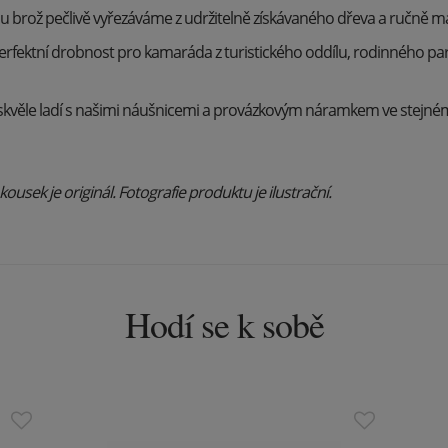
 brož pečlivě vyřezáváme z udržitelně získávaného dřeva a ručně ma
rfektní drobnost pro kamaráda z turistického oddílu, rodinného pa
kvěle ladí s našimi náušnicemi a provázkovým náramkem ve stejné
usek je originál. Fotografie produktu je ilustrační.
Hodí se k sobě