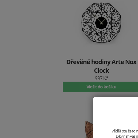
Dřevěné hodiny Arte Nox
Clock
997 Kč
Vložit do košíku
Věděli jste, že t
Díky nim vás m