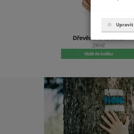
Upravit
Dřevěná brož Liška
299 Kč
Vložit do košíku