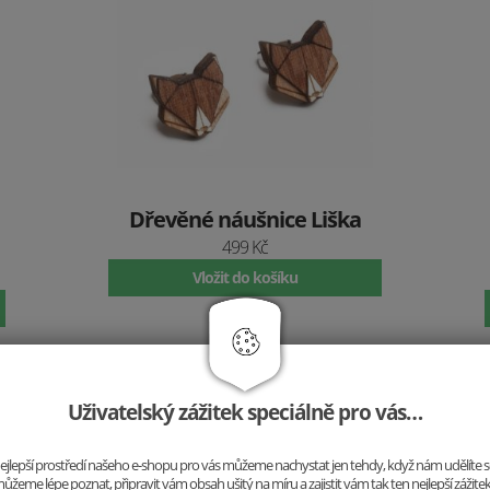
Dřevěné náušnice Liška
499 Kč
Vložit do košíku
Uživatelský zážitek speciálně pro vás…
o nejlepší prostředí našeho e-shopu pro vás můžeme nachystat jen tehdy, když nám udělíte 
ůžeme lépe poznat, připravit vám obsah ušitý na míru a zajistit vám tak ten nejlepší zážite