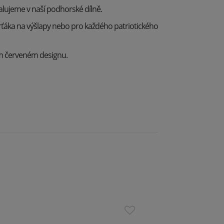
lujeme v naší podhorské dílně.
rťáka na výšlapy nebo pro každého patriotického
m červeném designu.