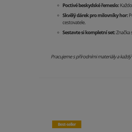
Poctivé beskydské řemeslo:
Každou
Skvělý dárek pro milovníky hor:
Pe
cestovatele.
Sestavte si kompletní set:
Značka s
Pracujeme s přírodními materiály a každý ko
Best-seller