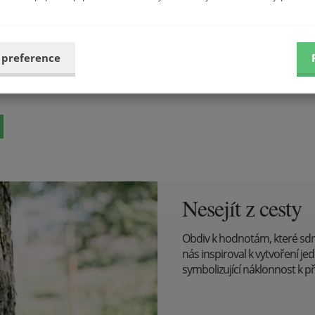
 preference
Nesejít z cesty
Obdiv k hodnotám, které sd
nás inspiroval k vytvoření j
symbolizující náklonnost k př