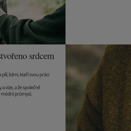
stvořeno srdcem
lí, lidmi, kteří svou práci
 a vize, a že společně
 módní průmysl.