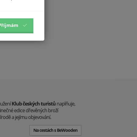
Příjmám
ružení
Klub českých turistů
naplňuje,
edinečné edice dřevěných broží
írodě a jejímu objevování.
Na cestách s BeWooden