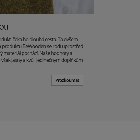
dou
odukt, čeká ho dlouhá cesta. Ta ovšem
běh produktu BeWooden se rodí uprostřed
rý materiál pochází. Naše hodnoty a
e však jasný a kvůli jedinečným doplňkům
Prozkoumat