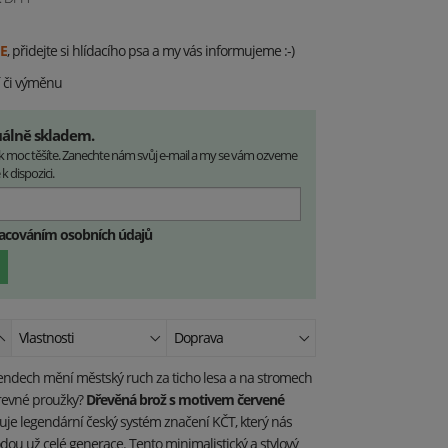
E
, přidejte si hlídacího psa a my vás informujeme :-)
í či výměnu
uálně skladem.
ek moc těšíte. Zanechte nám svůj e-mail a my se vám ozveme
k dispozici.
racováním osobních údajů
Vlastnosti
Doprava
víkendech mění městský ruch za ticho lesa a na stromech
revné proužky?
Dřevěná brož s motivem červené
uje legendární český systém značení KČT, který nás
odou už celé generace. Tento minimalistický a stylový