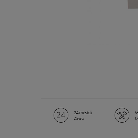
24 měsíců
V
Záruka
Or