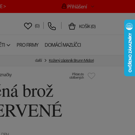
E >
Přihlášení
(
0
)
KOŠÍK
(
0
)
TI
PRO FIRMY
DOMÁCÍ MAZLÍČCI
další
Kožený zápisník Brunn Midori
 značky
Přidat do
oblíbených
ná brož
ČERVENÉ
. DPH