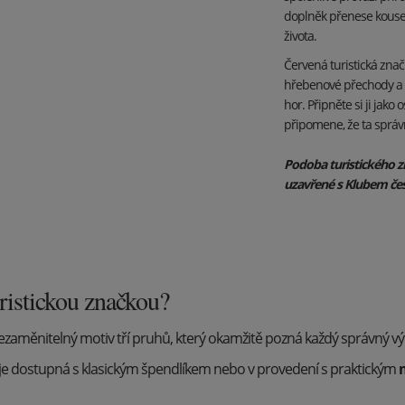
doplněk přenese kouse
života.
Červená turistická znač
hřebenové přechody a 
hor. Připněte si ji jak
připomene, že ta správ
Podoba turistického z
uzavřené s Klubem čes
uristickou značkou?
zaměnitelný motiv tří pruhů, který okamžitě pozná každý správný výlet
je dostupná s klasickým špendlíkem nebo v provedení s praktickým