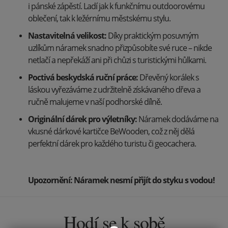
i pánské zápěstí. Ladí jak k funkčnímu outdoorovému
oblečení, tak k ležérnímu městskému stylu.
Nastavitelná velikost:
Díky praktickým posuvným
uzlíkům náramek snadno přizpůsobíte své ruce – nikde
netlačí a nepřekáží ani při chůzi s turistickými hůlkami.
Poctivá beskydská ruční práce:
Dřevěný korálek s
láskou vyřezáváme z udržitelně získávaného dřeva a
ručně malujeme v naší podhorské dílně.
Originální dárek pro výletníky:
Náramek dodáváme na
vkusné dárkové kartičce BeWooden, což z něj dělá
perfektní dárek pro každého turistu či geocachera.
Upozornění: Náramek nesmí přijít do styku s vodou!
Hodí se k sobě