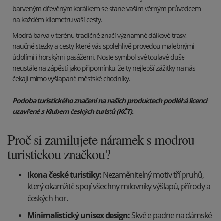
barveným dřevěným korálkem se stane vaším věrným průvodcem
na každém kilometru vaší cesty.
Modrá barva v terénu tradičně značí významné dálkové trasy,
naučné stezky a cesty, které vás spolehlivě provedou malebnými
údolími i horskými pasážemi. Noste symbol své toulavé duše
neustále na zápěstí jako připomínku, že ty nejlepší zážitky na nás
čekají mimo vyšlapané městské chodníky.
Podoba turistického značení na našich produktech podléhá licenci
uzavřené s Klubem českých turistů (KČT).
Proč si zamilujete náramek s modrou
turistickou značkou?
Ikona české turistiky:
Nezaměnitelný motiv tří pruhů,
který okamžitě spojí všechny milovníky výšlapů, přírody a
českých hor.
Minimalistický unisex design:
Skvěle padne na dámské