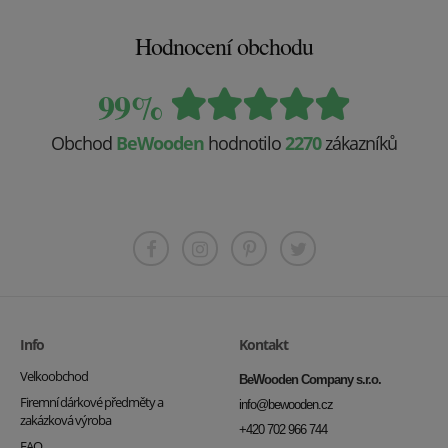
Hodnocení obchodu
99%
Obchod
BeWooden
hodnotilo
2270
zákazníků
Info
Kontakt
Velkoobchod
BeWooden Company s.r.o.
Firemní dárkové předměty a
info@bewooden.cz
zakázková výroba
+420 702 966 744
FAQ