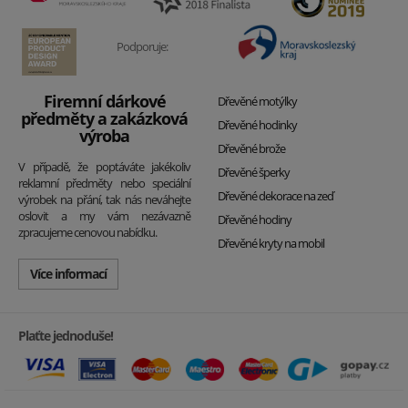
Podporuje:
Firemní dárkové
Dřevěné motýlky
předměty a zakázková
Dřevěné hodinky
výroba
Dřevěné brože
V případě, že poptáváte jakékoliv
Dřevěné šperky
reklamní předměty nebo speciální
Dřevěné dekorace na zeď
výrobek na přání, tak nás neváhejte
oslovit a my vám nezávazně
Dřevěné hodiny
zpracujeme cenovou nabídku.
Dřevěné kryty na mobil
Více informací
Plaťte jednoduše!