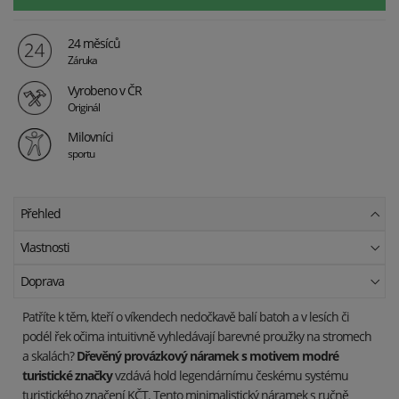
24 měsíců
Záruka
Vyrobeno v ČR
Originál
Milovníci
sportu
Přehled
Vlastnosti
Doprava
Patříte k těm, kteří o víkendech nedočkavě balí batoh a v lesích či
podél řek očima intuitivně vyhledávají barevné proužky na stromech
a skalách?
Dřevěný provázkový náramek s motivem modré
turistické značky
vzdává hold legendárnímu českému systému
turistického značení KČT. Tento minimalistický náramek s ručně