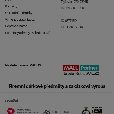
Fryčovice 720, 73945
Kontakty
PO-PÁ 7:00-15:00
Obchodní podmínky
Výměna a vrácení zboží
IČ: 03771504
Doprava a Platba
DIČ: CZ03771504
Podmínky ochrany osobních údajů
Najdete nás i na:
MALL.CZ
Firemní dárkové předměty a zakázková výroba
Ocenění