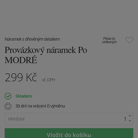
Náramek s dřevěným detailem
Přidat do
oblíbených
Provázkový náramek Po
MODRÉ
299
Kč
vč. DPH
Skladem
30 dní na vrácení či výměnu
Množství: