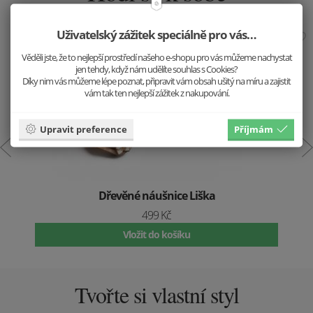
Uživatelský zážitek speciálně pro vás…
Věděli jste, že to nejlepší prostředí našeho e-shopu pro vás můžeme nachystat
jen tehdy, když nám udělíte souhlas s Cookies?
Díky nim vás můžeme lépe poznat, připravit vám obsah ušitý na míru a zajistit
vám tak ten nejlepší zážitek z nakupování.
Upravit preference
Příjmám
Dřevěné náušnice Liška
499 Kč
Vložit do košíku
Tvořte si vlastní styl