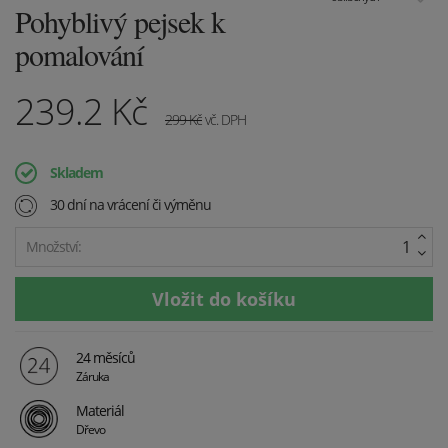
Pohyblivý pejsek k
pomalování
239.2
Kč
299
Kč
vč. DPH
Skladem
30 dní na vrácení či výměnu
Množství:
24 měsíců
Záruka
Materiál
Dřevo