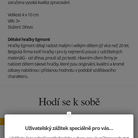
zaručena vysoká kvalita zpracování.
Velikost 4 x 10 cm
Věk: 3+
Složení: Dřevo
Dětské hračky Egmont
Hračky Egmont dělají radost malým i velkým dětem již více než 20 let.
Belgická firma tvoří hračky i pro ty nejmenší pouze z udržitelných
materiálů - od dřeva, proutí až po textil. Hlavním cílem firmy je
nabízet dětem takové hračky, které jsou originální, kvalitní a kromě
zábavy nabídnou i přidanou hodnotu v podobě vzdělávacího
charakteru.
Hodí se k sobě
Uživatelský zážitek speciálně pro vás…
Věděli jste, že to nejlepší prostředí našeho e-shopu pro vás můžeme nachystat