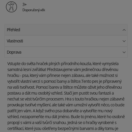
3+
Doporučený věk
Přehled
Vlastnosti
Doprava
Vstupte do světa hraček plných přírodního kouzla, které vymyslela
samotná lesní zvířátka! Představujeme vám jedinečnou dřevěnou
hračku - psa, který vám přinese nejen zábavu, ale také možnost si
vytvořit vlastní verzi s pomocí barvy a štětce.Tento pes je připravený
na vaši tvořivost. Pomocí barev a štětce můžete oživit jeho dřevěnou
postavu a dát mu osobitý vzhled. Stačí jen pustit svou fantazii a
nechat se vést tvůrčím procesem. Hra s touto hračkou nejen zábavně
provokuje tvořivé myšlení, ale také vám umožní vytvořit něco, co bude
patřit jen vám. A když svého psa dobarvíte a vytvoříte mu nový
vzhled, nezapomeňte mu dát jméno. Bude to jméno, které ho osobně
propojí s vámi a vaší tvůrčí snahou. Jedná se o hračky vyrobené s
certifikací, které jsou ošetřeny bezpečnými barvami a díky tomu je