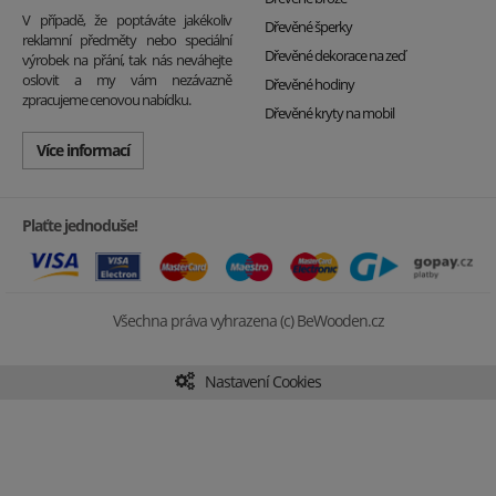
V případě, že poptáváte jakékoliv
Dřevěné šperky
reklamní předměty nebo speciální
Dřevěné dekorace na zeď
výrobek na přání, tak nás neváhejte
oslovit a my vám nezávazně
Dřevěné hodiny
zpracujeme cenovou nabídku.
Dřevěné kryty na mobil
Více informací
Plaťte jednoduše!
Všechna práva vyhrazena (c) BeWooden.cz
Nastavení Cookies