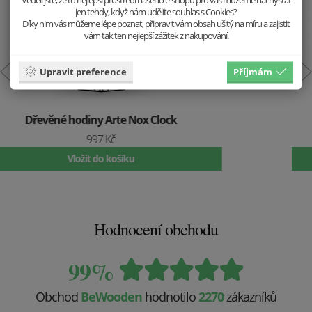
jen tehdy, když nám udělíte souhlas s Cookies?
Díky nim vás můžeme lépe poznat, připravit vám obsah ušitý na míru a zajistit
vám tak ten nejlepší zážitek z nakupování.
Upravit preference
Příjmám
Dřevěné náušnice Liška
499 Kč
Vložit do košíku
Hodnocení obchodu
99%
Obchod
BeWooden
hodnotilo
2270
zákazníků