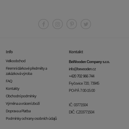
Info
Kontakt
Velkoobchod
BeWooden Company s.r.o.
Firemní dárkové předměty a
info@bewooden.cz
zakázková výroba
+420 702 966 744
FAQ
Fryčovice 720, 73945
Kontakty
PO-PÁ 7:00-15:00
Obchodní podmínky
Výměna a vrácení zboží
IČ: 03771504
Doprava a Platba
DIČ: CZ03771504
Podmínky ochrany osobních údajů