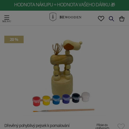
HODNOTA NÁKUPU = HODNOTA VAŠEHO DÁRKU 🎁
BE
WOODEN
20 %
Dřevěný pohyblivý pejsek k pomalování
Přidat do
oblíbených