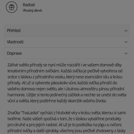
Radost
Vhodný dárek
Přehled
Vlastnosti
Doprava
Zářivé světlo přírody se nyní může rozzářit i ve vašem domově díky
kreativním přírodním svíčkám. Každá svíčka je pečlivě vytvořena od
srdce s láskou z přírodního vosku, který nese esenciální sílu a krásu
přírody. Ať už si vyberete jakoukoliv vůni, každá svíčka přináší do
vašeho domova nejen světlo, ale i útulnou atmosféru plnou přírodní
harmonie. Užijte si tento jedinečný zážitek a nechte se unést do světa
vůní a světla, který podtrhne každý okamžik vašeho života.
Značka "TvaLaska" vychází z hluboké víry v krásu světa, kterou si sami
tvoříme. Naše vášeň spočívá v tom, že s láskou vytváříme produkty
pro druhé a pro jejich radost. Ať už je to podložka na jógu a cvičení,
přírodní svíčky a další výrobky, všechny jsou pečlivě zhotoveny z lásky