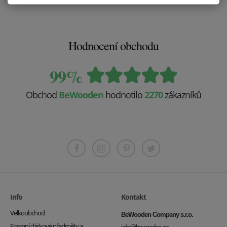
Hodnocení obchodu
99%
Obchod
BeWooden
hodnotilo
2270
zákazníků
Info
Kontakt
Velkoobchod
BeWooden Company s.r.o.
Firemní dárkové předměty a