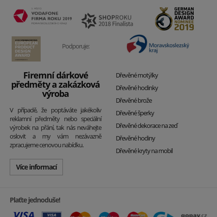
Podporuje:
Firemní dárkové
Dřevěné motýlky
předměty a zakázková
Dřevěné hodinky
výroba
Dřevěné brože
V případě, že poptáváte jakékoliv
Dřevěné šperky
reklamní předměty nebo speciální
Dřevěné dekorace na zeď
výrobek na přání, tak nás neváhejte
oslovit a my vám nezávazně
Dřevěné hodiny
zpracujeme cenovou nabídku.
Dřevěné kryty na mobil
Více informací
Plaťte jednoduše!