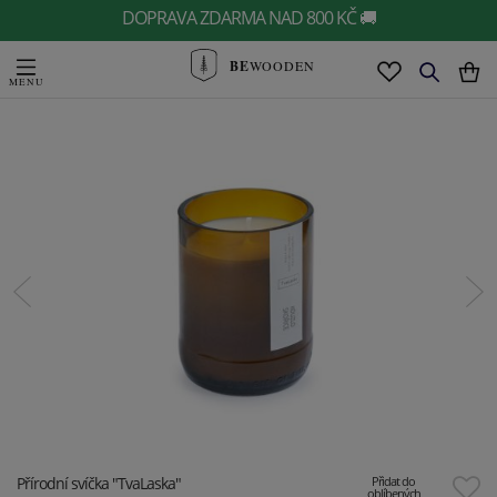
DOPRAVA ZDARMA NAD 800 KČ 🚚
BE
WOODEN
Přírodní svíčka "TvaLaska"
Přidat do
oblíbených