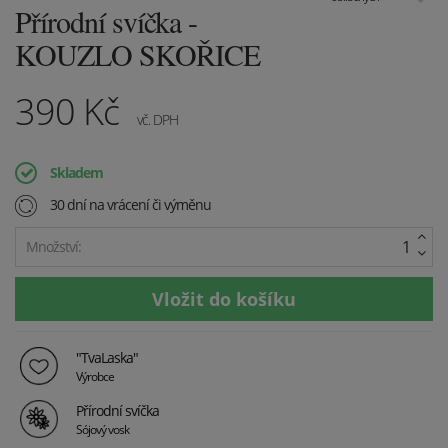
Přírodní svíčka -
KOUZLO SKOŘICE
390
Kč
vč. DPH
Skladem
30 dní na vrácení či výměnu
Množství:
"TvaLaska"
Výrobce
Přírodní svíčka
Sójový vosk