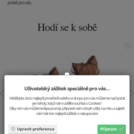
právě pro vás.
Hodí se k sobě
Uživatelský zážitek speciálně pro vás…
Věděli jste, že to nejlepší prostředí našeho e-shopu pro vás můžeme nachystat
jen tehdy, když nám udělíte souhlas s Cookies?
Díky nim vás můžeme lépe poznat, připravit vám obsah ušitý na míru a zajistit
vám tak ten nejlepší zážitek z nakupování.
Dřevěné náušnice Liška
499 Kč
Upravit preference
Příjmám
Vložit do košíku