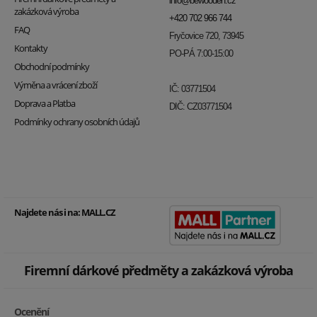
info@bewooden.cz
zakázková výroba
+420 702 966 744
FAQ
Fryčovice 720, 73945
Kontakty
PO-PÁ 7:00-15:00
Obchodní podmínky
Výměna a vrácení zboží
IČ: 03771504
Doprava a Platba
DIČ: CZ03771504
Podmínky ochrany osobních údajů
Najdete nás i na:
MALL.CZ
Firemní dárkové předměty a zakázková výroba
Ocenění