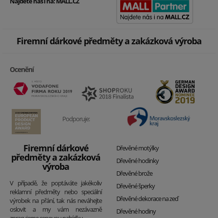
Najdete nás i na:
MALL.CZ
Firemní dárkové předměty a zakázková výroba
Ocenění
Podporuje:
Firemní dárkové
Dřevěné motýlky
předměty a zakázková
Dřevěné hodinky
výroba
Dřevěné brože
V případě, že poptáváte jakékoliv
Dřevěné šperky
reklamní předměty nebo speciální
Dřevěné dekorace na zeď
výrobek na přání, tak nás neváhejte
oslovit a my vám nezávazně
Dřevěné hodiny