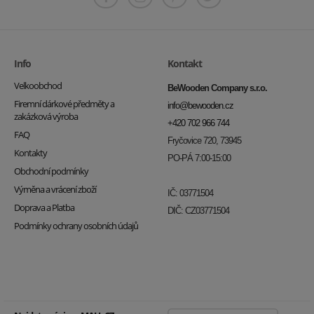
Info
Kontakt
Velkoobchod
BeWooden Company s.r.o.
Firemní dárkové předměty a
info@bewooden.cz
zakázková výroba
+420 702 966 744
FAQ
Fryčovice 720, 73945
Kontakty
PO-PÁ 7:00-15:00
Obchodní podmínky
Výměna a vrácení zboží
IČ: 03771504
Doprava a Platba
DIČ: CZ03771504
Podmínky ochrany osobních údajů