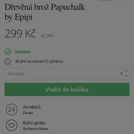
Dřevěná brož Papuchalk
by Epipi
299
Kč
vč. DPH
Skladem
30 dní na vrácení či výměnu
Množství:
24 měsíců
Záruka
Ruční výroba
Vyrobeno s láskou