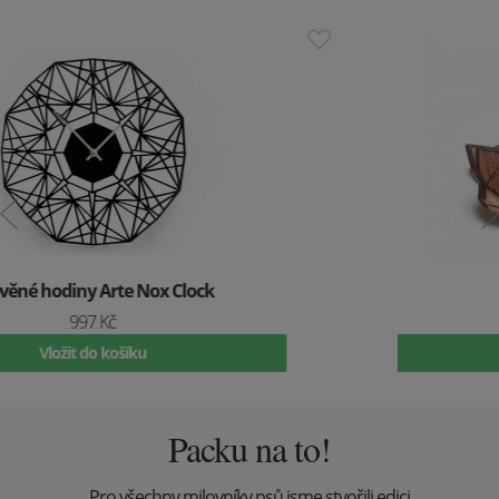
Dřevěné náušnice Liška
499 Kč
Vložit do košíku
Packu na to!
Pro všechny milovníky psů jsme stvořili edici