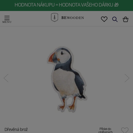
HODNOTA NÁKUPU = HODNOTA VAŠEHO DÁRKU 🎁
BE
WOODEN
Dřevěná brož
Přidat do
oblíbených