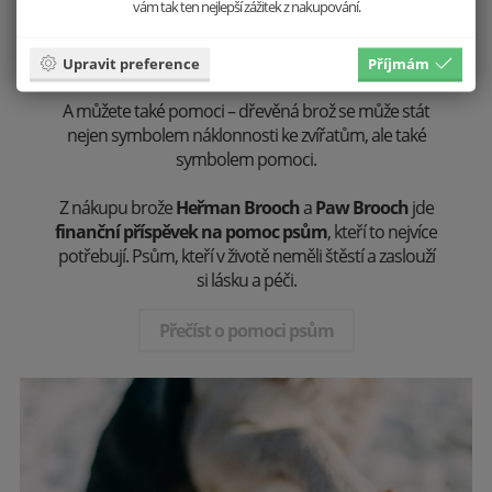
vám tak ten nejlepší zážitek z nakupování.
Pomáhejte s námi
Upravit preference
Příjmám
A můžete také pomoci – dřevěná brož se může stát
nejen symbolem náklonnosti ke zvířatům, ale také
symbolem pomoci.
Z nákupu brože
Heřman Brooch
a
Paw Brooch
jde
finanční příspěvek na pomoc psům
, kteří to nejvíce
potřebují. Psům, kteří v životě neměli štěstí a zaslouží
si lásku a péči.
Přečíst o pomoci psům