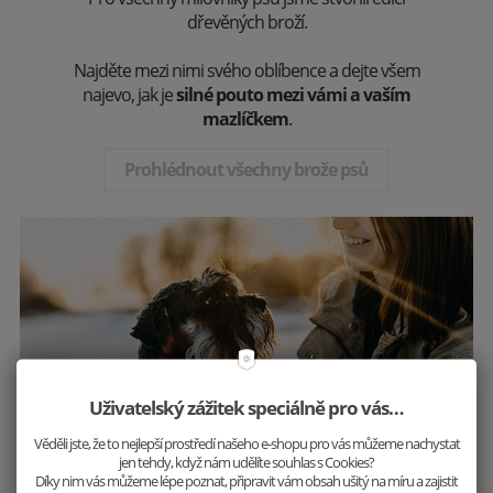
dřevěných broží.
Najděte mezi nimi svého oblíbence a dejte všem
najevo, jak je
silné pouto mezi vámi a vaším
mazlíčkem
.
Prohlédnout všechny brože psů
Uživatelský zážitek speciálně pro vás…
Věděli jste, že to nejlepší prostředí našeho e-shopu pro vás můžeme nachystat
jen tehdy, když nám udělíte souhlas s Cookies?
Díky nim vás můžeme lépe poznat, připravit vám obsah ušitý na míru a zajistit