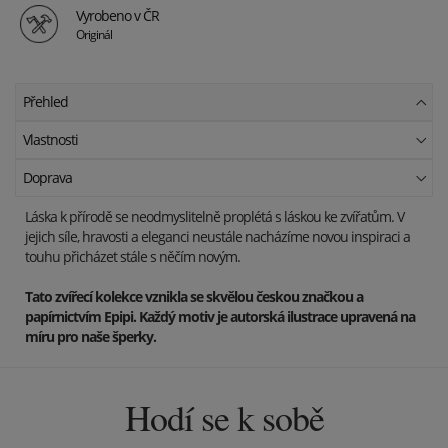
Vyrobeno v ČR
Originál
Přehled
Vlastnosti
Doprava
Láska k přírodě se neodmyslitelně proplétá s láskou ke zvířatům. V
jejich síle, hravosti a eleganci neustále nacházíme novou inspiraci a
touhu přicházet stále s něčím novým.
Tato zvířecí kolekce vznikla se skvělou českou značkou a
papírnictvím Epipi. Každý motiv je autorská ilustrace upravená na
míru pro naše šperky.
Hodí se k sobě