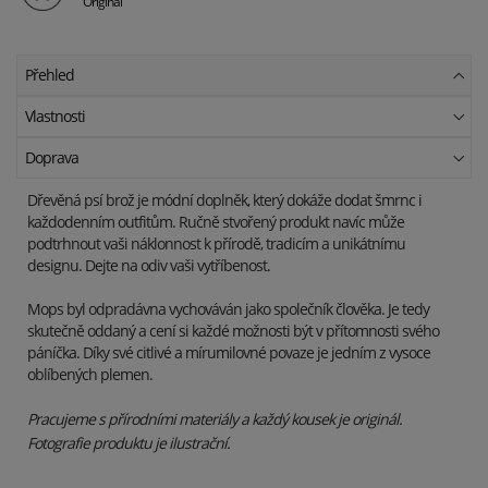
Originál
Přehled
Vlastnosti
Doprava
Dřevěná psí brož je módní doplněk, který dokáže dodat šmrnc i
každodenním outfitům. Ručně stvořený produkt navíc může
podtrhnout vaši náklonnost k přírodě, tradicím a unikátnímu
designu. Dejte na odiv vaši vytříbenost.
Mops byl odpradávna vychováván jako společník člověka. Je tedy
skutečně oddaný a cení si každé možnosti být v přítomnosti svého
páníčka. Díky své citlivé a mírumilovné povaze je jedním z vysoce
oblíbených plemen.
Pracujeme s přírodními materiály a každý kousek je originál.
Fotografie produktu je ilustrační.