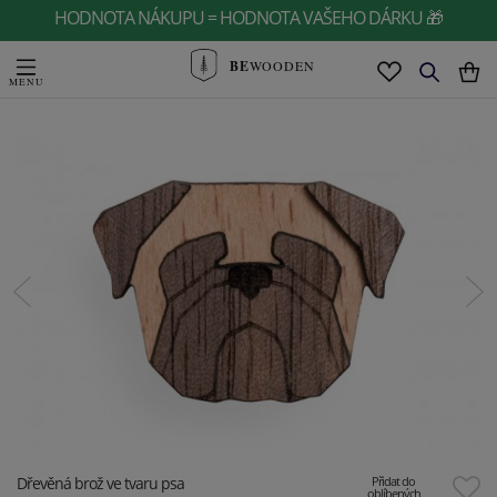
HODNOTA NÁKUPU = HODNOTA VAŠEHO DÁRKU 🎁
BE
WOODEN
Dřevěná brož ve tvaru psa
Přidat do
oblíbených