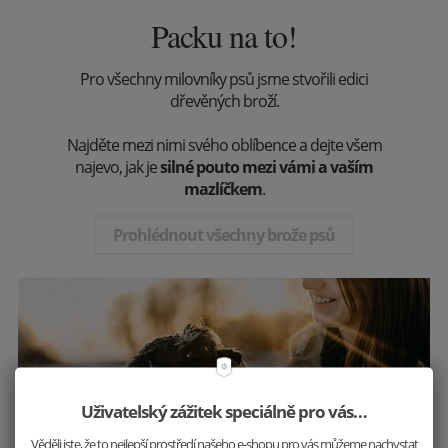
Packu na to!
Pro všechny milovníky psů jsme stvořili edici
dřevěných broží.
Najděte mezi nimi svého oblíbence a dejte všem
najevo, jak je
silné pouto mezi vámi a vaším
mazlíčkem
.
Prohlédnout všechny brože psů
Uživatelský zážitek speciálně pro vás…
Věděli jste, že to nejlepší prostředí našeho e-shopu pro vás můžeme nachystat