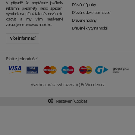
V případě, že poptáváte jakékoliv
Dřevěné šperky
reklamní předměty nebo speciální
Dřevěné dekorace na zeď
výrobek na přání, tak nás neváhejte
oslovit a my vám nezávazně
Dřevěné hodiny
zpracujeme cenovou nabídku.
Dřevěné kryty na mobil
Více informací
Plaťte jednoduše!
Všechna práva vyhrazena (c) BeWooden.cz
Nastavení Cookies