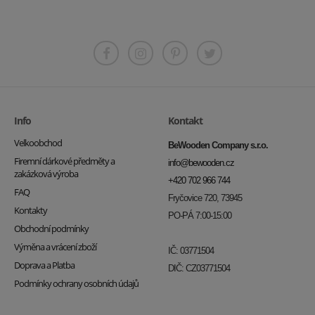
Info
Kontakt
Velkoobchod
BeWooden Company s.r.o.
Firemní dárkové předměty a
info@bewooden.cz
zakázková výroba
+420 702 966 744
FAQ
Fryčovice 720, 73945
Kontakty
PO-PÁ 7:00-15:00
Obchodní podmínky
Výměna a vrácení zboží
IČ: 03771504
Doprava a Platba
DIČ: CZ03771504
Podmínky ochrany osobních údajů