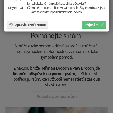
jen tehdy, když nám udělíte souhlas s Cookies?
Díky nim vás můžeme lépe poznat, připravit vám obsah ušitý na míru a zajistit
vám tak ten nejlepší zážitek z nakupování.
Upravit preference
Příjmám
Pomáhejte s námi
A můžete také pomoci – dřevěná brož se může stát
nejen symbolem náklonnosti ke zvířatům, ale také
symbolem pomoci.
Z nákupu brože
Heřman Brooch
a
Paw Brooch
jde
finanční příspěvek na pomoc psům
, kteří to nejvíce
potřebují. Psům, kteří v životě neměli štěstí a zaslouží
si lásku a péči.
Přečíst o pomoci psům