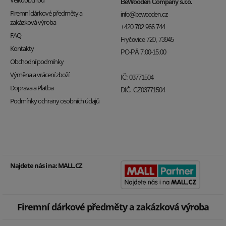
Velkoobchod
BeWooden Company s.r.o.
Firemní dárkové předměty a
info@bewooden.cz
zakázková výroba
+420 702 966 744
FAQ
Fryčovice 720, 73945
Kontakty
PO-PÁ 7:00-15:00
Obchodní podmínky
Výměna a vrácení zboží
IČ: 03771504
Doprava a Platba
DIČ: CZ03771504
Podmínky ochrany osobních údajů
Najdete nás i na:
MALL.CZ
Firemní dárkové předměty a zakázková výroba