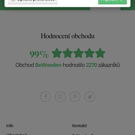
Vložit do košíku
Hodnocení obchodu
99%
Obchod
BeWooden
hodnotilo
2270
zákazníků
Info
Kontakt