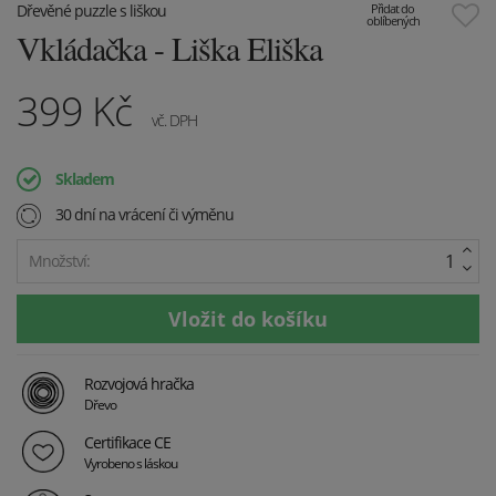
Dřevěné puzzle s liškou
Přidat do
oblíbených
Vkládačka - Liška Eliška
399
Kč
vč. DPH
Skladem
30 dní na vrácení či výměnu
Množství:
Rozvojová hračka
Dřevo
Certifikace CE
Vyrobeno s láskou