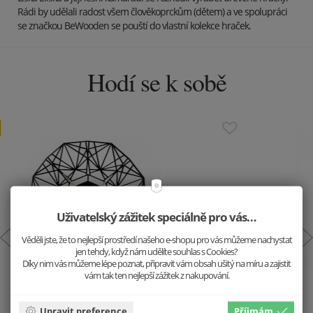
Rádi by udělali radost všem člověkoprckům (dětem) a ve spolupráci
se značkou BeWooden se pouští do vlastní kolekce hraček.
Hodí se k sobě
Uživatelský zážitek speciálně pro vás…
Věděli jste, že to nejlepší prostředí našeho e-shopu pro vás můžeme nachystat
jen tehdy, když nám udělíte souhlas s Cookies?
Díky nim vás můžeme lépe poznat, připravit vám obsah ušitý na míru a zajistit
vám tak ten nejlepší zážitek z nakupování.
Dřevěné náušnice Liška
499 Kč
Upravit preference
Příjmám