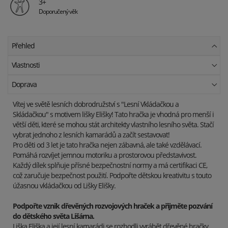
3+
Doporučený věk
Přehled
Vlastnosti
Doprava
Vítej ve světě lesních dobrodružství s "Lesní Vkládačkou a
Skládačkou" s motivem lišky Elišky! Tato hračka je vhodná pro menší i
větší děti, které se mohou stát architekty vlastního lesního světa. Stačí
vybrat jednoho z lesních kamarádů a začít sestavovat!
Pro děti od 3 let je tato hračka nejen zábavná, ale také vzdělávací.
Pomáhá rozvíjet jemnou motoriku a prostorovou představivost.
Každý dílek splňuje přísné bezpečnostní normy a má certifikaci CE,
což zaručuje bezpečnost použití. Podpořte dětskou kreativitu s touto
úžasnou vkládačkou od Lišky Elišky.
Podpořte vznik dřevěných rozvojových hraček a přijměte pozvání
do dětského světa Lišárna.
Liška Eliška a její lesní kamarádi se rozhodli vyrábět dřevěné hračky.