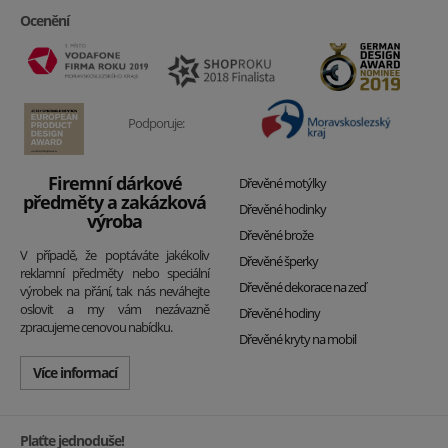
Ocenění
Podporuje:
Firemní dárkové
Dřevěné motýlky
předměty a zakázková
Dřevěné hodinky
výroba
Dřevěné brože
V případě, že poptáváte jakékoliv
Dřevěné šperky
reklamní předměty nebo speciální
Dřevěné dekorace na zeď
výrobek na přání, tak nás neváhejte
oslovit a my vám nezávazně
Dřevěné hodiny
zpracujeme cenovou nabídku.
Dřevěné kryty na mobil
Více informací
Plaťte jednoduše!