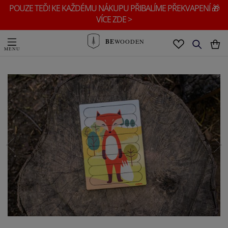
POUZE TEĎ! KE KAŽDÉMU NÁKUPU PŘIBALÍME PŘEKVAPENÍ 🎁
VÍCE ZDE >
BE
WOODEN